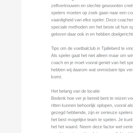
zelfvertrouwen en slechte gewoonten creër
spelers moeten op zoek gaan naar een coa
vaardigheid van elke speler. Deze coache
speciale methoden om het beste uit hun spe
geloven daar ook in en hebben doelgerichte
Tips om de voetbalclub in Tjalleberd te vind
Als speler gaat het niet alleen maar om 
coach en je moet vooral geniet van het spel
hebben wij daarom wat onmisbare tips verza
komt.
Het belang van de locatie
Bedenk hoe ver je bereid bent te reizen v
ritten kunnen behoorlijk oplopen, vooral als
gezegd hebbende, zijn er serieuze spelers 
het best mogelijke team te spelen. Je kun
het het waard. Neem deze factor wel seri