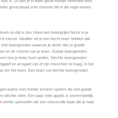
 huis is. Zo ben je in ieder geval minder vermoeid door
n ieder geval ideaal voor mensen die in die regio wonen
lteam en dat is dus zeker een belangrijke factor in je
 te kiezen. Idealiter wil je een hecht team hebben dat
len met teamgenoten waarvan je denkt dat ze goede
zier en de chemie van je team. Goede teamgenoten
leren hoe je beter kunt spelen. Slechte teamgenoten
tief en arrogant zijn of zijn misschien te traag. In het
dan om het team. Een team vol slechte teamgenoten
 tegen teams met minder ervaren spelers die een goede
slechte sfeer. Een paar rotte appels is onvermijdelijk,
en
eerder aanvoelen als een stressvolle baan die je haat