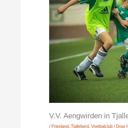
V.V. Aengwirden in Tjall
/
Friesland
,
Tjalleberd
,
Voetbalclub
/ Door