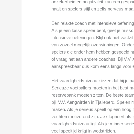
onzekerheid en negativiteit kan een gespan
haalt en spelers stijf en zelfs nerveus maa
Een relaxte coach met intensieve oefenin
Als je een losse speler bent, geef je mis
intensieve oefeningen. Blijf ook niet vast
van zoveel mogelijk overwinningen. Onder
spelers die onder hem hebben gespeeld na
of vraag het aan andere coaches. Bij V.V. A
aanspreekbaar dus kom eens langs voor 
Het vaardigheidsniveau kiezen dat bij je p
Serieuze voetballers moeten in het best mo
reservebank moeten zitten. De beste tea
bij V.V. Aengwirden in Tjalleberd. Spelen 
maken. Als je serieus speelt op een hoog n
vechten motiverend zijn. Je stagneert als j
vaardigheidsniveau ligt. Als je minder seri
veel speeltijd krijgt in wedstrijden.