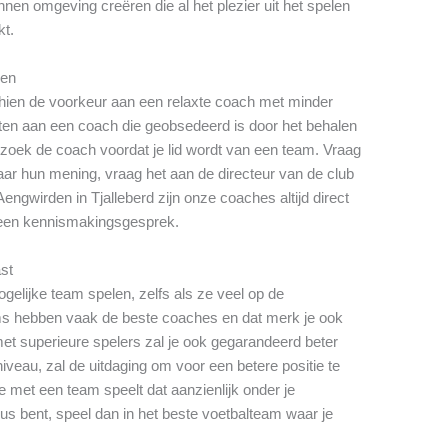
nen omgeving creëren die al het plezier uit het spelen
kt.
gen
schien de voorkeur aan een relaxte coach met minder
zitten aan een coach die geobsedeerd is door het behalen
zoek de coach voordat je lid wordt van een team. Vraag
ar hun mening, vraag het aan de directeur van de club
engwirden in Tjalleberd zijn onze coaches altijd direct
een kennismakingsgesprek.
ast
gelijke team spelen, zelfs als ze veel op de
ms hebben vaak de beste coaches en dat merk je ook
met superieure spelers zal je ook gegarandeerd beter
iveau, zal de uitdaging om voor een betere positie te
e met een team speelt dat aanzienlijk onder je
eus bent, speel dan in het beste voetbalteam waar je