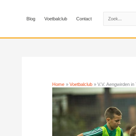
Ga
naar
Zoek
de
Blog
Voetbalclub
Contact
naar:
inhoud
Home
Voetbalclub
V.V. Aengwirden in 