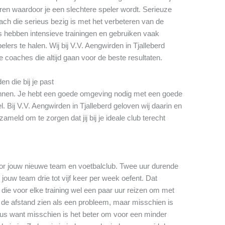
en waardoor je een slechtere speler wordt. Serieuze
ch die serieus bezig is met het verbeteren van de
s hebben intensieve trainingen en gebruiken vaak
lers te halen. Wij bij V.V. Aengwirden in Tjalleberd
 coaches die altijd gaan voor de beste resultaten.
en die bij je past
winnen. Je hebt een goede omgeving nodig met een goede
. Bij V.V. Aengwirden in Tjalleberd geloven wij daarin en
meld om te zorgen dat jij bij je ideale club terecht
oor jouw nieuwe team en voetbalclub. Twee uur durende
 jouw team drie tot vijf keer per week oefent. Dat
die voor elke training wel een paar uur reizen om met
t de afstand zien als een probleem, maar misschien is
eus want misschien is het beter om voor een minder