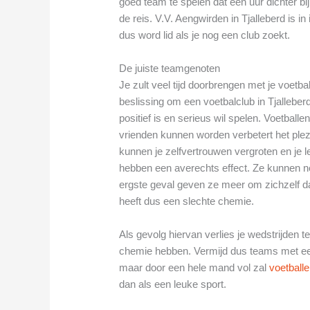
goed team te spelen dat een uur dichter bij
de reis. V.V. Aengwirden in Tjalleberd is i
dus word lid als je nog een club zoekt.
De juiste teamgenoten
Je zult veel tijd doorbrengen met je voetba
beslissing om een voetbalclub in Tjalleberd
positief is en serieus wil spelen. Voetbal
vrienden kunnen worden verbetert het ple
kunnen je zelfvertrouwen vergroten en je 
hebben een averechts effect. Ze kunnen nega
ergste geval geven ze meer om zichzelf 
heeft dus een slechte chemie.
Als gevolg hiervan verlies je wedstrijden
chemie hebben. Vermijd dus teams met een 
maar door een hele mand vol zal
voetball
dan als een leuke sport.