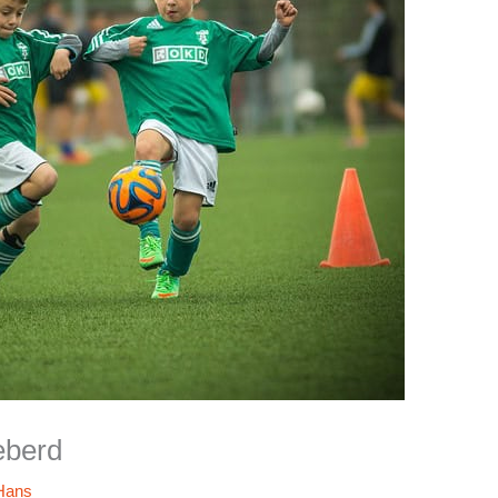
eberd
Hans