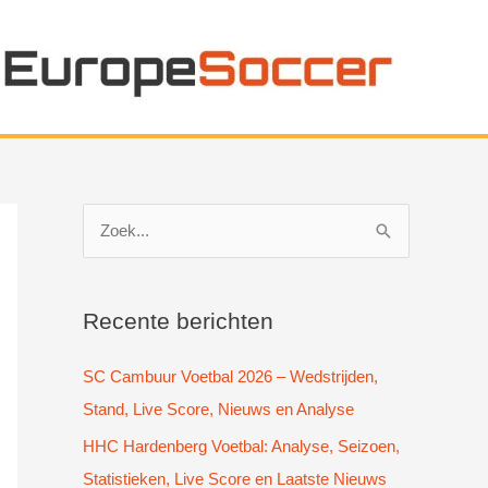
Z
o
e
k
Recente berichten
n
SC Cambuur Voetbal 2026 – Wedstrijden,
a
Stand, Live Score, Nieuws en Analyse
a
HHC Hardenberg Voetbal: Analyse, Seizoen,
r
Statistieken, Live Score en Laatste Nieuws
: