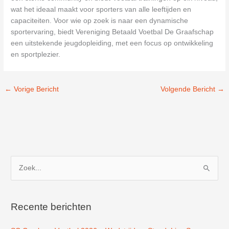
wat het ideaal maakt voor sporters van alle leeftijden en
capaciteiten. Voor wie op zoek is naar een dynamische
sportervaring, biedt Vereniging Betaald Voetbal De Graafschap
een uitstekende jeugdopleiding, met een focus op ontwikkeling
en sportplezier.
←
Vorige Bericht
Volgende Bericht
→
Z
o
e
k
Recente berichten
n