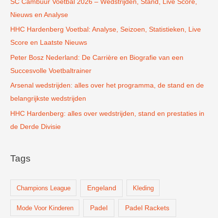
SC Cambuur Voetbal 2026 – Wedstrijden, Stand, Live Score,
a
Nieuws en Analyse
a
r
HHC Hardenberg Voetbal: Analyse, Seizoen, Statistieken, Live
:
Score en Laatste Nieuws
Peter Bosz Nederland: De Carrière en Biografie van een
Succesvolle Voetbaltrainer
Arsenal wedstrijden: alles over het programma, de stand en de
belangrijkste wedstrijden
HHC Hardenberg: alles over wedstrijden, stand en prestaties in
de Derde Divisie
Tags
Champions League
Engeland
Kleding
Padel
Padel Rackets
Mode Voor Kinderen