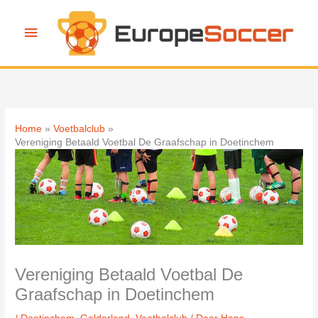
Ga
naar
Hoofdmenu
de
inhoud
Home
Voetbalclub
Vereniging Betaald Voetbal De Graafschap in Doetinchem
Vereniging Betaald Voetbal De
Graafschap in Doetinchem