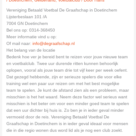
/
Doetinchem
,
Gelderland
,
Voetbalclub
/ Door
Hans
Vereniging Betaald Voetbal De Graafschap in Doetinchem
Lijsterbeslaan 101 /A
7004 GN Doetinchem
Bel ons op: 0314-368450
Meer informatie vind u op:
Of mail naar:
info@degraafschap.nl
Het belang van de locatie
Bedenk hoe ver je bereid bent te reizen voor jouw nieuwe team
en voetbalclub. Twee uur durende ritten kunnen behoorlijk
oplopen, vooral als jouw team drie tot vijf keer per week oefent.
Dat gezegd hebbende, zijn er serieuze spelers die voor elke
training wel een paar uur reizen om met het best mogelijke
team te spelen. Je kunt de afstand zien als een probleem, maar
misschien is het het waard. Neem deze factor wel serieus want
misschien is het beter om voor een minder goed team te spelen
dat een uur dichter bij huis is. Zo ben je in ieder geval minder
vermoeid door de reis. Vereniging Betaald Voetbal De
Graafschap in Doetinchem is in ieder geval ideaal voor mensen
die in die regio wonen dus word lid als je nog een club zoekt.