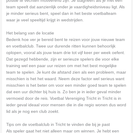
positie te vechten motiverend zijn. Je stagneert als je met een
team speelt dat aanzienlijk onder je vaardigheidsniveau ligt. Als
je minder serieus bent, speel dan in het beste voetbalteam
waar je veel speeltijd krijgt in wedstrijden.
Het belang van de locatie
Bedenk hoe ver je bereid bent te reizen voor jouw nieuwe team
en voetbalclub. Twee uur durende ritten kunnen behoorlijk
oplopen, vooral als jouw team drie tot vijf keer per week oefent.
Dat gezegd hebbende, zijn er serieuze spelers die voor elke
training wel een paar uur reizen om met het best mogelijke
team te spelen. Je kunt de afstand zien als een probleem, maar
misschien is het het waard. Neem deze factor wel serieus want
misschien is het beter om voor een minder goed team te spelen
dat een uur dichter bij huis is. Zo ben je in ieder geval minder
vermoeid door de reis. Voetbal Vereniging Tricht in Tricht is in
ieder geval ideaal voor mensen die in die regio wonen dus word
lid als je nog een club zoekt.
Tips om de voetbalclub in Tricht te vinden die bij je past
Als speler gaat het niet alleen maar om winnen. Je hebt een