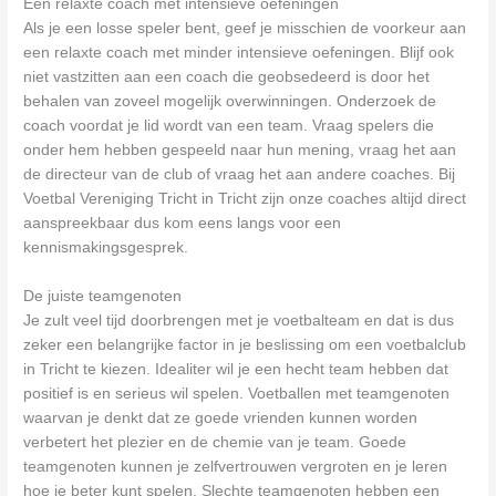
Een relaxte coach met intensieve oefeningen
Als je een losse speler bent, geef je misschien de voorkeur aan
een relaxte coach met minder intensieve oefeningen. Blijf ook
niet vastzitten aan een coach die geobsedeerd is door het
behalen van zoveel mogelijk overwinningen. Onderzoek de
coach voordat je lid wordt van een team. Vraag spelers die
onder hem hebben gespeeld naar hun mening, vraag het aan
de directeur van de club of vraag het aan andere coaches. Bij
Voetbal Vereniging Tricht in Tricht zijn onze coaches altijd direct
aanspreekbaar dus kom eens langs voor een
kennismakingsgesprek.
De juiste teamgenoten
Je zult veel tijd doorbrengen met je voetbalteam en dat is dus
zeker een belangrijke factor in je beslissing om een voetbalclub
in Tricht te kiezen. Idealiter wil je een hecht team hebben dat
positief is en serieus wil spelen. Voetballen met teamgenoten
waarvan je denkt dat ze goede vrienden kunnen worden
verbetert het plezier en de chemie van je team. Goede
teamgenoten kunnen je zelfvertrouwen vergroten en je leren
hoe je beter kunt spelen. Slechte teamgenoten hebben een