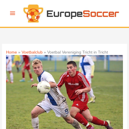
Ga
naar
Hoofdmenu
de
inhoud
Home
Voetbalclub
Voetbal Vereniging Tricht in Tricht