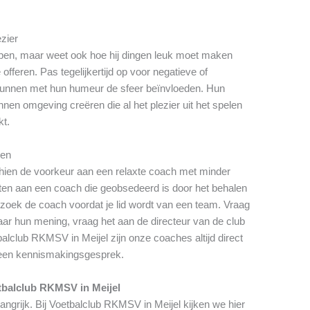
ezier
pen, maar weet ook hoe hij dingen leuk moet maken
offeren. Pas tegelijkertijd op voor negatieve of
nnen met hun humeur de sfeer beïnvloeden. Hun
nen omgeving creëren die al het plezier uit het spelen
kt.
gen
schien de voorkeur aan een relaxte coach met minder
zitten aan een coach die geobsedeerd is door het behalen
zoek de coach voordat je lid wordt van een team. Vraag
ar hun mening, vraag het aan de directeur van de club
alclub RKMSV in Meijel zijn onze coaches altijd direct
een kennismakingsgesprek.
tbalclub RKMSV in Meijel
langrijk. Bij Voetbalclub RKMSV in Meijel kijken we hier