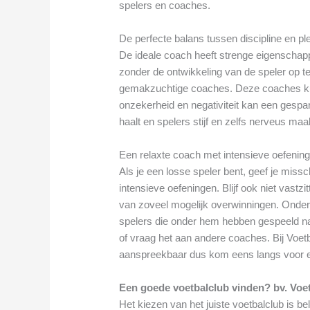
spelers en coaches.
De perfecte balans tussen discipline en pl
De ideale coach heeft strenge eigenschap
zonder de ontwikkeling van de speler op te 
gemakzuchtige coaches. Deze coaches ku
onzekerheid en negativiteit kan een gespan
haalt en spelers stijf en zelfs nerveus maa
Een relaxte coach met intensieve oefenin
Als je een losse speler bent, geef je mis
intensieve oefeningen. Blijf ook niet vast
van zoveel mogelijk overwinningen. Onder
spelers die onder hem hebben gespeeld na
of vraag het aan andere coaches. Bij Voetb
aanspreekbaar dus kom eens langs voor 
Een goede voetbalclub vinden? bv. Voe
Het kiezen van het juiste voetbalclub is be