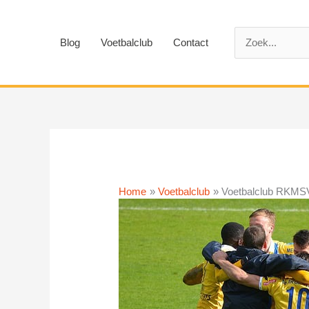
Ga
naar
Zoek
de
Blog
Voetbalclub
Contact
naar:
inhoud
Home
Voetbalclub
Voetbalclub RKMSV 