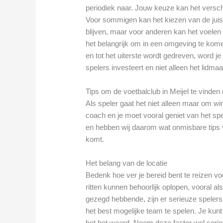
periodiek naar. Jouw keuze kan het versch
Voor sommigen kan het kiezen van de juiste
blijven, maar voor anderen kan het voelen al
het belangrijk om in een omgeving te kome
en tot het uiterste wordt gedreven, word je 
spelers investeert en niet alleen het lidma
Tips om de voetbalclub in Meijel te vinden d
Als speler gaat het niet alleen maar om 
coach en je moet vooral geniet van het spe
en hebben wij daarom wat onmisbare tips ve
komt.
Het belang van de locatie
Bedenk hoe ver je bereid bent te reizen v
ritten kunnen behoorlijk oplopen, vooral als
gezegd hebbende, zijn er serieuze spelers 
het best mogelijke team te spelen. Je kun
het het waard. Neem deze factor wel seri