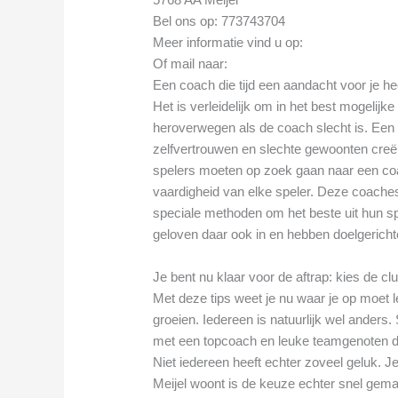
Bel ons op: 773743704
Meer informatie vind u op:
Of mail naar:
Een coach die tijd een aandacht voor je he
Het is verleidelijk om in het best mogelijk
heroverwegen als de coach slecht is. Een sl
zelfvertrouwen en slechte gewoonten creër
spelers moeten op zoek gaan naar een coa
vaardigheid van elke speler. Deze coache
speciale methoden om het beste uit hun sp
geloven daar ook in en hebben doelgerichte
Je bent nu klaar voor de aftrap: kies de cl
Met deze tips weet je nu waar je op moet le
groeien. Iedereen is natuurlijk wel ander
met een topcoach en leuke teamgenoten di
Niet iedereen heeft echter zoveel geluk. Je
Meijel woont is de keuze echter snel gem