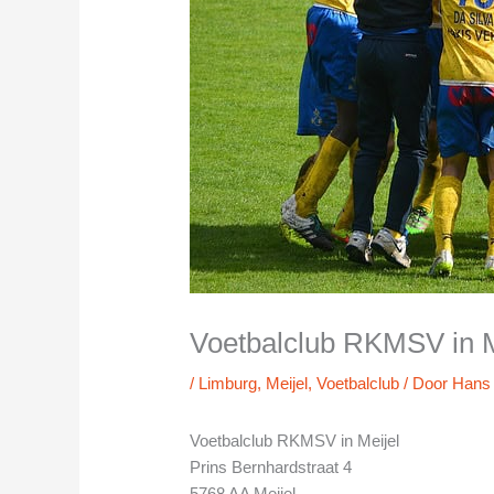
Voetbalclub RKMSV in M
/
Limburg
,
Meijel
,
Voetbalclub
/ Door
Hans
Voetbalclub RKMSV in Meijel
Prins Bernhardstraat 4
5768 AA Meijel