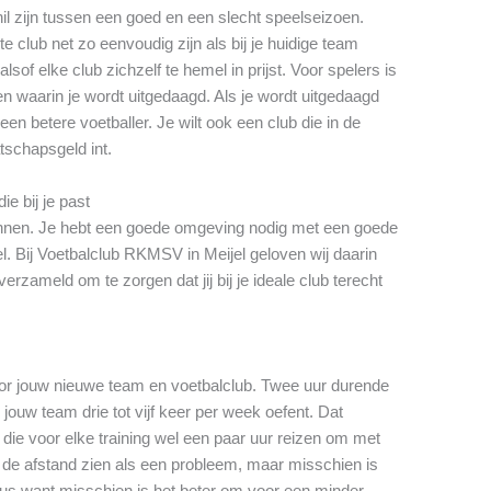
il zijn tussen een goed en een slecht speelseizoen.
 club net zo eenvoudig zijn als bij je huidige team
sof elke club zichzelf te hemel in prijst. Voor spelers is
n waarin je wordt uitgedaagd. Als je wordt uitgedaagd
een betere voetballer. Je wilt ook een club die in de
atschapsgeld int.
ie bij je past
winnen. Je hebt een goede omgeving nodig met een goede
l. Bij Voetbalclub RKMSV in Meijel geloven wij daarin
rzameld om te zorgen dat jij bij je ideale club terecht
oor jouw nieuwe team en voetbalclub. Twee uur durende
 jouw team drie tot vijf keer per week oefent. Dat
die voor elke training wel een paar uur reizen om met
t de afstand zien als een probleem, maar misschien is
eus want misschien is het beter om voor een minder