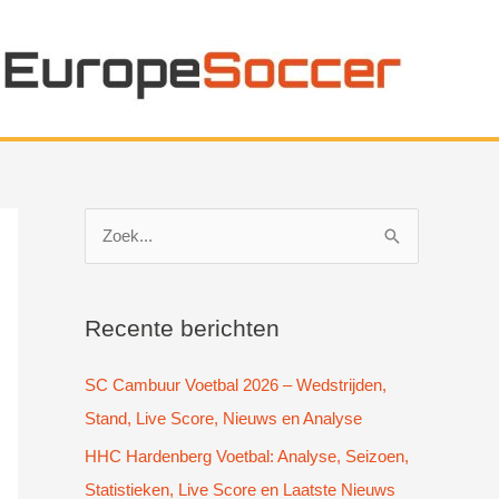
Z
o
e
k
Recente berichten
n
SC Cambuur Voetbal 2026 – Wedstrijden,
a
Stand, Live Score, Nieuws en Analyse
a
HHC Hardenberg Voetbal: Analyse, Seizoen,
r
Statistieken, Live Score en Laatste Nieuws
: