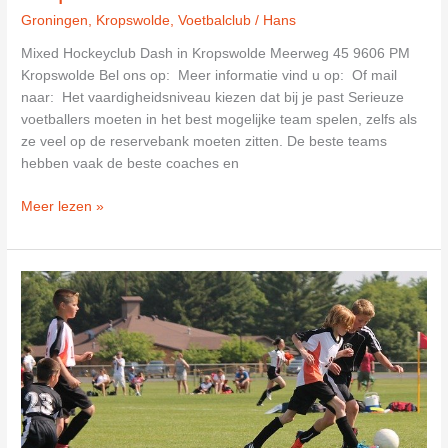
Groningen
,
Kropswolde
,
Voetbalclub
/
Hans
Mixed Hockeyclub Dash in Kropswolde Meerweg 45 9606 PM
Kropswolde Bel ons op: Meer informatie vind u op: Of mail
naar: Het vaardigheidsniveau kiezen dat bij je past Serieuze
voetballers moeten in het best mogelijke team spelen, zelfs als
ze veel op de reservebank moeten zitten. De beste teams
hebben vaak de beste coaches en
Mixed
Meer lezen »
Hockeyclub
Dash
in
Kropswolde