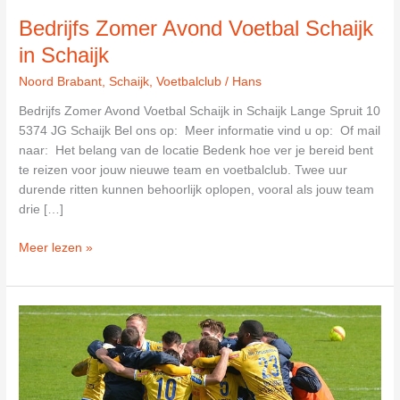
Bedrijfs Zomer Avond Voetbal Schaijk
in Schaijk
Noord Brabant
,
Schaijk
,
Voetbalclub
/
Hans
Bedrijfs Zomer Avond Voetbal Schaijk in Schaijk Lange Spruit 10
5374 JG Schaijk Bel ons op: Meer informatie vind u op: Of mail
naar: Het belang van de locatie Bedenk hoe ver je bereid bent
te reizen voor jouw nieuwe team en voetbalclub. Twee uur
durende ritten kunnen behoorlijk oplopen, vooral als jouw team
drie […]
Bedrijfs
Meer lezen »
Zomer
Avond
Voetbal
Schaijk
in
Schaijk