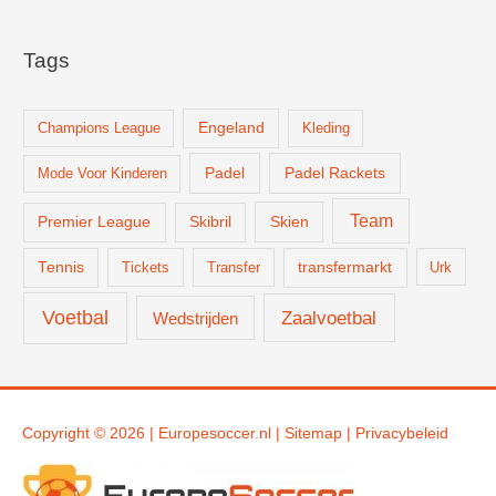
Tags
Champions League
Engeland
Kleding
Padel
Padel Rackets
Mode Voor Kinderen
Team
Skien
Premier League
Skibril
Tennis
Tickets
Transfer
transfermarkt
Urk
Voetbal
Zaalvoetbal
Wedstrijden
Copyright © 2026 |
Europesoccer.nl
|
Sit
emap
|
Privacybeleid