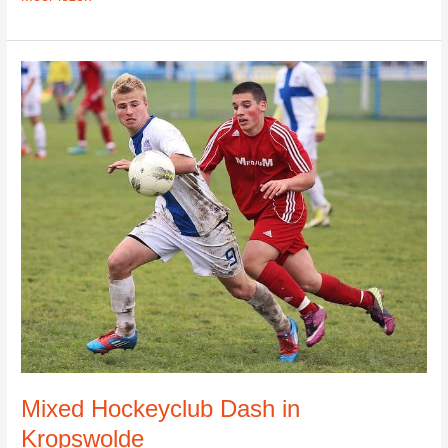
De
Varenbeuk
in
Brunssum
Mixed Hockeyclub Dash in
Kropswolde