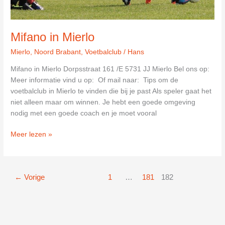
Mifano in Mierlo
Mierlo
,
Noord Brabant
,
Voetbalclub
/
Hans
Mifano in Mierlo Dorpsstraat 161 /E 5731 JJ Mierlo Bel ons op:
Meer informatie vind u op: Of mail naar: Tips om de
voetbalclub in Mierlo te vinden die bij je past Als speler gaat het
niet alleen maar om winnen. Je hebt een goede omgeving
nodig met een goede coach en je moet vooral
Mifano
Meer lezen »
in
Mierlo
←
Vorige
1
…
181
182