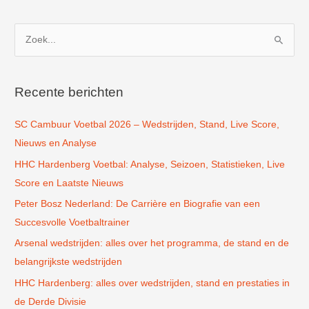
Z
o
e
k
Recente berichten
n
SC Cambuur Voetbal 2026 – Wedstrijden, Stand, Live Score,
a
Nieuws en Analyse
a
r
HHC Hardenberg Voetbal: Analyse, Seizoen, Statistieken, Live
:
Score en Laatste Nieuws
Peter Bosz Nederland: De Carrière en Biografie van een
Succesvolle Voetbaltrainer
Arsenal wedstrijden: alles over het programma, de stand en de
belangrijkste wedstrijden
HHC Hardenberg: alles over wedstrijden, stand en prestaties in
de Derde Divisie