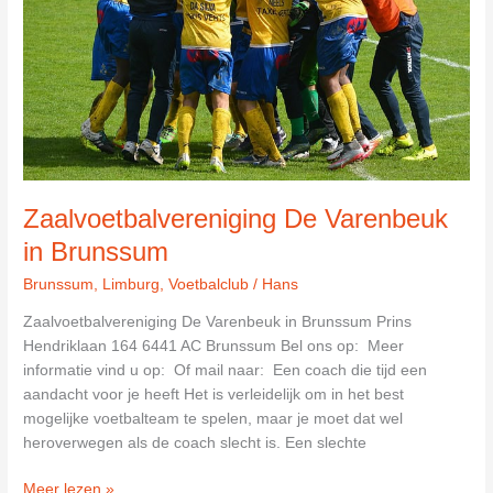
Zaalvoetbalvereniging De Varenbeuk
in Brunssum
Brunssum
,
Limburg
,
Voetbalclub
/
Hans
Zaalvoetbalvereniging De Varenbeuk in Brunssum Prins
Hendriklaan 164 6441 AC Brunssum Bel ons op: Meer
informatie vind u op: Of mail naar: Een coach die tijd een
aandacht voor je heeft Het is verleidelijk om in het best
mogelijke voetbalteam te spelen, maar je moet dat wel
heroverwegen als de coach slecht is. Een slechte
Zaalvoetbalvereniging
Meer lezen »