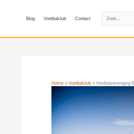
Ga
naar
Zoek
de
Blog
Voetbalclub
Contact
naar:
inhoud
Home
Voetbalclub
Voetbalvereniging E