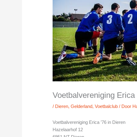
Voetbalvereniging Erica 
/
Dieren
,
Gelderland
,
Voetbalclub
/ Door
H
Voetbalvereniging Erica ’76 in Dieren
Hazelaarhof 12
6951 NT Dieren