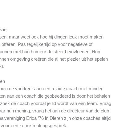
ezier
pen, maar weet ook hoe hij dingen leuk moet maken
offeren. Pas tegelijkertijd op voor negatieve of
nnen met hun humeur de sfeer beïnvloeden. Hun
nen omgeving creëren die al het plezier uit het spelen
kt.
gen
schien de voorkeur aan een relaxte coach met minder
zitten aan een coach die geobsedeerd is door het behalen
zoek de coach voordat je lid wordt van een team. Vraag
ar hun mening, vraag het aan de directeur van de club
lvereniging Erica ’76 in Dieren zijn onze coaches altijd
 voor een kennismakingsgesprek.