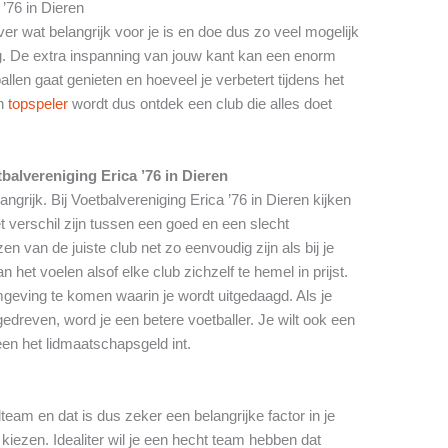
 ’76 in Dieren
er wat belangrijk voor je is en doe dus zo veel mogelijk
. De extra inspanning van jouw kant kan een enorm
llen gaat genieten en hoeveel je verbetert tijdens het
en
topspeler
wordt dus ontdek een club die alles doet
balvereniging Erica ’76 in Dieren
angrijk. Bij Voetbalvereniging Erica ’76 in Dieren kijken
 verschil zijn tussen een goed en een slecht
 van de juiste club net zo eenvoudig zijn als bij je
 het voelen alsof elke club zichzelf te hemel in prijst.
mgeving te komen waarin je wordt uitgedaagd. Als je
gedreven, word je een betere voetballer. Je wilt ook een
leen het lidmaatschapsgeld int.
lteam en dat is dus zeker een belangrijke factor in je
 kiezen. Idealiter wil je een hecht team hebben dat