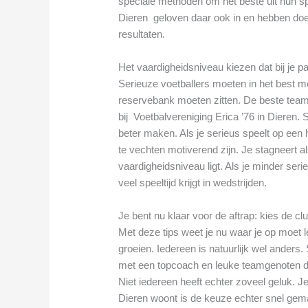
speciale methoden om het beste uit hun spel
Dieren geloven daar ook in en hebben doel
resultaten.
Het vaardigheidsniveau kiezen dat bij je p
Serieuze voetballers moeten in het best mo
reservebank moeten zitten. De beste tea
bij Voetbalvereniging Erica ’76 in Dieren.
beter maken. Als je serieus speelt op een 
te vechten motiverend zijn. Je stagneert al
vaardigheidsniveau ligt. Als je minder seri
veel speeltijd krijgt in wedstrijden.
Je bent nu klaar voor de aftrap: kies de cl
Met deze tips weet je nu waar je op moet le
groeien. Iedereen is natuurlijk wel ander
met een topcoach en leuke teamgenoten di
Niet iedereen heeft echter zoveel geluk. Je
Dieren woont is de keuze echter snel gema