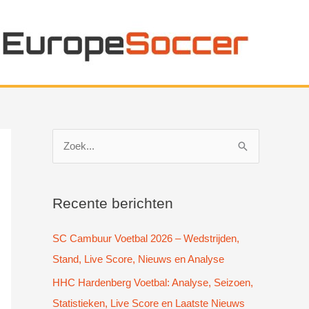
Z
o
e
k
Recente berichten
n
SC Cambuur Voetbal 2026 – Wedstrijden,
a
Stand, Live Score, Nieuws en Analyse
a
HHC Hardenberg Voetbal: Analyse, Seizoen,
r
Statistieken, Live Score en Laatste Nieuws
: