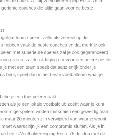
ers te halen. Wij bij Voetbalvereniging Erica ’76 in
gerichte coaches die altijd gaan voor de beste
ast
gelijke team spelen, zelfs als ze veel op de
ms hebben vaak de beste coaches en dat merk je ook
 Spelen met superieure spelers zal je ook gegarandeerd
hoog niveau, zal de uitdaging om voor een betere positie
s je met een team speelt dat aanzienlijk onder je
eus bent, speel dan in het beste voetbalteam waar je
ub die je een topspeler maakt
tten als je een lokale voetbalclub zoekt waar je kunt
s. Sommige spelers vinden misschien een geweldig team
e maar 20 minuten zijn verwijderd van waar je woont.
 moet waarschijnlijk een compromis sluiten. Als je in
akt en is Voetbalvereniging Erica ’76 de club met de