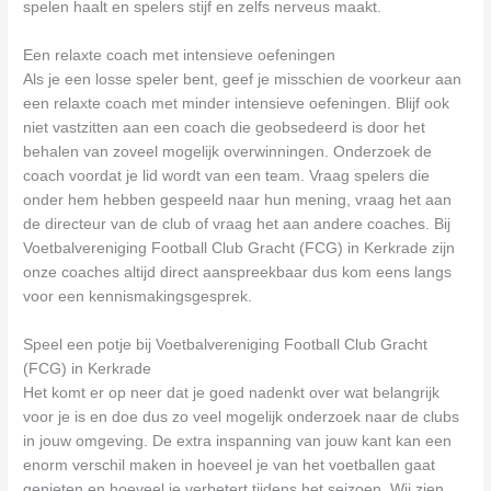
spelen haalt en spelers stijf en zelfs nerveus maakt.
Een relaxte coach met intensieve oefeningen
Als je een losse speler bent, geef je misschien de voorkeur aan
een relaxte coach met minder intensieve oefeningen. Blijf ook
niet vastzitten aan een coach die geobsedeerd is door het
behalen van zoveel mogelijk overwinningen. Onderzoek de
coach voordat je lid wordt van een team. Vraag spelers die
onder hem hebben gespeeld naar hun mening, vraag het aan
de directeur van de club of vraag het aan andere coaches. Bij
Voetbalvereniging Football Club Gracht (FCG) in Kerkrade zijn
onze coaches altijd direct aanspreekbaar dus kom eens langs
voor een kennismakingsgesprek.
Speel een potje bij Voetbalvereniging Football Club Gracht
(FCG) in Kerkrade
Het komt er op neer dat je goed nadenkt over wat belangrijk
voor je is en doe dus zo veel mogelijk onderzoek naar de clubs
in jouw omgeving. De extra inspanning van jouw kant kan een
enorm verschil maken in hoeveel je van het voetballen gaat
genieten en hoeveel je verbetert tijdens het seizoen. Wij zien