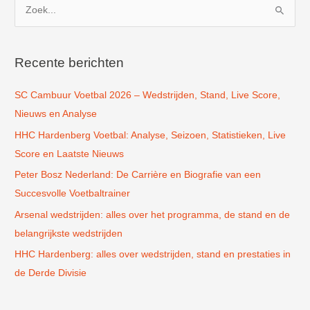
Z
o
e
k
Recente berichten
n
SC Cambuur Voetbal 2026 – Wedstrijden, Stand, Live Score,
a
Nieuws en Analyse
a
r
HHC Hardenberg Voetbal: Analyse, Seizoen, Statistieken, Live
:
Score en Laatste Nieuws
Peter Bosz Nederland: De Carrière en Biografie van een
Succesvolle Voetbaltrainer
Arsenal wedstrijden: alles over het programma, de stand en de
belangrijkste wedstrijden
HHC Hardenberg: alles over wedstrijden, stand en prestaties in
de Derde Divisie