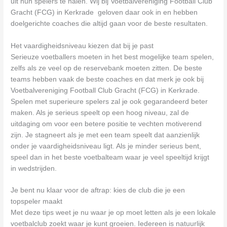
uit hun spelers te halen. Wij bij Voetbalvereniging Football Club
Gracht (FCG) in Kerkrade geloven daar ook in en hebben
doelgerichte coaches die altijd gaan voor de beste resultaten.
Het vaardigheidsniveau kiezen dat bij je past
Serieuze voetballers moeten in het best mogelijke team spelen,
zelfs als ze veel op de reservebank moeten zitten. De beste
teams hebben vaak de beste coaches en dat merk je ook bij
Voetbalvereniging Football Club Gracht (FCG) in Kerkrade.
Spelen met superieure spelers zal je ook gegarandeerd beter
maken. Als je serieus speelt op een hoog niveau, zal de
uitdaging om voor een betere positie te vechten motiverend
zijn. Je stagneert als je met een team speelt dat aanzienlijk
onder je vaardigheidsniveau ligt. Als je minder serieus bent,
speel dan in het beste voetbalteam waar je veel speeltijd krijgt
in wedstrijden.
Je bent nu klaar voor de aftrap: kies de club die je een
topspeler maakt
Met deze tips weet je nu waar je op moet letten als je een lokale
voetbalclub zoekt waar je kunt groeien. Iedereen is natuurlijk