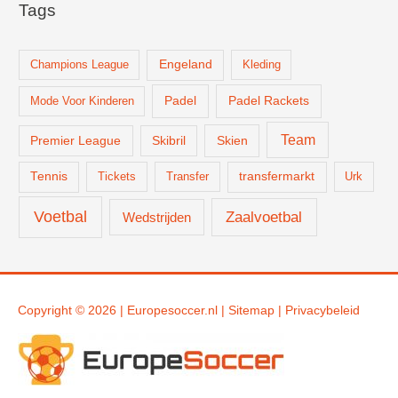
Tags
Champions League
Engeland
Kleding
Padel
Padel Rackets
Mode Voor Kinderen
Team
Skien
Premier League
Skibril
Tennis
Tickets
Transfer
transfermarkt
Urk
Voetbal
Zaalvoetbal
Wedstrijden
Copyright © 2026 |
Europesoccer.nl
|
Sit
emap
|
Privacybeleid