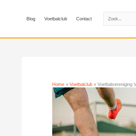
Ga
naar
Zoek
de
Blog
Voetbalclub
Contact
naar:
inhoud
Home
Voetbalclub
Voetbalvereniging Vi