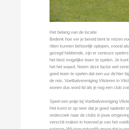
Het belang van de locatie
Bedenk hoe ver je bereid bent te reizen v
ritten kunnen behoorlijk oplopen, vooral als
gezegd hebbende, zijn er serieuze spelers 
het best mogelijke team te spelen. Je kun
het het waard. Neem deze factor wel seri
goed team te spelen dat een uur dichter bij
de reis. Voetbalvereniging Vilsteren in Vils
wonen dus word lid als je nog een club zoe
Speel een potje bij Voetbalvereniging Vilste
Het komt er op neer dat je goed nadenkt ov
onderzoek naar de clubs in jouw omgeving
verschil maken in hoeveel je van het voetba
seizoen. Wij zien natuurlijk graag dat je e