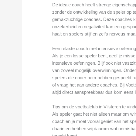
De ideale coach heeft strenge eigenschap
zonder de ontwikkeling van de speler op te 
gemakzuchtige coaches. Deze coaches ku
onzekerheid en negativiteit kan een gespan
haalt en spelers stijf en zelfs nerveus maa
Een relaxte coach met intensieve oefenin
Als je een losse speler bent, geef je mis
intensieve oefeningen. Blijf ook niet vast
van zoveel mogelijk overwinningen. Onder
spelers die onder hem hebben gespeeld na
of vraag het aan andere coaches. Bij Voetb
altijd direct aanspreekbaar dus kom eens
Tips om de voetbalclub in Vilsteren te vinde
Als speler gaat het niet alleen maar om 
coach en je moet vooral geniet van het spel
daarin en hebben wij daarom wat onmisbare 
terecht komt.