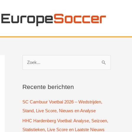
Z
o
e
k
Recente berichten
n
SC Cambuur Voetbal 2026 – Wedstrijden,
a
Stand, Live Score, Nieuws en Analyse
a
HHC Hardenberg Voetbal: Analyse, Seizoen,
r
Statistieken, Live Score en Laatste Nieuws
: