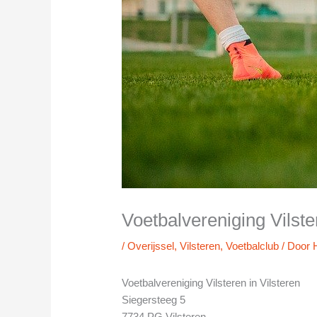
Voetbalvereniging Vilste
/
Overijssel
,
Vilsteren
,
Voetbalclub
/ Door
Voetbalvereniging Vilsteren in Vilsteren
Siegersteeg 5
7734 PG Vilsteren