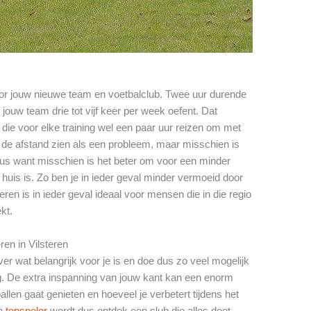
oor jouw nieuwe team en voetbalclub. Twee uur durende
 jouw team drie tot vijf keer per week oefent. Dat
die voor elke training wel een paar uur reizen om met
t de afstand zien als een probleem, maar misschien is
eus want misschien is het beter om voor een minder
 huis is. Zo ben je in ieder geval minder vermoeid door
teren is in ieder geval ideaal voor mensen die in die regio
kt.
ren in Vilsteren
er wat belangrijk voor je is en doe dus zo veel mogelijk
. De extra inspanning van jouw kant kan een enorm
llen gaat genieten en hoeveel je verbetert tijdens het
en
topspeler
wordt dus ontdek een club die alles doet