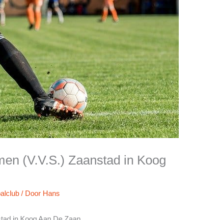
men (V.V.S.) Zaanstad in Koog
alclub
/ Door
Hans
stad in Koog Aan De Zaan