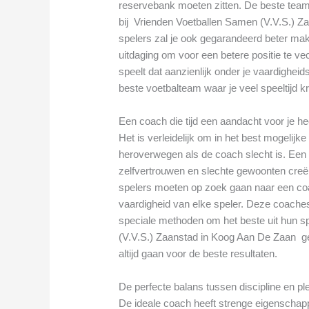
reservebank moeten zitten. De beste tea
bij Vrienden Voetballen Samen (V.V.S.) Z
spelers zal je ook gegarandeerd beter make
uitdaging om voor een betere positie te ve
speelt dat aanzienlijk onder je vaardigheids
beste voetbalteam waar je veel speeltijd kri
Een coach die tijd een aandacht voor je he
Het is verleidelijk om in het best mogelijk
heroverwegen als de coach slecht is. Een sl
zelfvertrouwen en slechte gewoonten creër
spelers moeten op zoek gaan naar een coa
vaardigheid van elke speler. Deze coache
speciale methoden om het beste uit hun sp
(V.V.S.) Zaanstad in Koog Aan De Zaan ge
altijd gaan voor de beste resultaten.
De perfecte balans tussen discipline en pl
De ideale coach heeft strenge eigenschap