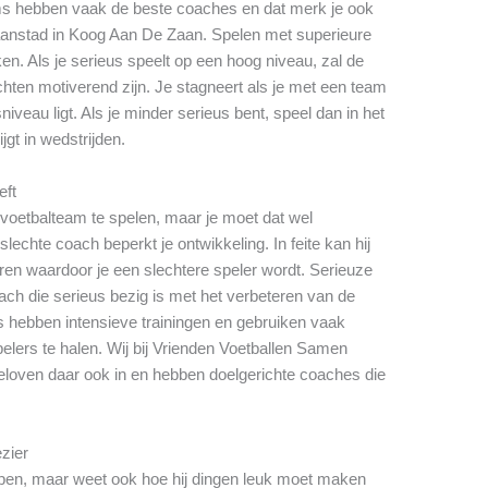
ms hebben vaak de beste coaches en dat merk je ook
aanstad in Koog Aan De Zaan. Spelen met superieure
n. Als je serieus speelt op een hoog niveau, zal de
chten motiverend zijn. Je stagneert als je met een team
niveau ligt. Als je minder serieus bent, speel dan in het
jgt in wedstrijden.
eft
e voetbalteam te spelen, maar je moet dat wel
echte coach beperkt je ontwikkeling. In feite kan hij
en waardoor je een slechtere speler wordt. Serieuze
ch die serieus bezig is met het verbeteren van de
s hebben intensieve trainingen en gebruiken vaak
elers te halen. Wij bij Vrienden Voetballen Samen
loven daar ook in en hebben doelgerichte coaches die
ezier
pen, maar weet ook hoe hij dingen leuk moet maken