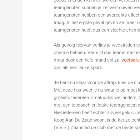
teamgenoten kunnen je zelfvertrouwen verg
teamgenoten hebben een averechts effect. 
traag. In het ergste geval geven ze meer 
teamgenoten heeft dus een slechte chemi
Als gevolg hiervan verlies je wedstrijden
chemie hebben. Vermijd dus teams met een 
maar door een hele mand vol zal
voetball
dan als een leuke sport.
Je bent nu klaar voor de aftrap: kies de cl
Met deze tips weet je nu waar je op moet le
groeien. Iedereen is natuurlijk wel ander
met een topcoach en leuke teamgenoten di
Niet iedereen heeft echter zoveel geluk. Je
Koog Aan De Zaan woont is de keuze echt
(V.V.S.) Zaanstad de club met de beste s