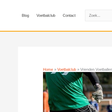
Ga
naar
Zoek
de
Blog
Voetbalclub
Contact
naar:
inhoud
Home
Voetbalclub
Vrienden Voetballe