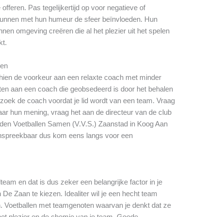
offeren. Pas tegelijkertijd op voor negatieve of
nnen met hun humeur de sfeer beïnvloeden. Hun
nen omgeving creëren die al het plezier uit het spelen
kt.
gen
schien de voorkeur aan een relaxte coach met minder
zitten aan een coach die geobsedeerd is door het behalen
zoek de coach voordat je lid wordt van een team. Vraag
ar hun mening, vraag het aan de directeur van de club
enden Voetballen Samen (V.V.S.) Zaanstad in Koog Aan
aanspreekbaar dus kom eens langs voor een
lteam en dat is dus zeker een belangrijke factor in je
De Zaan te kiezen. Idealiter wil je een hecht team
en. Voetballen met teamgenoten waarvan je denkt dat ze
et plezier en de chemie van je team. Goede