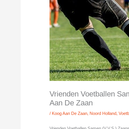
Vrienden Voetballen Sa
Aan De Zaan
/
Koog Aan De Zaan
,
Noord Holland
,
Voetb
Vrienden Voetballen Samen (V.V.S.) Zaan