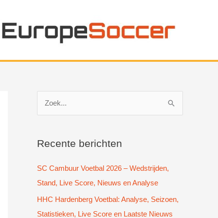
Z
o
e
k
Recente berichten
n
SC Cambuur Voetbal 2026 – Wedstrijden,
a
Stand, Live Score, Nieuws en Analyse
a
HHC Hardenberg Voetbal: Analyse, Seizoen,
r
Statistieken, Live Score en Laatste Nieuws
: