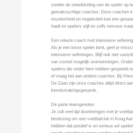
zonder de ontwikkeling van de speler op te 
gemakzuchtige coaches. Deze coaches ku
onzekerheid en negativiteit kan een gespan
haalt en spelers stijf en zelfs nerveus maa
Een relaxte coach met intensieve oefenin
Als je een losse speler bent, geef je mis
intensieve oefeningen. Blijf ook niet vast
van zoveel mogelijk overwinningen. Onder
spelers die onder hem hebben gespeeld na
of vraag het aan andere coaches. Bij Vri
De Zaan zijn onze coaches altijd direct 
kennismakingsgesprek.
De juiste teamgenoten
Je zult veel tijd doorbrengen met je voetba
beslissing om een voetbalclub in Koog Aan 
hebben dat positief is en serieus wil spel
goede vrienden kunnen worden verbetert h