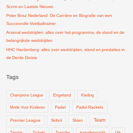
:
Score en Laatste Nieuws
Peter Bosz Nederland: De Carrière en Biografie van een
Succesvolle Voetbaltrainer
Arsenal wedstrijden: alles over het programma, de stand en de
belangrijkste wedstrijden
HHC Hardenberg: alles over wedstrijden, stand en prestaties in
de Derde Divisie
Tags
Champions League
Engeland
Kleding
Padel
Padel Rackets
Mode Voor Kinderen
Team
Skien
Premier League
Skibril
Tennis
Tickets
Transfer
transfermarkt
Urk