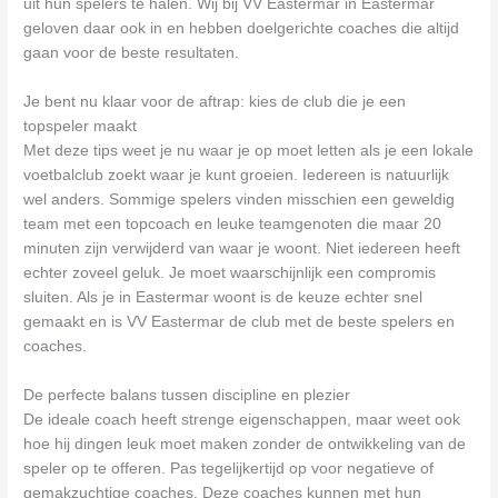
uit hun spelers te halen. Wij bij VV Eastermar in Eastermar
geloven daar ook in en hebben doelgerichte coaches die altijd
gaan voor de beste resultaten.
Je bent nu klaar voor de aftrap: kies de club die je een
topspeler maakt
Met deze tips weet je nu waar je op moet letten als je een lokale
voetbalclub zoekt waar je kunt groeien. Iedereen is natuurlijk
wel anders. Sommige spelers vinden misschien een geweldig
team met een topcoach en leuke teamgenoten die maar 20
minuten zijn verwijderd van waar je woont. Niet iedereen heeft
echter zoveel geluk. Je moet waarschijnlijk een compromis
sluiten. Als je in Eastermar woont is de keuze echter snel
gemaakt en is VV Eastermar de club met de beste spelers en
coaches.
De perfecte balans tussen discipline en plezier
De ideale coach heeft strenge eigenschappen, maar weet ook
hoe hij dingen leuk moet maken zonder de ontwikkeling van de
speler op te offeren. Pas tegelijkertijd op voor negatieve of
gemakzuchtige coaches. Deze coaches kunnen met hun