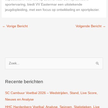
sportervaring, biedt VV Eastermar een uitstekende
jeugdopleiding, met een focus op ontwikkeling en sportplezier.
←
Vorige Bericht
Volgende Bericht
→
Z
o
e
k
Recente berichten
n
SC Cambuur Voetbal 2026 – Wedstrijden, Stand, Live Score,
a
Nieuws en Analyse
a
r
HHC Hardenberg Voetbal: Analyse, Seizoen, Statistieken, Live