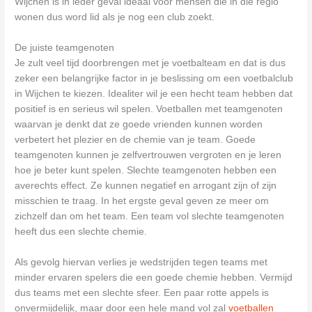
Wijchen is in ieder geval ideaal voor mensen die in die regio
wonen dus word lid als je nog een club zoekt.
De juiste teamgenoten
Je zult veel tijd doorbrengen met je voetbalteam en dat is dus
zeker een belangrijke factor in je beslissing om een voetbalclub
in Wijchen te kiezen. Idealiter wil je een hecht team hebben dat
positief is en serieus wil spelen. Voetballen met teamgenoten
waarvan je denkt dat ze goede vrienden kunnen worden
verbetert het plezier en de chemie van je team. Goede
teamgenoten kunnen je zelfvertrouwen vergroten en je leren
hoe je beter kunt spelen. Slechte teamgenoten hebben een
averechts effect. Ze kunnen negatief en arrogant zijn of zijn
misschien te traag. In het ergste geval geven ze meer om
zichzelf dan om het team. Een team vol slechte teamgenoten
heeft dus een slechte chemie.
Als gevolg hiervan verlies je wedstrijden tegen teams met
minder ervaren spelers die een goede chemie hebben. Vermijd
dus teams met een slechte sfeer. Een paar rotte appels is
onvermijdelijk, maar door een hele mand vol zal
voetballen