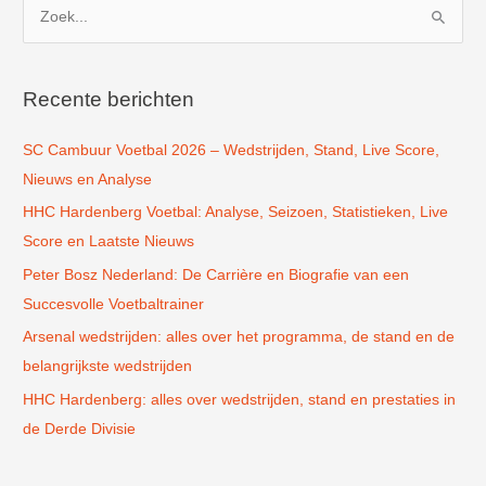
Z
o
e
k
Recente berichten
n
SC Cambuur Voetbal 2026 – Wedstrijden, Stand, Live Score,
a
Nieuws en Analyse
a
r
HHC Hardenberg Voetbal: Analyse, Seizoen, Statistieken, Live
:
Score en Laatste Nieuws
Peter Bosz Nederland: De Carrière en Biografie van een
Succesvolle Voetbaltrainer
Arsenal wedstrijden: alles over het programma, de stand en de
belangrijkste wedstrijden
HHC Hardenberg: alles over wedstrijden, stand en prestaties in
de Derde Divisie