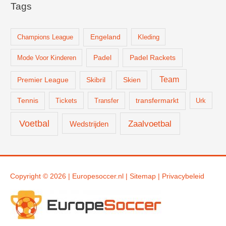
Tags
Champions League
Engeland
Kleding
Padel
Padel Rackets
Mode Voor Kinderen
Team
Skien
Premier League
Skibril
Tennis
Tickets
Transfer
transfermarkt
Urk
Voetbal
Zaalvoetbal
Wedstrijden
Copyright © 2026 |
Europesoccer.nl
|
Sit
emap
|
Privacybeleid