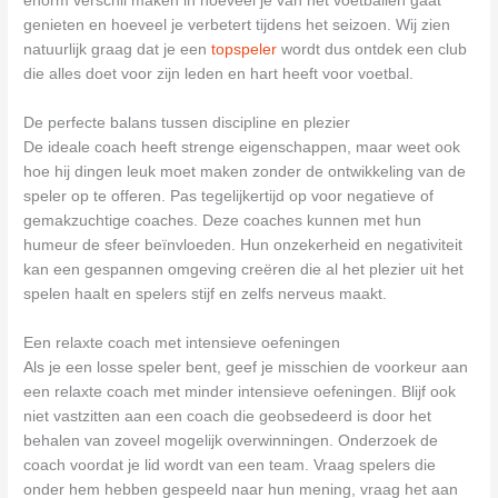
enorm verschil maken in hoeveel je van het voetballen gaat
genieten en hoeveel je verbetert tijdens het seizoen. Wij zien
natuurlijk graag dat je een
topspeler
wordt dus ontdek een club
die alles doet voor zijn leden en hart heeft voor voetbal.
De perfecte balans tussen discipline en plezier
De ideale coach heeft strenge eigenschappen, maar weet ook
hoe hij dingen leuk moet maken zonder de ontwikkeling van de
speler op te offeren. Pas tegelijkertijd op voor negatieve of
gemakzuchtige coaches. Deze coaches kunnen met hun
humeur de sfeer beïnvloeden. Hun onzekerheid en negativiteit
kan een gespannen omgeving creëren die al het plezier uit het
spelen haalt en spelers stijf en zelfs nerveus maakt.
Een relaxte coach met intensieve oefeningen
Als je een losse speler bent, geef je misschien de voorkeur aan
een relaxte coach met minder intensieve oefeningen. Blijf ook
niet vastzitten aan een coach die geobsedeerd is door het
behalen van zoveel mogelijk overwinningen. Onderzoek de
coach voordat je lid wordt van een team. Vraag spelers die
onder hem hebben gespeeld naar hun mening, vraag het aan