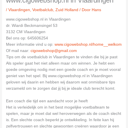
www.cigowebshop.nl in Vlaardingen
/
Vlaardingen
,
Voetbalclub
,
Zuid Holland
/ Door
Hans
www.cigowebshop.nl in Vlaardingen
dr. Wiardi Beckmansingel 53
3132 CM Vlaardingen
Bel ons op: 645606254
Meer informatie vind u op:
www.cigowebshop.nl/home__welkom
Of mail naar:
cigowebshop@gmail.com
Tips om de voetbalclub in Vlaardingen te vinden die bij je past
Als speler gaat het niet alleen maar om winnen. Je hebt een
goede omgeving nodig met een goede coach en je moet vooral
geniet van het spel. Bij www.cigowebshop.nl in Vlaardingen
geloven wij daarin en hebben wij daarom wat onmisbare tips
verzameld om te zorgen dat jij bij je ideale club terecht komt.
Een coach die tijd een aandacht voor je heeft
Het is verleidelijk om in het best mogelijke voetbalteam te
spelen, maar je moet dat wel heroverwegen als de coach slecht
is. Een slechte coach beperkt je ontwikkeling. In feite kan hij
zelfvertrouwen en slechte gewoonten creëren waardoor je een