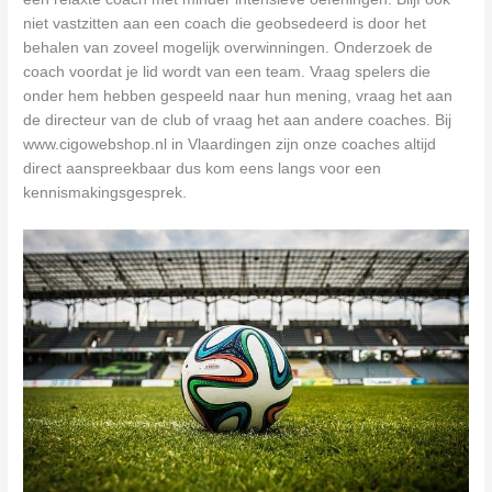
niet vastzitten aan een coach die geobsedeerd is door het
behalen van zoveel mogelijk overwinningen. Onderzoek de
coach voordat je lid wordt van een team. Vraag spelers die
onder hem hebben gespeeld naar hun mening, vraag het aan
de directeur van de club of vraag het aan andere coaches. Bij
www.cigowebshop.nl in Vlaardingen zijn onze coaches altijd
direct aanspreekbaar dus kom eens langs voor een
kennismakingsgesprek.