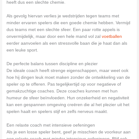
heeft dus een slechte chemie.
Als gevolg hiervan verlies je wedstrijden tegen teams met
minder ervaren spelers die een goede chemie hebben. Vermijd
dus teams met een slechte sfeer. Een paar rotte appels is
onvermijdelijk, maar door een hele mand vol zal
voetballen
eerder aanvoelen als een stressvolle baan die je haat dan als
een leuke sport.
De perfecte balans tussen discipline en plezier
De ideale coach heeft strenge eigenschappen, maar weet ook
hoe hij dingen leuk moet maken zonder de ontwikkeling van de
speler op te offeren. Pas tegelijkertijd op voor negatieve of
gemakzuchtige coaches. Deze coaches kunnen met hun
humeur de sfeer beïnvloeden. Hun onzekerheid en negativiteit
kan een gespannen omgeving creëren die al het plezier uit het
spelen haalt en spelers stijf en zelfs nerveus maakt.
Een relaxte coach met intensieve oefeningen
Als je een losse speler bent, geef je misschien de voorkeur aan
een relaxte coach met minder intensieve oefeningen. Blijf ook