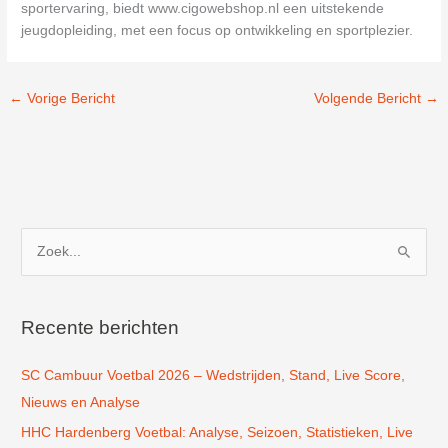
sportervaring, biedt www.cigowebshop.nl een uitstekende
jeugdopleiding, met een focus op ontwikkeling en sportplezier.
←
Vorige Bericht
Volgende Bericht
→
Z
o
e
k
Recente berichten
n
SC Cambuur Voetbal 2026 – Wedstrijden, Stand, Live Score,
a
Nieuws en Analyse
a
r
HHC Hardenberg Voetbal: Analyse, Seizoen, Statistieken, Live