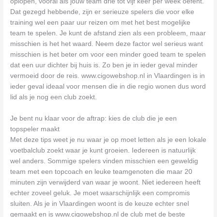
oplopen, vooral als jouw team drie tot vijf keer per week oefent.
Dat gezegd hebbende, zijn er serieuze spelers die voor elke
training wel een paar uur reizen om met het best mogelijke
team te spelen. Je kunt de afstand zien als een probleem, maar
misschien is het het waard. Neem deze factor wel serieus want
misschien is het beter om voor een minder goed team te spelen
dat een uur dichter bij huis is. Zo ben je in ieder geval minder
vermoeid door de reis. www.cigowebshop.nl in Vlaardingen is in
ieder geval ideaal voor mensen die in die regio wonen dus word
lid als je nog een club zoekt.
Je bent nu klaar voor de aftrap: kies de club die je een
topspeler maakt
Met deze tips weet je nu waar je op moet letten als je een lokale
voetbalclub zoekt waar je kunt groeien. Iedereen is natuurlijk
wel anders. Sommige spelers vinden misschien een geweldig
team met een topcoach en leuke teamgenoten die maar 20
minuten zijn verwijderd van waar je woont. Niet iedereen heeft
echter zoveel geluk. Je moet waarschijnlijk een compromis
sluiten. Als je in Vlaardingen woont is de keuze echter snel
gemaakt en is www.cigowebshop.nl de club met de beste