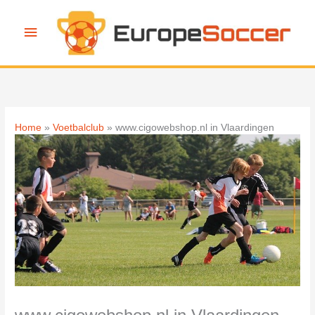
Ga
naar
Hoofdmenu
de
inhoud
Home
Voetbalclub
www.cigowebshop.nl in Vlaardingen