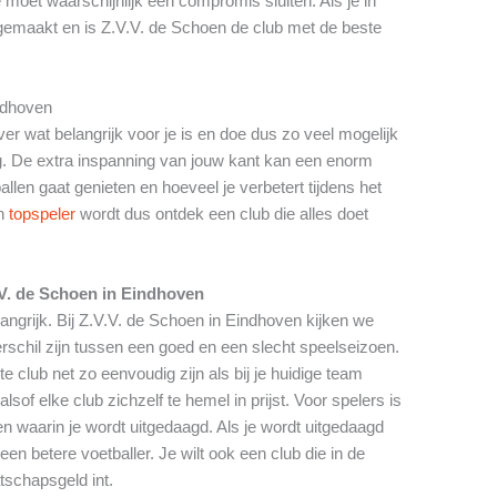
 moet waarschijnlijk een compromis sluiten. Als je in
gemaakt en is Z.V.V. de Schoen de club met de beste
indhoven
er wat belangrijk voor je is en doe dus zo veel mogelijk
. De extra inspanning van jouw kant kan een enorm
llen gaat genieten en hoeveel je verbetert tijdens het
en
topspeler
wordt dus ontdek een club die alles doet
.V. de Schoen in Eindhoven
langrijk. Bij Z.V.V. de Schoen in Eindhoven kijken we
rschil zijn tussen een goed en een slecht speelseizoen.
 club net zo eenvoudig zijn als bij je huidige team
sof elke club zichzelf te hemel in prijst. Voor spelers is
n waarin je wordt uitgedaagd. Als je wordt uitgedaagd
een betere voetballer. Je wilt ook een club die in de
atschapsgeld int.