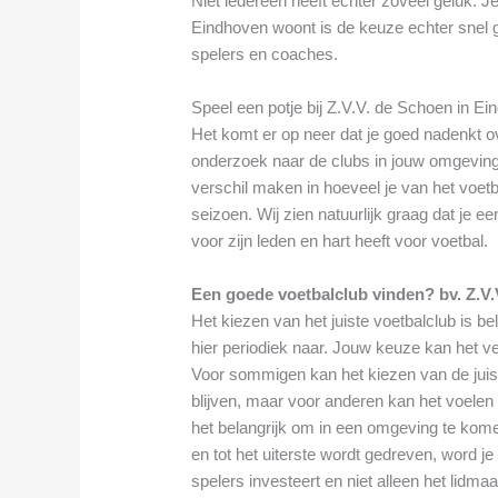
Niet iedereen heeft echter zoveel geluk. Je
Eindhoven woont is de keuze echter snel 
spelers en coaches.
Speel een potje bij Z.V.V. de Schoen in E
Het komt er op neer dat je goed nadenkt ov
onderzoek naar de clubs in jouw omgeving
verschil maken in hoeveel je van het voetba
seizoen. Wij zien natuurlijk graag dat je e
voor zijn leden en hart heeft voor voetbal.
Een goede voetbalclub vinden? bv. Z.V
Het kiezen van het juiste voetbalclub is be
hier periodiek naar. Jouw keuze kan het ve
Voor sommigen kan het kiezen van de juiste
blijven, maar voor anderen kan het voelen al
het belangrijk om in een omgeving te kome
en tot het uiterste wordt gedreven, word je 
spelers investeert en niet alleen het lidma