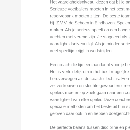
Het vaardigheidsniveau kiezen dat bij je p
Serieuze voetballers moeten in het best mo
reservebank moeten zitten. De beste tea
bij Z.V.V. de Schoen in Eindhoven. Spelen
maken. Als je serieus speelt op een hoog n
vechten motiverend zijn. Je stagneert als j
vaardigheidsniveau ligt. Als je minder seri
veel speeltijd krijgt in wedstrijden.
Een coach die tijd een aandacht voor je he
Het is verleidelijk om in het best mogelijk
heroverwegen als de coach slecht is. Een sl
zelfvertrouwen en slechte gewoonten creër
spelers moeten op zoek gaan naar een coa
vaardigheid van elke speler. Deze coache
speciale methoden om het beste uit hun sp
geloven daar ook in en hebben doelgerichte
De perfecte balans tussen discipline en pl