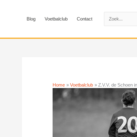
Ga
naar
Zoek
de
Blog
Voetbalclub
Contact
naar:
inhoud
Home
Voetbalclub
Z.V.V. de Schoen i