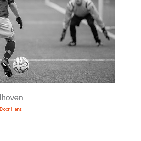
ndhoven
 Door
Hans