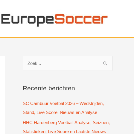
Z
o
e
k
Recente berichten
n
SC Cambuur Voetbal 2026 – Wedstrijden,
a
Stand, Live Score, Nieuws en Analyse
a
HHC Hardenberg Voetbal: Analyse, Seizoen,
r
Statistieken, Live Score en Laatste Nieuws
: