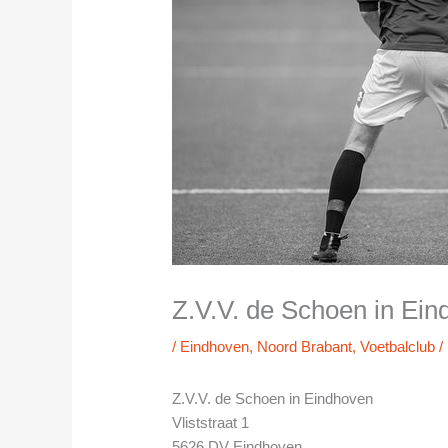
Z.V.V. de Schoen in Ei
/
Eindhoven
,
Noord Brabant
,
Voetbalclub
/
Z.V.V. de Schoen in Eindhoven
Vliststraat 1
5626 DV Eindhoven