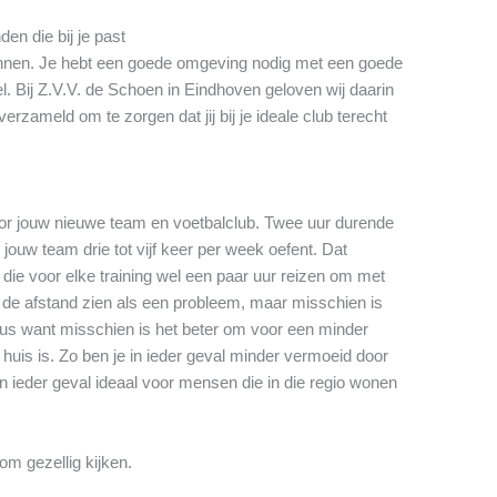
en die bij je past
winnen. Je hebt een goede omgeving nodig met een goede
l. Bij Z.V.V. de Schoen in Eindhoven geloven wij daarin
rzameld om te zorgen dat jij bij je ideale club terecht
oor jouw nieuwe team en voetbalclub. Twee uur durende
 jouw team drie tot vijf keer per week oefent. Dat
die voor elke training wel een paar uur reizen om met
t de afstand zien als een probleem, maar misschien is
eus want misschien is het beter om voor een minder
 huis is. Zo ben je in ieder geval minder vermoeid door
in ieder geval ideaal voor mensen die in die regio wonen
om gezellig kijken.