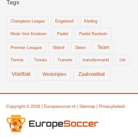
Tags
Champions League
Engeland
Kleding
Padel
Padel Rackets
Mode Voor Kinderen
Team
Skien
Premier League
Skibril
Tennis
Tickets
Transfer
transfermarkt
Urk
Voetbal
Zaalvoetbal
Wedstrijden
Copyright © 2026 |
Europesoccer.nl
|
Sit
emap
|
Privacybeleid