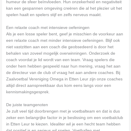
humeur de sfeer beïnvloeden. Hun onzekerheid en negativiteit
kan een gespannen omgeving creëren die al het plezier uit het
spelen haalt en spelers stijf en zelfs nerveus maakt.
Een relaxte coach met intensieve oefeningen
Als je een losse speler bent, geef je misschien de voorkeur aan
een relaxte coach met minder intensieve oefeningen. Blijf ook
niet vastzitten aan een coach die geobsedeerd is door het
behalen van zoveel mogelijk overwinningen. Onderzoek de
coach voordat je lid wordt van een team. Vraag spelers die
onder hem hebben gespeeld naar hun mening, vraag het aan
de directeur van de club of vraag het aan andere coaches. Bij
Zaalvoetbal Vereniging Omega in Etten Leur zijn onze coaches
altijd direct aanspreekbaar dus kom eens langs voor een
kennismakingsgesprek.
De juiste teamgenoten
Je zult veel tijd doorbrengen met je voetbalteam en dat is dus
zeker een belangrijke factor in je beslissing om een voetbalclub
in Etten Leur te kiezen. Idealiter wil je een hecht team hebben
dat positief is en serieus wil spelen. Voetballen met