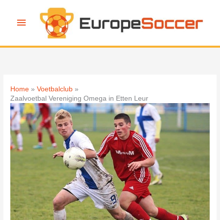
Ga
naar
Hoofdmenu
de
inhoud
Home
Voetbalclub
Zaalvoetbal Vereniging Omega in Etten Leur