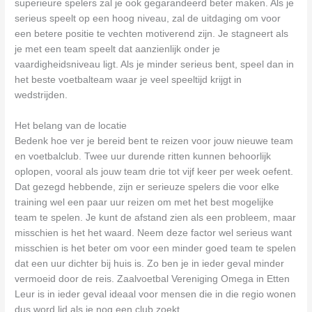
superieure spelers zal je ook gegarandeerd beter maken. Als je
serieus speelt op een hoog niveau, zal de uitdaging om voor
een betere positie te vechten motiverend zijn. Je stagneert als
je met een team speelt dat aanzienlijk onder je
vaardigheidsniveau ligt. Als je minder serieus bent, speel dan in
het beste voetbalteam waar je veel speeltijd krijgt in
wedstrijden.
Het belang van de locatie
Bedenk hoe ver je bereid bent te reizen voor jouw nieuwe team
en voetbalclub. Twee uur durende ritten kunnen behoorlijk
oplopen, vooral als jouw team drie tot vijf keer per week oefent.
Dat gezegd hebbende, zijn er serieuze spelers die voor elke
training wel een paar uur reizen om met het best mogelijke
team te spelen. Je kunt de afstand zien als een probleem, maar
misschien is het het waard. Neem deze factor wel serieus want
misschien is het beter om voor een minder goed team te spelen
dat een uur dichter bij huis is. Zo ben je in ieder geval minder
vermoeid door de reis. Zaalvoetbal Vereniging Omega in Etten
Leur is in ieder geval ideaal voor mensen die in die regio wonen
dus word lid als je nog een club zoekt.