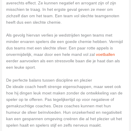
averechts effect. Ze kunnen negatief en arrogant zijn of zijn
misschien te traag. In het ergste geval geven ze meer om
zichzelf dan om het team. Een team vol slechte teamgenoten
heeft dus een slechte chemie.
Als gevolg hiervan verlies je wedstrijden tegen teams met
minder ervaren spelers die een goede chemie hebben. Vermijd
dus teams met een slechte sfeer. Een paar rotte appels is
onvermijdelijk, maar door een hele mand vol zal
voetballen
eerder aanvoelen als een stressvolle baan die je haat dan als
een leuke sport.
De perfecte balans tussen discipline en plezier
De ideale coach heeft strenge eigenschappen, maar weet ook
hoe hij dingen leuk moet maken zonder de ontwikkeling van de
speler op te offeren. Pas tegelijkertijd op voor negatieve of
gemakzuchtige coaches. Deze coaches kunnen met hun
humeur de sfeer beïnvloeden. Hun onzekerheid en negativiteit
kan een gespannen omgeving creëren die al het plezier uit het
spelen haalt en spelers stijf en zelfs nerveus maakt.