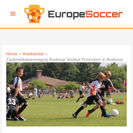
Ga
naar
Hoofdmenu
de
inhoud
Home
Voetbalclub
Zaalvoetbalvereniging Boskoop Voetbal Promotion in Boskoop