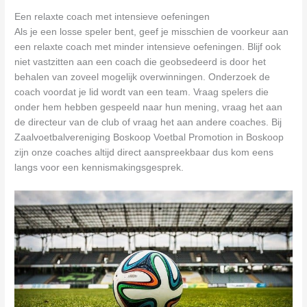
Een relaxte coach met intensieve oefeningen
Als je een losse speler bent, geef je misschien de voorkeur aan
een relaxte coach met minder intensieve oefeningen. Blijf ook
niet vastzitten aan een coach die geobsedeerd is door het
behalen van zoveel mogelijk overwinningen. Onderzoek de
coach voordat je lid wordt van een team. Vraag spelers die
onder hem hebben gespeeld naar hun mening, vraag het aan
de directeur van de club of vraag het aan andere coaches. Bij
Zaalvoetbalvereniging Boskoop Voetbal Promotion in Boskoop
zijn onze coaches altijd direct aanspreekbaar dus kom eens
langs voor een kennismakingsgesprek.