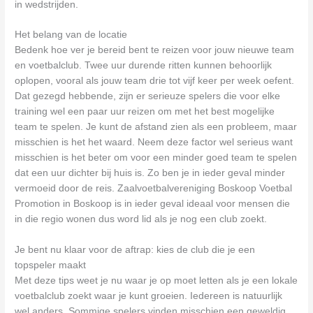
in wedstrijden.
Het belang van de locatie
Bedenk hoe ver je bereid bent te reizen voor jouw nieuwe team
en voetbalclub. Twee uur durende ritten kunnen behoorlijk
oplopen, vooral als jouw team drie tot vijf keer per week oefent.
Dat gezegd hebbende, zijn er serieuze spelers die voor elke
training wel een paar uur reizen om met het best mogelijke
team te spelen. Je kunt de afstand zien als een probleem, maar
misschien is het het waard. Neem deze factor wel serieus want
misschien is het beter om voor een minder goed team te spelen
dat een uur dichter bij huis is. Zo ben je in ieder geval minder
vermoeid door de reis. Zaalvoetbalvereniging Boskoop Voetbal
Promotion in Boskoop is in ieder geval ideaal voor mensen die
in die regio wonen dus word lid als je nog een club zoekt.
Je bent nu klaar voor de aftrap: kies de club die je een
topspeler maakt
Met deze tips weet je nu waar je op moet letten als je een lokale
voetbalclub zoekt waar je kunt groeien. Iedereen is natuurlijk
wel anders. Sommige spelers vinden misschien een geweldig