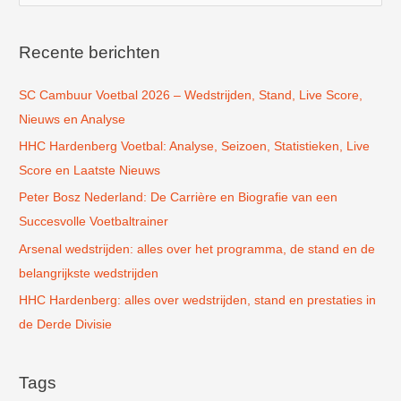
e
k
Recente berichten
n
SC Cambuur Voetbal 2026 – Wedstrijden, Stand, Live Score,
a
Nieuws en Analyse
a
r
HHC Hardenberg Voetbal: Analyse, Seizoen, Statistieken, Live
:
Score en Laatste Nieuws
Peter Bosz Nederland: De Carrière en Biografie van een
Succesvolle Voetbaltrainer
Arsenal wedstrijden: alles over het programma, de stand en de
belangrijkste wedstrijden
HHC Hardenberg: alles over wedstrijden, stand en prestaties in
de Derde Divisie
Tags