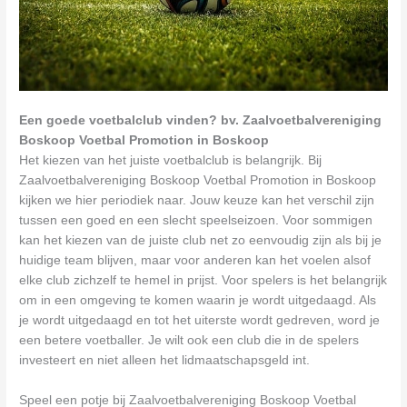
Een goede voetbalclub vinden? bv. Zaalvoetbalvereniging
Boskoop Voetbal Promotion in Boskoop
Het kiezen van het juiste voetbalclub is belangrijk. Bij
Zaalvoetbalvereniging Boskoop Voetbal Promotion in Boskoop
kijken we hier periodiek naar. Jouw keuze kan het verschil zijn
tussen een goed en een slecht speelseizoen. Voor sommigen
kan het kiezen van de juiste club net zo eenvoudig zijn als bij je
huidige team blijven, maar voor anderen kan het voelen alsof
elke club zichzelf te hemel in prijst. Voor spelers is het belangrijk
om in een omgeving te komen waarin je wordt uitgedaagd. Als
je wordt uitgedaagd en tot het uiterste wordt gedreven, word je
een betere voetballer. Je wilt ook een club die in de spelers
investeert en niet alleen het lidmaatschapsgeld int.
Speel een potje bij Zaalvoetbalvereniging Boskoop Voetbal