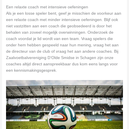
Een relaxte coach met intensieve oefeningen
Als je een losse speler bent, geef je misschien de voorkeur aan
een relaxte coach met minder intensieve oefeningen. Blijf ook
niet vastzitten aan een coach die geobsedeerd is door het
behalen van zoveel mogelijk overwinningen. Onderzoek de
coach voordat je lid wordt van een team. Vraag spelers die
onder hem hebben gespeeld naar hun mening, vraag het aan
de directeur van de club of vraag het aan andere coaches. Bij
Zaalvoetbalvereniging D’Olde Smidse in Schagen zijn onze
coaches altijd direct aanspreekbaar dus kom eens langs voor
een kennismakingsgesprek.