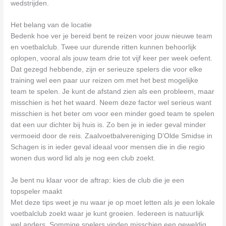
wedstrijden.
Het belang van de locatie
Bedenk hoe ver je bereid bent te reizen voor jouw nieuwe team
en voetbalclub. Twee uur durende ritten kunnen behoorlijk
oplopen, vooral als jouw team drie tot vijf keer per week oefent.
Dat gezegd hebbende, zijn er serieuze spelers die voor elke
training wel een paar uur reizen om met het best mogelijke
team te spelen. Je kunt de afstand zien als een probleem, maar
misschien is het het waard. Neem deze factor wel serieus want
misschien is het beter om voor een minder goed team te spelen
dat een uur dichter bij huis is. Zo ben je in ieder geval minder
vermoeid door de reis. Zaalvoetbalvereniging D’Olde Smidse in
Schagen is in ieder geval ideaal voor mensen die in die regio
wonen dus word lid als je nog een club zoekt.
Je bent nu klaar voor de aftrap: kies de club die je een
topspeler maakt
Met deze tips weet je nu waar je op moet letten als je een lokale
voetbalclub zoekt waar je kunt groeien. Iedereen is natuurlijk
wel anders. Sommige spelers vinden misschien een geweldig