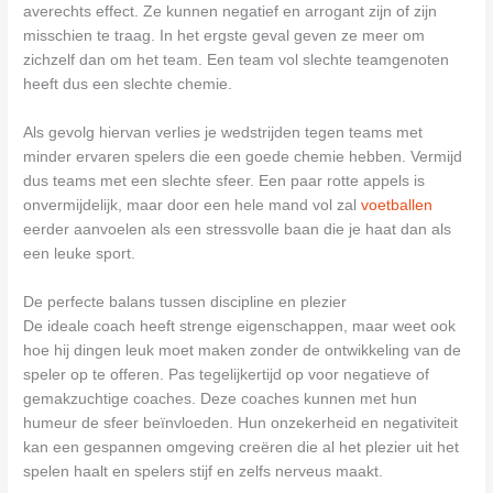
averechts effect. Ze kunnen negatief en arrogant zijn of zijn
misschien te traag. In het ergste geval geven ze meer om
zichzelf dan om het team. Een team vol slechte teamgenoten
heeft dus een slechte chemie.
Als gevolg hiervan verlies je wedstrijden tegen teams met
minder ervaren spelers die een goede chemie hebben. Vermijd
dus teams met een slechte sfeer. Een paar rotte appels is
onvermijdelijk, maar door een hele mand vol zal
voetballen
eerder aanvoelen als een stressvolle baan die je haat dan als
een leuke sport.
De perfecte balans tussen discipline en plezier
De ideale coach heeft strenge eigenschappen, maar weet ook
hoe hij dingen leuk moet maken zonder de ontwikkeling van de
speler op te offeren. Pas tegelijkertijd op voor negatieve of
gemakzuchtige coaches. Deze coaches kunnen met hun
humeur de sfeer beïnvloeden. Hun onzekerheid en negativiteit
kan een gespannen omgeving creëren die al het plezier uit het
spelen haalt en spelers stijf en zelfs nerveus maakt.