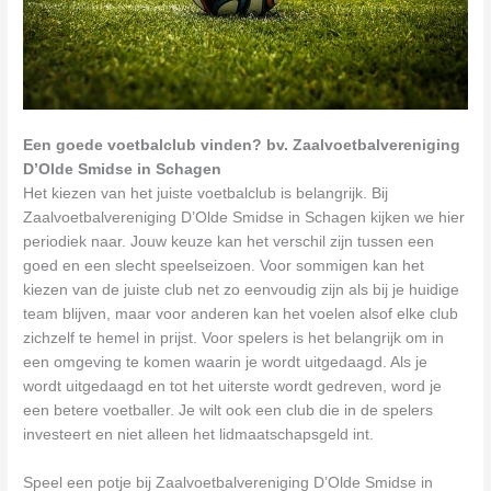
Een goede voetbalclub vinden? bv. Zaalvoetbalvereniging
D’Olde Smidse in Schagen
Het kiezen van het juiste voetbalclub is belangrijk. Bij
Zaalvoetbalvereniging D’Olde Smidse in Schagen kijken we hier
periodiek naar. Jouw keuze kan het verschil zijn tussen een
goed en een slecht speelseizoen. Voor sommigen kan het
kiezen van de juiste club net zo eenvoudig zijn als bij je huidige
team blijven, maar voor anderen kan het voelen alsof elke club
zichzelf te hemel in prijst. Voor spelers is het belangrijk om in
een omgeving te komen waarin je wordt uitgedaagd. Als je
wordt uitgedaagd en tot het uiterste wordt gedreven, word je
een betere voetballer. Je wilt ook een club die in de spelers
investeert en niet alleen het lidmaatschapsgeld int.
Speel een potje bij Zaalvoetbalvereniging D’Olde Smidse in