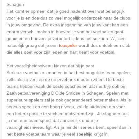
Schagen
Het komt er op neer dat je goed nadenkt over wat belangrijk
voor je is en doe dus zo veel mogelijk onderzoek naar de clubs
in jouw omgeving. De extra inspanning van jouw kant kan een
enorm verschil maken in hoeveel je van het voetballen gaat
genieten en hoeveel je verbetert tijdens het seizoen. Wij zien
natuurlijk graag dat je een
topspeler
wordt dus ontdek een club
die alles doet voor zijn leden en hart heeft voor voetbal.
Het vaardigheidsniveau kiezen dat bij je past
Serieuze voetballers moeten in het best mogelijke team spelen,
zelfs als ze veel op de reservebank moeten zitten. De beste
teams hebben vaak de beste coaches en dat merk je ook bij
Zaalvoetbalvereniging D’Olde Smidse in Schagen. Spelen met
superieure spelers zal je ook gegarandeerd beter maken. Als je
serieus speelt op een hoog niveau, zal de uitdaging om voor
een betere positie te vechten motiverend zijn. Je stagneert als
je met een team speelt dat aanzienlijk onder je
vaardigheidsniveau ligt. Als je minder serieus bent, speel dan in
het beste voetbalteam waar je veel speeltijd krijgt in