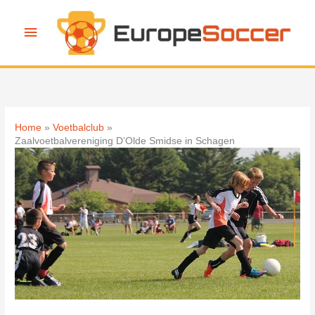
Ga
naar
Hoofdmenu
de
inhoud
Home
Voetbalclub
Zaalvoetbalvereniging D’Olde Smidse in Schagen