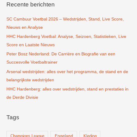
k
Recente berichten
n
SC Cambuur Voetbal 2026 – Wedstrijden, Stand, Live Score,
a
Nieuws en Analyse
a
r
HHC Hardenberg Voetbal: Analyse, Seizoen, Statistieken, Live
:
Score en Laatste Nieuws
Peter Bosz Nederland: De Carrière en Biografie van een
Succesvolle Voetbaltrainer
Arsenal wedstrijden: alles over het programma, de stand en de
belangrijkste wedstrijden
HHC Hardenberg: alles over wedstrijden, stand en prestaties in
de Derde Divisie
Tags
Champions League
Engeland
Kleding