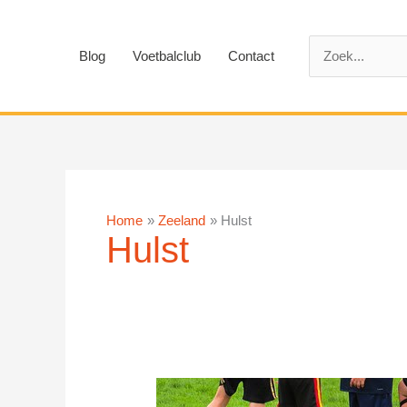
Ga
naar
Zoek
de
Blog
Voetbalclub
Contact
naar:
inhoud
Home
Zeeland
Hulst
Hulst