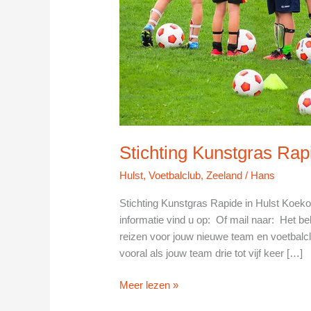
Stichting Kunstgras Rapi
Hulst
,
Voetbalclub
,
Zeeland
/
Hans
Stichting Kunstgras Rapide in Hulst Koe
informatie vind u op: Of mail naar: Het be
reizen voor jouw nieuwe team en voetbalcl
vooral als jouw team drie tot vijf keer […]
Stichting
Meer lezen »
Kunstgras