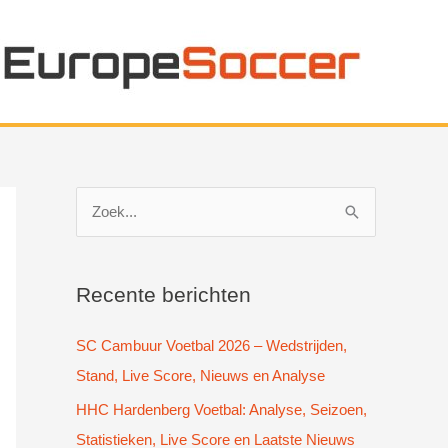
Z
o
e
k
Recente berichten
n
SC Cambuur Voetbal 2026 – Wedstrijden,
a
Stand, Live Score, Nieuws en Analyse
a
HHC Hardenberg Voetbal: Analyse, Seizoen,
r
Statistieken, Live Score en Laatste Nieuws
: