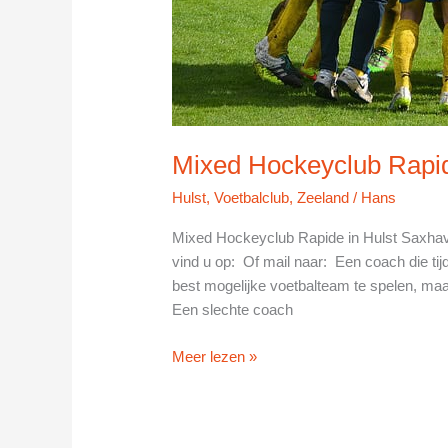
Mixed Hockeyclub Rapid
Hulst
,
Voetbalclub
,
Zeeland
/
Hans
Mixed Hockeyclub Rapide in Hulst Saxhav
vind u op: Of mail naar: Een coach die tijd
best mogelijke voetbalteam te spelen, maa
Een slechte coach
Mixed
Meer lezen »
Hockeyclub
Rapide
in