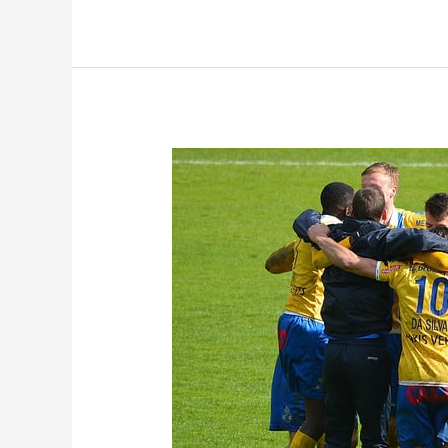
Rapide
in
Hulst