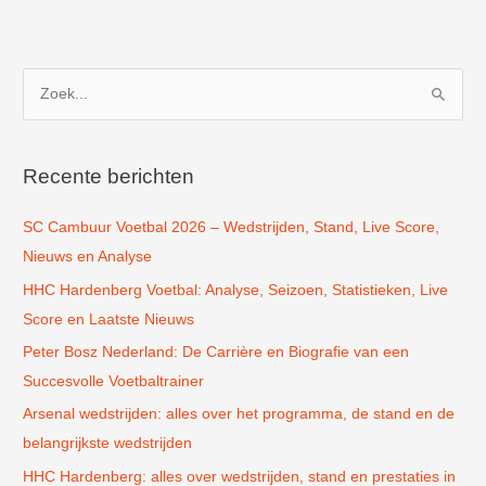
Z
o
e
k
Recente berichten
n
SC Cambuur Voetbal 2026 – Wedstrijden, Stand, Live Score,
a
Nieuws en Analyse
a
r
HHC Hardenberg Voetbal: Analyse, Seizoen, Statistieken, Live
:
Score en Laatste Nieuws
Peter Bosz Nederland: De Carrière en Biografie van een
Succesvolle Voetbaltrainer
Arsenal wedstrijden: alles over het programma, de stand en de
belangrijkste wedstrijden
HHC Hardenberg: alles over wedstrijden, stand en prestaties in