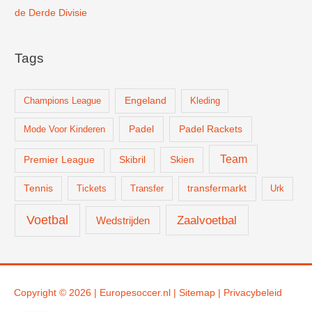
de Derde Divisie
Tags
Champions League
Engeland
Kleding
Padel
Padel Rackets
Mode Voor Kinderen
Team
Skien
Premier League
Skibril
Tennis
Tickets
Transfer
transfermarkt
Urk
Voetbal
Zaalvoetbal
Wedstrijden
Copyright © 2026 |
Europesoccer.nl
|
Sit
emap
|
Privacybeleid