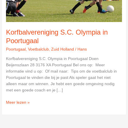
Korfbalvereniging S.C. Olympia in
Poortugaal
Poortugaal
,
Voetbalclub
,
Zuid Holland
/
Hans
Korfbalvereniging S.C. Olympia in Poortugaal Doen
Beijenszlaan 28 3176 XA Poortugaal Bel ons op: Meer
informatie vind u op: Of mail naar: Tips om de voetbalclub in
Poortugaal te vinden die bij je past Als speler gaat het niet
alleen maar om winnen. Je hebt een goede omgeving nodig
met een goede coach en je […]
Korfbalvereniging
Meer lezen »
S.C.
Olympia
in
Poortugaal