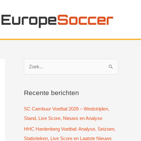
Z
o
e
k
Recente berichten
n
SC Cambuur Voetbal 2026 – Wedstrijden,
a
Stand, Live Score, Nieuws en Analyse
a
HHC Hardenberg Voetbal: Analyse, Seizoen,
r
Statistieken, Live Score en Laatste Nieuws
: