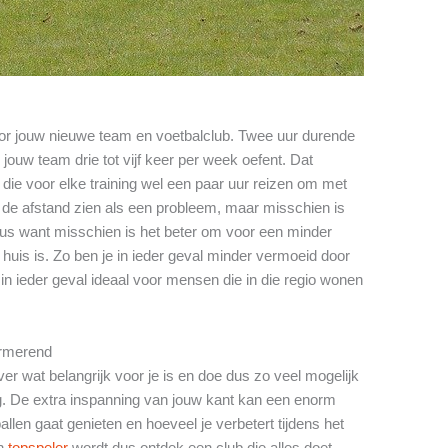
oor jouw nieuwe team en voetbalclub. Twee uur durende
 jouw team drie tot vijf keer per week oefent. Dat
die voor elke training wel een paar uur reizen om met
t de afstand zien als een probleem, maar misschien is
eus want misschien is het beter om voor een minder
 huis is. Zo ben je in ieder geval minder vermoeid door
n ieder geval ideaal voor mensen die in die regio wonen
urmerend
er wat belangrijk voor je is en doe dus zo veel mogelijk
. De extra inspanning van jouw kant kan een enorm
llen gaat genieten en hoeveel je verbetert tijdens het
en
topspeler
wordt dus ontdek een club die alles doet