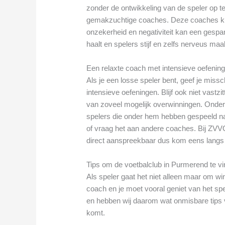
zonder de ontwikkeling van de speler op te 
gemakzuchtige coaches. Deze coaches ku
onzekerheid en negativiteit kan een gespan
haalt en spelers stijf en zelfs nerveus maa
Een relaxte coach met intensieve oefenin
Als je een losse speler bent, geef je mis
intensieve oefeningen. Blijf ook niet vast
van zoveel mogelijk overwinningen. Onder
spelers die onder hem hebben gespeeld na
of vraag het aan andere coaches. Bij ZVV
direct aanspreekbaar dus kom eens langs
Tips om de voetbalclub in Purmerend te vin
Als speler gaat het niet alleen maar om 
coach en je moet vooral geniet van het sp
en hebben wij daarom wat onmisbare tips ve
komt.