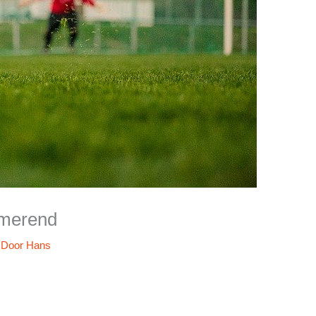
rmerend
 Door
Hans