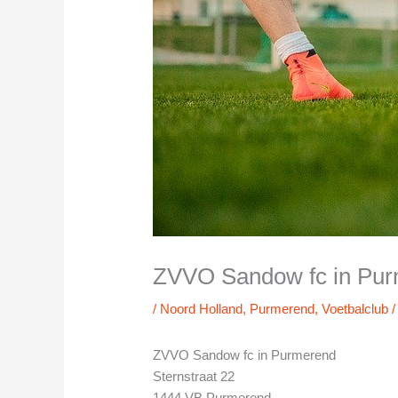
ZVVO Sandow fc in Pu
/
Noord Holland
,
Purmerend
,
Voetbalclub
/
ZVVO Sandow fc in Purmerend
Sternstraat 22
1444 VB Purmerend