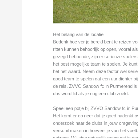
Het belang van de locatie
Bedenk hoe ver je bereid bent te reizen v
ritten kunnen behoorlijk oplopen, vooral als
gezegd hebbende, zijn er serieuze spelers 
het best mogelijke team te spelen. Je kun
het het waard. Neem deze factor wel seri
goed team te spelen dat een uur dichter bij
de reis. ZVVO Sandow fc in Purmerend is i
dus word lid als je nog een club zoekt.
Speel een potje bij ZVVO Sandow fc in P
Het komt er op neer dat je goed nadenkt ov
onderzoek naar de clubs in jouw omgeving
verschil maken in hoeveel je van het voetba
seizoen. Wij zien natuurlijk graag dat je e