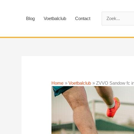
Ga
naar
Zoek
de
Blog
Voetbalclub
Contact
naar:
inhoud
Home
Voetbalclub
ZVVO Sandow fc i