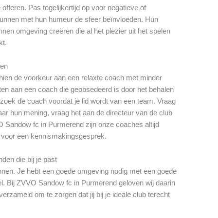
offeren. Pas tegelijkertijd op voor negatieve of
nnen met hun humeur de sfeer beïnvloeden. Hun
nen omgeving creëren die al het plezier uit het spelen
kt.
gen
schien de voorkeur aan een relaxte coach met minder
zitten aan een coach die geobsedeerd is door het behalen
zoek de coach voordat je lid wordt van een team. Vraag
ar hun mening, vraag het aan de directeur van de club
O Sandow fc in Purmerend zijn onze coaches altijd
 voor een kennismakingsgesprek.
den die bij je past
winnen. Je hebt een goede omgeving nodig met een goede
el. Bij ZVVO Sandow fc in Purmerend geloven wij daarin
rzameld om te zorgen dat jij bij je ideale club terecht