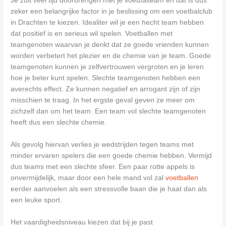
Je zult veel tijd doorbrengen met je voetbalteam en dat is dus
zeker een belangrijke factor in je beslissing om een voetbalclub
in Drachten te kiezen. Idealiter wil je een hecht team hebben
dat positief is en serieus wil spelen. Voetballen met
teamgenoten waarvan je denkt dat ze goede vrienden kunnen
worden verbetert het plezier en de chemie van je team. Goede
teamgenoten kunnen je zelfvertrouwen vergroten en je leren
hoe je beter kunt spelen. Slechte teamgenoten hebben een
averechts effect. Ze kunnen negatief en arrogant zijn of zijn
misschien te traag. In het ergste geval geven ze meer om
zichzelf dan om het team. Een team vol slechte teamgenoten
heeft dus een slechte chemie.
Als gevolg hiervan verlies je wedstrijden tegen teams met
minder ervaren spelers die een goede chemie hebben. Vermijd
dus teams met een slechte sfeer. Een paar rotte appels is
onvermijdelijk, maar door een hele mand vol zal
voetballen
eerder aanvoelen als een stressvolle baan die je haat dan als
een leuke sport.
Het vaardigheidsniveau kiezen dat bij je past