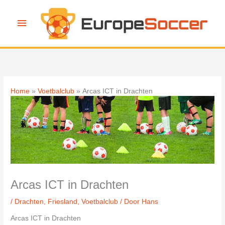
Ga
naar
Hoofdmenu
de
inhoud
Home
Voetbalclub
Arcas ICT in Drachten
Arcas ICT in Drachten
/
Drachten
,
Friesland
,
Voetbalclub
/ Door
Hans
Arcas ICT in Drachten