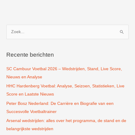
Z
o
e
k
Recente berichten
n
SC Cambuur Voetbal 2026 – Wedstrijden, Stand, Live Score,
a
Nieuws en Analyse
a
r
HHC Hardenberg Voetbal: Analyse, Seizoen, Statistieken, Live
:
Score en Laatste Nieuws
Peter Bosz Nederland: De Carrière en Biografie van een
Succesvolle Voetbaltrainer
Arsenal wedstrijden: alles over het programma, de stand en de
belangrijkste wedstrijden