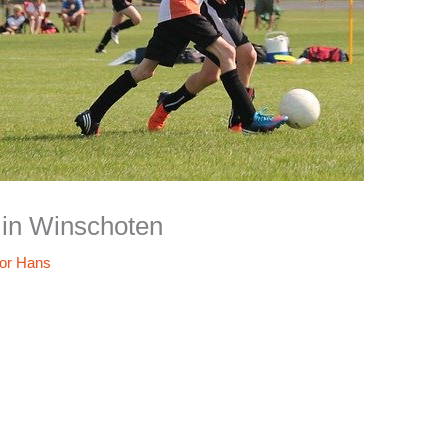
 in Winschoten
oor
Hans