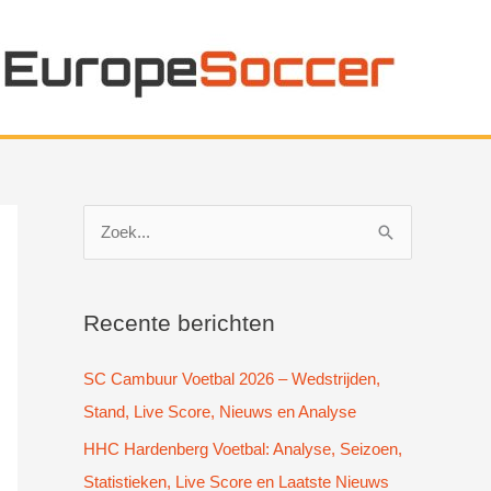
Z
o
e
k
Recente berichten
n
SC Cambuur Voetbal 2026 – Wedstrijden,
a
Stand, Live Score, Nieuws en Analyse
a
HHC Hardenberg Voetbal: Analyse, Seizoen,
r
Statistieken, Live Score en Laatste Nieuws
: