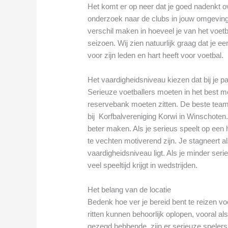
Het komt er op neer dat je goed nadenkt ov
onderzoek naar de clubs in jouw omgeving
verschil maken in hoeveel je van het voetba
seizoen. Wij zien natuurlijk graag dat je e
voor zijn leden en hart heeft voor voetbal.
Het vaardigheidsniveau kiezen dat bij je p
Serieuze voetballers moeten in het best mo
reservebank moeten zitten. De beste tea
bij Korfbalvereniging Korwi in Winschoten
beter maken. Als je serieus speelt op een 
te vechten motiverend zijn. Je stagneert al
vaardigheidsniveau ligt. Als je minder seri
veel speeltijd krijgt in wedstrijden.
Het belang van de locatie
Bedenk hoe ver je bereid bent te reizen v
ritten kunnen behoorlijk oplopen, vooral als
gezegd hebbende, zijn er serieuze spelers 