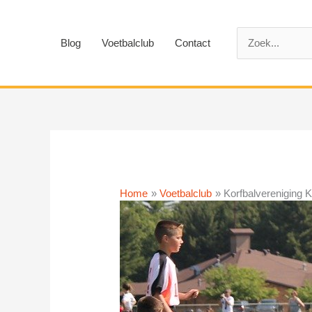
Ga
naar
Zoek
de
Blog
Voetbalclub
Contact
naar:
inhoud
Home
Voetbalclub
Korfbalvereniging 