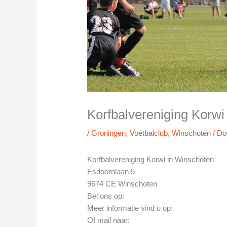
Korfbalvereniging Korwi
/
Groningen
,
Voetbalclub
,
Winschoten
/ D
Korfbalvereniging Korwi in Winschoten
Esdoornlaan 5
9674 CE Winschoten
Bel ons op:
Meer informatie vind u op:
Of mail naar: