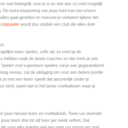
er wat belangrijk voor je is en doe dus zo veel mogelijk
. De extra inspanning van jouw kant kan een enorm
llen gaat genieten en hoeveel je verbetert tijdens het
en
topspeler
wordt dus ontdek een club die alles doet
ast
gelijke team spelen, zelfs als ze veel op de
ms hebben vaak de beste coaches en dat merk je ook
. Spelen met superieure spelers zal je ook gegarandeerd
hoog niveau, zal de uitdaging om voor een betere positie
s je met een team speelt dat aanzienlijk onder je
eus bent, speel dan in het beste voetbalteam waar je
oor jouw nieuwe team en voetbalclub. Twee uur durende
 jouw team drie tot vijf keer per week oefent. Dat
die voor elke training wel een paar uur reizen om met