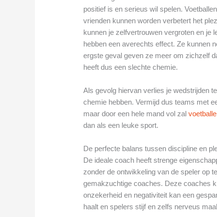
positief is en serieus wil spelen. Voetbal
vrienden kunnen worden verbetert het ple
kunnen je zelfvertrouwen vergroten en je 
hebben een averechts effect. Ze kunnen nega
ergste geval geven ze meer om zichzelf 
heeft dus een slechte chemie.
Als gevolg hiervan verlies je wedstrijden
chemie hebben. Vermijd dus teams met een 
maar door een hele mand vol zal
voetball
dan als een leuke sport.
De perfecte balans tussen discipline en pl
De ideale coach heeft strenge eigenschap
zonder de ontwikkeling van de speler op te 
gemakzuchtige coaches. Deze coaches ku
onzekerheid en negativiteit kan een gespan
haalt en spelers stijf en zelfs nerveus maa