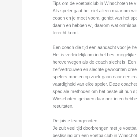
Tips om de voetbalclub in Winschoten te vin
Als speler gaat het niet alleen maar om 
coach en je moet vooral geniet van het spe
daarin en hebben wij daarom wat onmisbare 
terecht komt.
Een coach die tijd een aandacht voor je he
Het is verleidelijk om in het best mogelijk
heroverwegen als de coach slecht is. Een sl
zelfvertrouwen en slechte gewoonten creër
spelers moeten op zoek gaan naar een coa
vaardigheid van elke speler. Deze coache
speciale methoden om het beste uit hun spe
Winschoten geloven daar ook in en hebben 
resultaten.
De juiste teamgenoten
Je zult veel tijd doorbrengen met je voetba
beslissing om een voetbalclub in Winschote