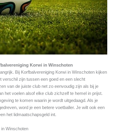
fbalvereniging Korwi in Winschoten
langrijk. Bij Korfbalvereniging Korwi in Winschoten kijken
 verschil zijn tussen een goed en een slecht
 van de juiste club net zo eenvoudig zijn als bij je
 het voelen alsof elke club zichzelf te hemel in prijst.
mgeving te komen waarin je wordt uitgedaagd. Als je
gedreven, word je een betere voetballer. Je wilt ook een
leen het lidmaatschapsgeld int.
i in Winschoten