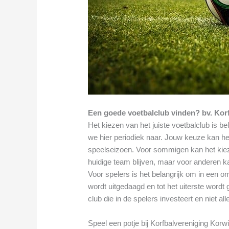
Een goede voetbalclub vinden? bv. Kor
Het kiezen van het juiste voetbalclub is be
we hier periodiek naar. Jouw keuze kan het
speelseizoen. Voor sommigen kan het kiezen
huidige team blijven, maar voor anderen kan
Voor spelers is het belangrijk om in een o
wordt uitgedaagd en tot het uiterste wordt 
club die in de spelers investeert en niet al
Speel een potje bij Korfbalvereniging Korw