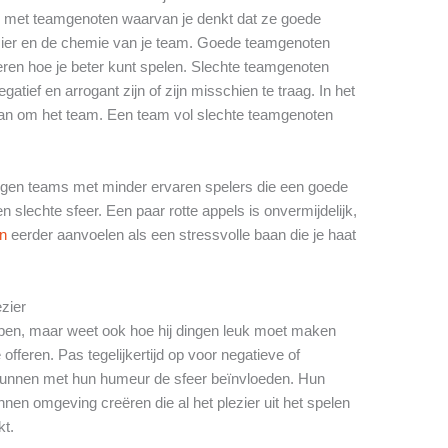
len met teamgenoten waarvan je denkt dat ze goede
zier en de chemie van je team. Goede teamgenoten
leren hoe je beter kunt spelen. Slechte teamgenoten
tief en arrogant zijn of zijn misschien te traag. In het
dan om het team. Een team vol slechte teamgenoten
 tegen teams met minder ervaren spelers die een goede
slechte sfeer. Een paar rotte appels is onvermijdelijk,
en
eerder aanvoelen als een stressvolle baan die je haat
ezier
pen, maar weet ook hoe hij dingen leuk moet maken
offeren. Pas tegelijkertijd op voor negatieve of
nnen met hun humeur de sfeer beïnvloeden. Hun
nen omgeving creëren die al het plezier uit het spelen
kt.