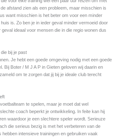
die voor elke training wel een paar uur reizen om met
t de afstand zien als een probleem, maar misschien is
eus want misschien is het beter om voor een minder
 huis is. Zo ben je in ieder geval minder vermoeid door
der geval ideaal voor mensen die in die regio wonen dus
ie bij je past
winnen. Je hebt een goede omgeving nodig met een goede
. Bij Boter / M J A P in Gieten geloven wij daarin en
meld om te zorgen dat jij bij je ideale club terecht
eft
e voetbalteam te spelen, maar je moet dat wel
echte coach beperkt je ontwikkeling. In feite kan hij
en waardoor je een slechtere speler wordt. Serieuze
ch die serieus bezig is met het verbeteren van de
s hebben intensieve trainingen en gebruiken vaak