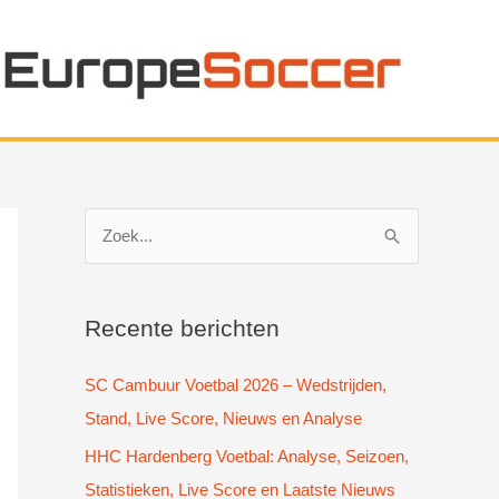
Z
o
e
k
Recente berichten
n
SC Cambuur Voetbal 2026 – Wedstrijden,
a
Stand, Live Score, Nieuws en Analyse
a
HHC Hardenberg Voetbal: Analyse, Seizoen,
r
Statistieken, Live Score en Laatste Nieuws
: