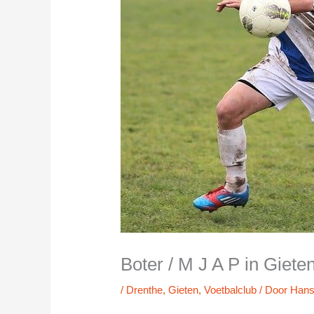
Boter / M J A P in Giete
/
Drenthe
,
Gieten
,
Voetbalclub
/ Door
Han