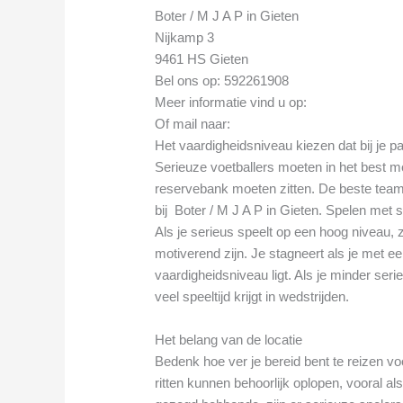
Boter / M J A P in Gieten
Nijkamp 3
9461 HS Gieten
Bel ons op: 592261908
Meer informatie vind u op:
Of mail naar:
Het vaardigheidsniveau kiezen dat bij je p
Serieuze voetballers moeten in het best mo
reservebank moeten zitten. De beste tea
bij Boter / M J A P in Gieten. Spelen met
Als je serieus speelt op een hoog niveau, 
motiverend zijn. Je stagneert als je met ee
vaardigheidsniveau ligt. Als je minder seri
veel speeltijd krijgt in wedstrijden.
Het belang van de locatie
Bedenk hoe ver je bereid bent te reizen v
ritten kunnen behoorlijk oplopen, vooral als