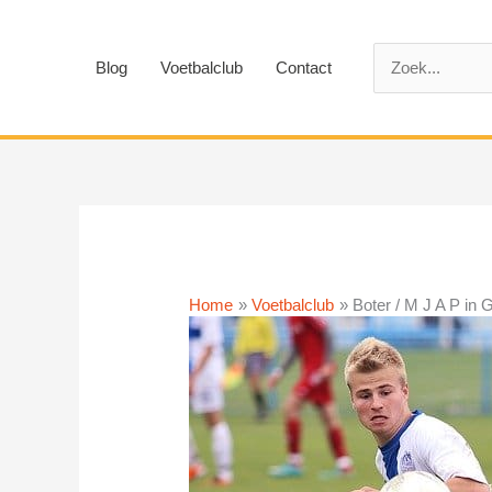
Ga
naar
Zoek
de
Blog
Voetbalclub
Contact
naar:
inhoud
Home
Voetbalclub
Boter / M J A P in 