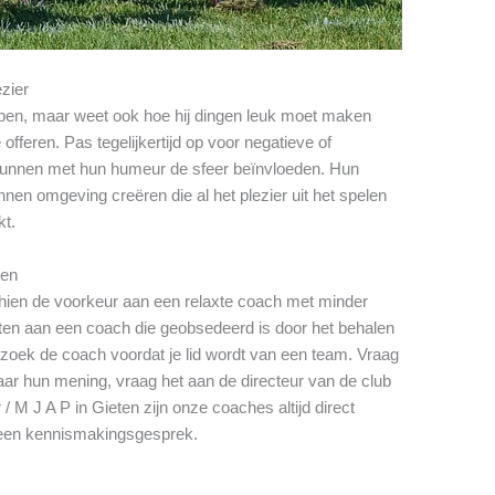
ezier
pen, maar weet ook hoe hij dingen leuk moet maken
offeren. Pas tegelijkertijd op voor negatieve of
nnen met hun humeur de sfeer beïnvloeden. Hun
nen omgeving creëren die al het plezier uit het spelen
kt.
gen
schien de voorkeur aan een relaxte coach met minder
zitten aan een coach die geobsedeerd is door het behalen
zoek de coach voordat je lid wordt van een team. Vraag
ar hun mening, vraag het aan de directeur van de club
/ M J A P in Gieten zijn onze coaches altijd direct
een kennismakingsgesprek.