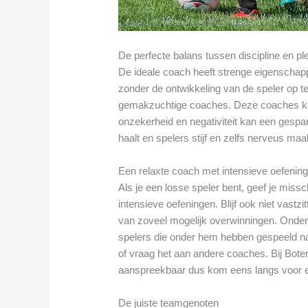
De perfecte balans tussen discipline en pl
De ideale coach heeft strenge eigenschap
zonder de ontwikkeling van de speler op te 
gemakzuchtige coaches. Deze coaches ku
onzekerheid en negativiteit kan een gespan
haalt en spelers stijf en zelfs nerveus maa
Een relaxte coach met intensieve oefenin
Als je een losse speler bent, geef je mis
intensieve oefeningen. Blijf ook niet vast
van zoveel mogelijk overwinningen. Onder
spelers die onder hem hebben gespeeld na
of vraag het aan andere coaches. Bij Boter 
aanspreekbaar dus kom eens langs voor 
De juiste teamgenoten