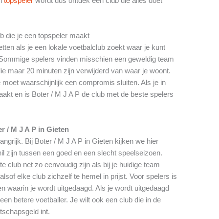
en
topspeler
wordt dus ontdek een club die alles doet
ub die je een topspeler maakt
tten als je een lokale voetbalclub zoekt waar je kunt
s. Sommige spelers vinden misschien een geweldig team
e maar 20 minuten zijn verwijderd van waar je woont.
 moet waarschijnlijk een compromis sluiten. Als je in
akt en is Boter / M J A P de club met de beste spelers
 / M J A P in Gieten
angrijk. Bij Boter / M J A P in Gieten kijken we hier
il zijn tussen een goed en een slecht speelseizoen.
 club net zo eenvoudig zijn als bij je huidige team
sof elke club zichzelf te hemel in prijst. Voor spelers is
n waarin je wordt uitgedaagd. Als je wordt uitgedaagd
een betere voetballer. Je wilt ook een club die in de
atschapsgeld int.