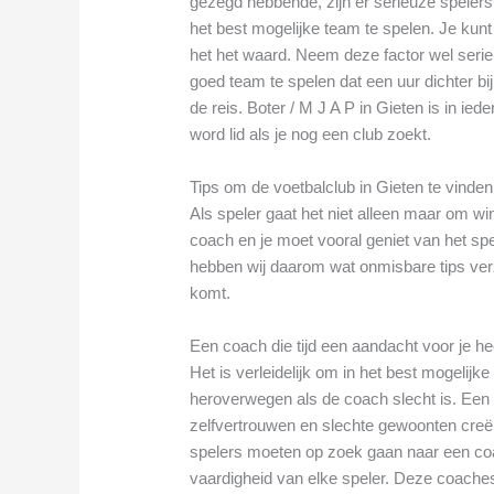
gezegd hebbende, zijn er serieuze spelers 
het best mogelijke team te spelen. Je kun
het het waard. Neem deze factor wel seri
goed team te spelen dat een uur dichter bij
de reis. Boter / M J A P in Gieten is in ie
word lid als je nog een club zoekt.
Tips om de voetbalclub in Gieten te vinden d
Als speler gaat het niet alleen maar om 
coach en je moet vooral geniet van het spel
hebben wij daarom wat onmisbare tips verza
komt.
Een coach die tijd een aandacht voor je he
Het is verleidelijk om in het best mogelijk
heroverwegen als de coach slecht is. Een sl
zelfvertrouwen en slechte gewoonten creër
spelers moeten op zoek gaan naar een coa
vaardigheid van elke speler. Deze coache