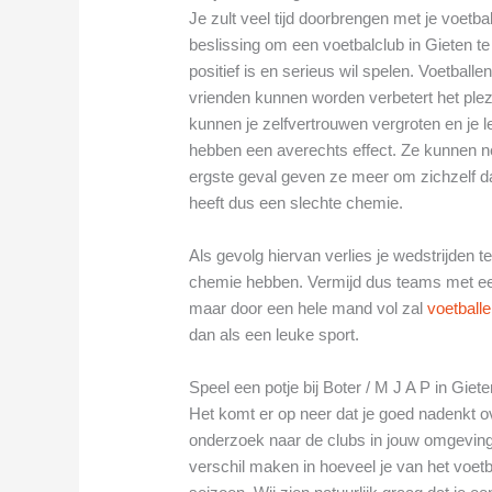
Je zult veel tijd doorbrengen met je voetba
beslissing om een voetbalclub in Gieten te
positief is en serieus wil spelen. Voetbal
vrienden kunnen worden verbetert het ple
kunnen je zelfvertrouwen vergroten en je 
hebben een averechts effect. Ze kunnen nega
ergste geval geven ze meer om zichzelf 
heeft dus een slechte chemie.
Als gevolg hiervan verlies je wedstrijden
chemie hebben. Vermijd dus teams met een 
maar door een hele mand vol zal
voetball
dan als een leuke sport.
Speel een potje bij Boter / M J A P in Giete
Het komt er op neer dat je goed nadenkt ov
onderzoek naar de clubs in jouw omgeving
verschil maken in hoeveel je van het voetba