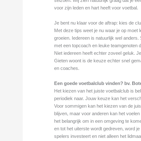
seizoen. Wij zien natuurlijk graag dat je e
voor zijn leden en hart heeft voor voetbal.
Je bent nu klaar voor de aftrap: kies de cl
Met deze tips weet je nu waar je op moet le
groeien. Iedereen is natuurlijk wel ander
met een topcoach en leuke teamgenoten di
Niet iedereen heeft echter zoveel geluk. Je
Gieten woont is de keuze echter snel gema
en coaches.
Een goede voetbalclub vinden? bv. Boter
Het kiezen van het juiste voetbalclub is bel
periodiek naar. Jouw keuze kan het versch
Voor sommigen kan het kiezen van de juiste
blijven, maar voor anderen kan het voelen al
het belangrijk om in een omgeving te kome
en tot het uiterste wordt gedreven, word je 
spelers investeert en niet alleen het lidma