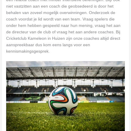
niet vastzitten aan een coach die geobsedeerd is door het
behalen van zoveel mogelijk overwinningen. Onderzoek de
coach voordat je lid wordt van een team. Vraag spelers die
onder hem hebben gespeeld naar hun mening, vraag het aan
de directeur van de club of vraag het aan andere coaches. Bij
Cricketclub Kameleon in Huizen zijn onze coaches altijd direct
aanspreekbaar dus kom eens langs voor een
kennismakingsgesprek.