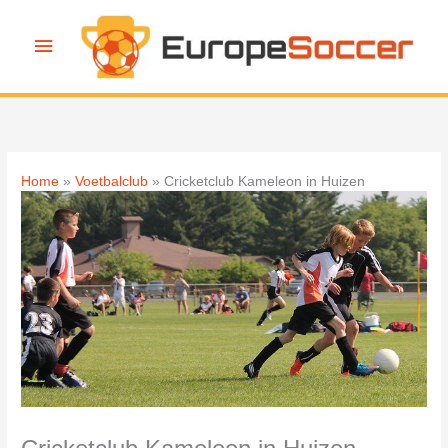
Ga
naar
Hoofdmenu
de
inhoud
Home
Voetbalclub
Cricketclub Kameleon in Huizen