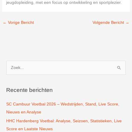
jeugdopleiding, met een focus op ontwikkeling en sportplezier.
←
Vorige Bericht
Volgende Bericht
→
Z
o
e
k
Recente berichten
n
SC Cambuur Voetbal 2026 – Wedstrijden, Stand, Live Score,
a
Nieuws en Analyse
a
r
HHC Hardenberg Voetbal: Analyse, Seizoen, Statistieken, Live
:
Score en Laatste Nieuws