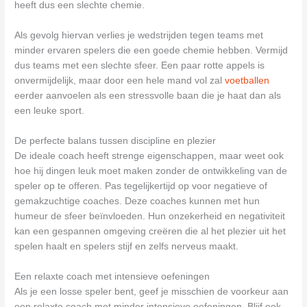
heeft dus een slechte chemie.
Als gevolg hiervan verlies je wedstrijden tegen teams met
minder ervaren spelers die een goede chemie hebben. Vermijd
dus teams met een slechte sfeer. Een paar rotte appels is
onvermijdelijk, maar door een hele mand vol zal
voetballen
eerder aanvoelen als een stressvolle baan die je haat dan als
een leuke sport.
De perfecte balans tussen discipline en plezier
De ideale coach heeft strenge eigenschappen, maar weet ook
hoe hij dingen leuk moet maken zonder de ontwikkeling van de
speler op te offeren. Pas tegelijkertijd op voor negatieve of
gemakzuchtige coaches. Deze coaches kunnen met hun
humeur de sfeer beïnvloeden. Hun onzekerheid en negativiteit
kan een gespannen omgeving creëren die al het plezier uit het
spelen haalt en spelers stijf en zelfs nerveus maakt.
Een relaxte coach met intensieve oefeningen
Als je een losse speler bent, geef je misschien de voorkeur aan
een relaxte coach met minder intensieve oefeningen. Blijf ook