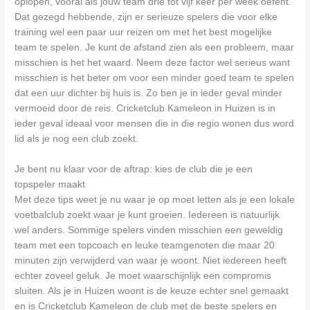
oplopen, vooral als jouw team drie tot vijf keer per week oefent.
Dat gezegd hebbende, zijn er serieuze spelers die voor elke
training wel een paar uur reizen om met het best mogelijke
team te spelen. Je kunt de afstand zien als een probleem, maar
misschien is het het waard. Neem deze factor wel serieus want
misschien is het beter om voor een minder goed team te spelen
dat een uur dichter bij huis is. Zo ben je in ieder geval minder
vermoeid door de reis. Cricketclub Kameleon in Huizen is in
ieder geval ideaal voor mensen die in die regio wonen dus word
lid als je nog een club zoekt.
Je bent nu klaar voor de aftrap: kies de club die je een
topspeler maakt
Met deze tips weet je nu waar je op moet letten als je een lokale
voetbalclub zoekt waar je kunt groeien. Iedereen is natuurlijk
wel anders. Sommige spelers vinden misschien een geweldig
team met een topcoach en leuke teamgenoten die maar 20
minuten zijn verwijderd van waar je woont. Niet iedereen heeft
echter zoveel geluk. Je moet waarschijnlijk een compromis
sluiten. Als je in Huizen woont is de keuze echter snel gemaakt
en is Cricketclub Kameleon de club met de beste spelers en