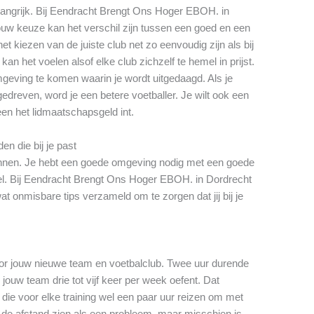
elangrijk. Bij Eendracht Brengt Ons Hoger EBOH. in
Jouw keuze kan het verschil zijn tussen een goed en een
 kiezen van de juiste club net zo eenvoudig zijn als bij
an het voelen alsof elke club zichzelf te hemel in prijst.
mgeving te komen waarin je wordt uitgedaagd. Als je
gedreven, word je een betere voetballer. Je wilt ook een
leen het lidmaatschapsgeld int.
en die bij je past
winnen. Je hebt een goede omgeving nodig met een goede
pel. Bij Eendracht Brengt Ons Hoger EBOH. in Dordrecht
t onmisbare tips verzameld om te zorgen dat jij bij je
oor jouw nieuwe team en voetbalclub. Twee uur durende
 jouw team drie tot vijf keer per week oefent. Dat
die voor elke training wel een paar uur reizen om met
t de afstand zien als een probleem, maar misschien is