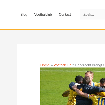
Ga
naar
Zoek
de
Blog
Voetbalclub
Contact
naar:
inhoud
Home
Voetbalclub
Eendracht Brengt 