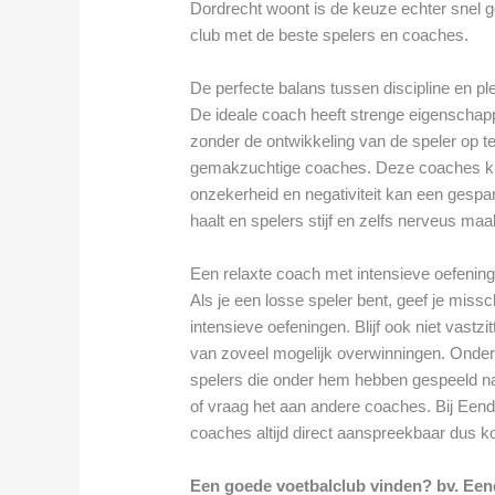
Dordrecht woont is de keuze echter snel
club met de beste spelers en coaches.
De perfecte balans tussen discipline en pl
De ideale coach heeft strenge eigenschap
zonder de ontwikkeling van de speler op te 
gemakzuchtige coaches. Deze coaches ku
onzekerheid en negativiteit kan een gespan
haalt en spelers stijf en zelfs nerveus maa
Een relaxte coach met intensieve oefenin
Als je een losse speler bent, geef je mis
intensieve oefeningen. Blijf ook niet vast
van zoveel mogelijk overwinningen. Onder
spelers die onder hem hebben gespeeld na
of vraag het aan andere coaches. Bij Een
coaches altijd direct aanspreekbaar dus
Een goede voetbalclub vinden? bv. Ee