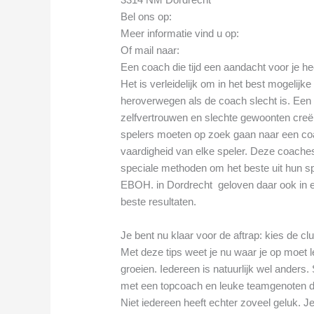
Bel ons op:
Meer informatie vind u op:
Of mail naar:
Een coach die tijd een aandacht voor je he
Het is verleidelijk om in het best mogelijk
heroverwegen als de coach slecht is. Een sl
zelfvertrouwen en slechte gewoonten creër
spelers moeten op zoek gaan naar een coa
vaardigheid van elke speler. Deze coache
speciale methoden om het beste uit hun sp
EBOH. in Dordrecht geloven daar ook in e
beste resultaten.
Je bent nu klaar voor de aftrap: kies de cl
Met deze tips weet je nu waar je op moet le
groeien. Iedereen is natuurlijk wel ander
met een topcoach en leuke teamgenoten di
Niet iedereen heeft echter zoveel geluk. Je