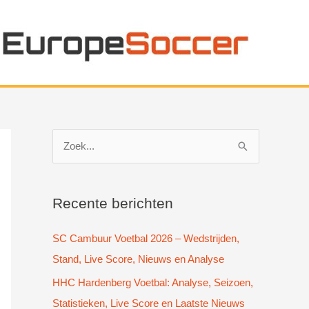
Z
o
e
k
Recente berichten
n
SC Cambuur Voetbal 2026 – Wedstrijden,
a
Stand, Live Score, Nieuws en Analyse
a
HHC Hardenberg Voetbal: Analyse, Seizoen,
r
Statistieken, Live Score en Laatste Nieuws
: