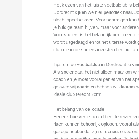
Het kiezen van het juiste voetbalclub is b
Dordrecht kijken we hier periodiek naar. 
slecht speelseizoen. Voor sommigen kan het
je huidige team blijven, maar voor anderen k
Voor spelers is het belangrijk om in een o
wordt uitgedaagd en tot het uiterste wordt 
club die in de spelers investeert en niet al
Tips om de voetbalclub in Dordrecht te vind
Als speler gaat het niet alleen maar om 
coach en je moet vooral geniet van het s
geloven wij daarin en hebben wij daarom wa
ideale club terecht komt.
Het belang van de locatie
Bedenk hoe ver je bereid bent te reizen v
ritten kunnen behoorlijk oplopen, vooral als
gezegd hebbende, zijn er serieuze spelers 
het best mogelijke team te spelen. Je kun