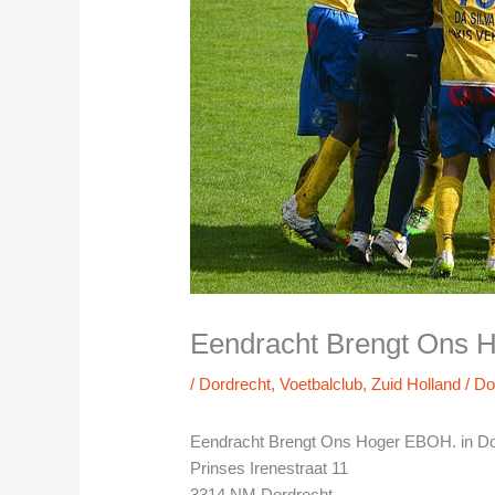
Eendracht Brengt Ons H
/
Dordrecht
,
Voetbalclub
,
Zuid Holland
/ D
Eendracht Brengt Ons Hoger EBOH. in Do
Prinses Irenestraat 11
3314 NM Dordrecht