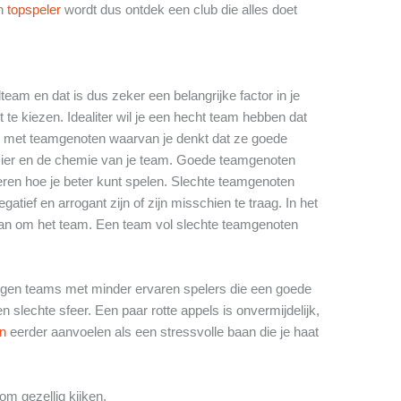
en
topspeler
wordt dus ontdek een club die alles doet
lteam en dat is dus zeker een belangrijke factor in je
 te kiezen. Idealiter wil je een hecht team hebben dat
len met teamgenoten waarvan je denkt dat ze goede
zier en de chemie van je team. Goede teamgenoten
leren hoe je beter kunt spelen. Slechte teamgenoten
tief en arrogant zijn of zijn misschien te traag. In het
dan om het team. Een team vol slechte teamgenoten
 tegen teams met minder ervaren spelers die een goede
slechte sfeer. Een paar rotte appels is onvermijdelijk,
en
eerder aanvoelen als een stressvolle baan die je haat
om gezellig kijken.