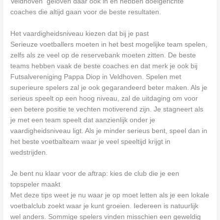
Veldhoven geloven daar ook in en hebben doelgerichte
coaches die altijd gaan voor de beste resultaten.
Het vaardigheidsniveau kiezen dat bij je past
Serieuze voetballers moeten in het best mogelijke team spelen,
zelfs als ze veel op de reservebank moeten zitten. De beste
teams hebben vaak de beste coaches en dat merk je ook bij
Futsalvereniging Pappa Diop in Veldhoven. Spelen met
superieure spelers zal je ook gegarandeerd beter maken. Als je
serieus speelt op een hoog niveau, zal de uitdaging om voor
een betere positie te vechten motiverend zijn. Je stagneert als
je met een team speelt dat aanzienlijk onder je
vaardigheidsniveau ligt. Als je minder serieus bent, speel dan in
het beste voetbalteam waar je veel speeltijd krijgt in
wedstrijden.
Je bent nu klaar voor de aftrap: kies de club die je een
topspeler maakt
Met deze tips weet je nu waar je op moet letten als je een lokale
voetbalclub zoekt waar je kunt groeien. Iedereen is natuurlijk
wel anders. Sommige spelers vinden misschien een geweldig