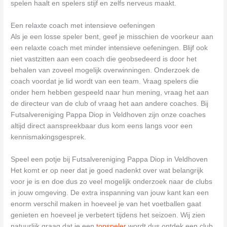
spelen haalt en spelers stijf en zelfs nerveus maakt.
Een relaxte coach met intensieve oefeningen
Als je een losse speler bent, geef je misschien de voorkeur aan
een relaxte coach met minder intensieve oefeningen. Blijf ook
niet vastzitten aan een coach die geobsedeerd is door het
behalen van zoveel mogelijk overwinningen. Onderzoek de
coach voordat je lid wordt van een team. Vraag spelers die
onder hem hebben gespeeld naar hun mening, vraag het aan
de directeur van de club of vraag het aan andere coaches. Bij
Futsalvereniging Pappa Diop in Veldhoven zijn onze coaches
altijd direct aanspreekbaar dus kom eens langs voor een
kennismakingsgesprek.
Speel een potje bij Futsalvereniging Pappa Diop in Veldhoven
Het komt er op neer dat je goed nadenkt over wat belangrijk
voor je is en doe dus zo veel mogelijk onderzoek naar de clubs
in jouw omgeving. De extra inspanning van jouw kant kan een
enorm verschil maken in hoeveel je van het voetballen gaat
genieten en hoeveel je verbetert tijdens het seizoen. Wij zien
natuurlijk graag dat je een
topspeler
wordt dus ontdek een club