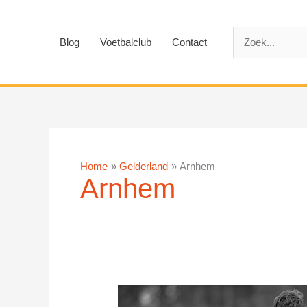
Ga
naar
Zoek
de
Blog
Voetbalclub
Contact
naar:
inhoud
Home
Gelderland
Arnhem
Arnhem