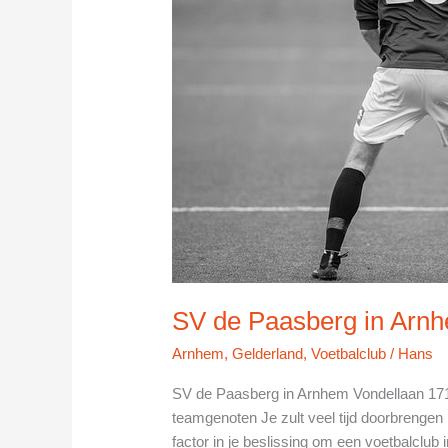
SV de Paasberg in Arn
Arnhem
,
Gelderland
,
Voetbalclub
/
Hans
SV de Paasberg in Arnhem Vondellaan 17
teamgenoten Je zult veel tijd doorbrengen 
factor in je beslissing om een voetbalclub 