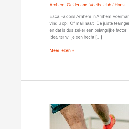
Arnhem
,
Gelderland
,
Voetbalclub
/
Hans
Esca Falcons Arnhem in Arnhem Voermans
vind u op: Of mail naar: De juiste teamgen
en dat is dus zeker een belangrijke factor 
Idealiter wil je een hecht […]
Esca
Meer lezen »
Falcons
Arnhem
in
Arnhem