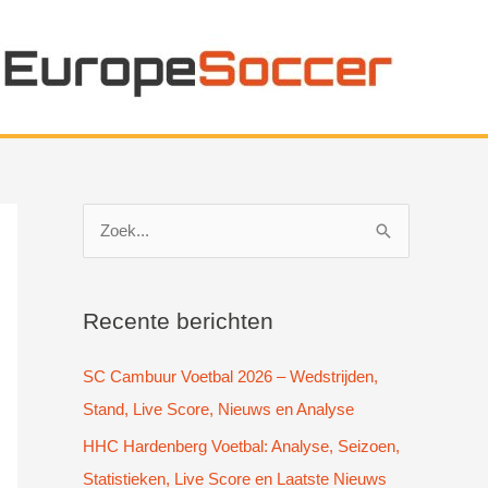
Z
o
e
k
Recente berichten
n
SC Cambuur Voetbal 2026 – Wedstrijden,
a
Stand, Live Score, Nieuws en Analyse
a
HHC Hardenberg Voetbal: Analyse, Seizoen,
r
Statistieken, Live Score en Laatste Nieuws
: