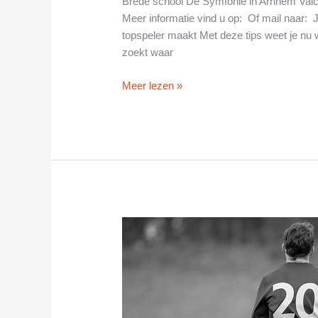
Brede school De Symfonie in Arnhem Val
Meer informatie vind u op: Of mail naar: Je
topspeler maakt Met deze tips weet je nu w
zoekt waar
Brede
Meer lezen »
school
De
Symfonie
in
Arnhem