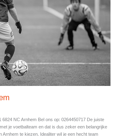
hem
1 6824 NC Arnhem Bel ons op: 0264450717 De juiste
met je voetbalteam en dat is dus zeker een belangrijke
in Arnhem te kiezen. Idealiter wil je een hecht team