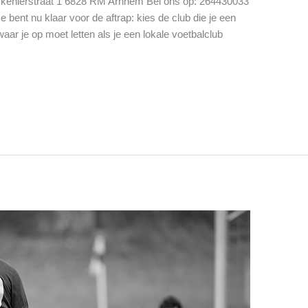
ckenierstraat 1 6828 RM Arnhem Bel ons op: 264430033
 bent nu klaar voor de aftrap: kies de club die je een
aar je op moet letten als je een lokale voetbalclub