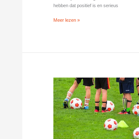
hebben dat positief is en serieus
SV
Meer lezen »
de
Paasberg
in
Arnhem