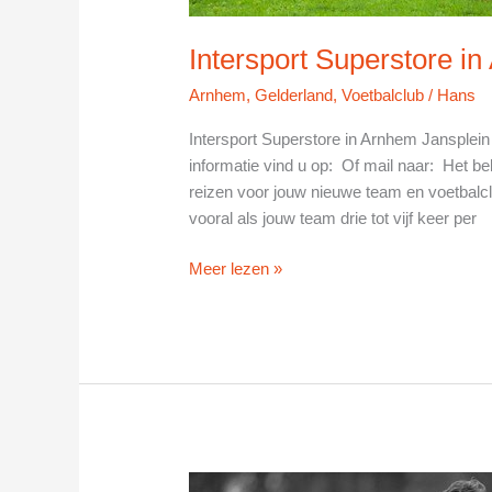
Intersport Superstore i
Arnhem
,
Gelderland
,
Voetbalclub
/
Hans
Intersport Superstore in Arnhem Jansple
informatie vind u op: Of mail naar: Het be
reizen voor jouw nieuwe team en voetbalcl
vooral als jouw team drie tot vijf keer per
Intersport
Meer lezen »
Superstore
in
Arnhem