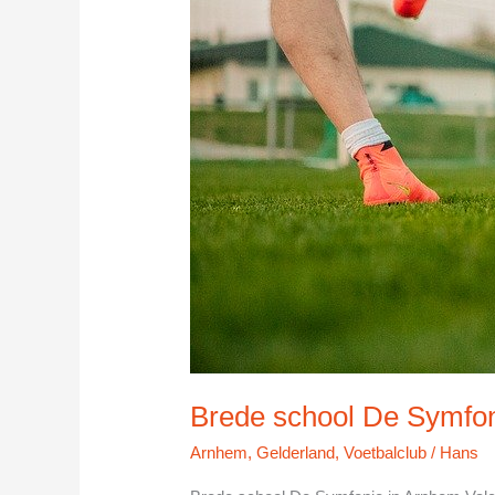
Brede school De Symfon
Arnhem
,
Gelderland
,
Voetbalclub
/
Hans