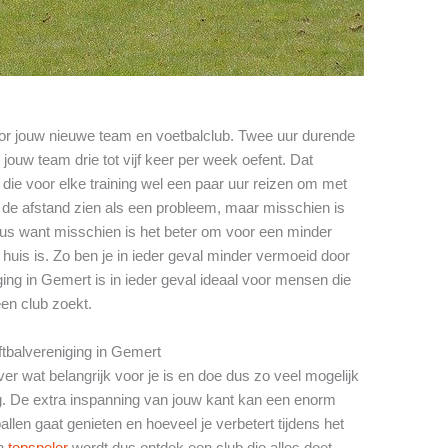
oor jouw nieuwe team en voetbalclub. Twee uur durende
 jouw team drie tot vijf keer per week oefent. Dat
die voor elke training wel een paar uur reizen om met
t de afstand zien als een probleem, maar misschien is
eus want misschien is het beter om voor een minder
 huis is. Zo ben je in ieder geval minder vermoeid door
ing in Gemert is in ieder geval ideaal voor mensen die
een club zoekt.
tbalvereniging in Gemert
er wat belangrijk voor je is en doe dus zo veel mogelijk
. De extra inspanning van jouw kant kan een enorm
llen gaat genieten en hoeveel je verbetert tijdens het
en
topspeler
wordt dus ontdek een club die alles doet