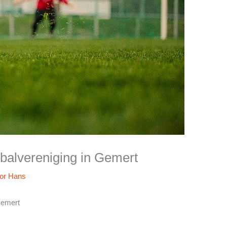
balvereniging in Gemert
oor
Hans
Gemert