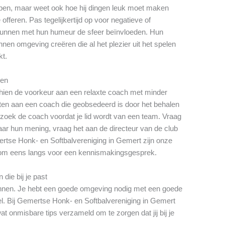
pen, maar weet ook hoe hij dingen leuk moet maken
offeren. Pas tegelijkertijd op voor negatieve of
nnen met hun humeur de sfeer beïnvloeden. Hun
nen omgeving creëren die al het plezier uit het spelen
kt.
gen
schien de voorkeur aan een relaxte coach met minder
zitten aan een coach die geobsedeerd is door het behalen
zoek de coach voordat je lid wordt van een team. Vraag
ar hun mening, vraag het aan de directeur van de club
rtse Honk- en Softbalvereniging in Gemert zijn onze
 kom eens langs voor een kennismakingsgesprek.
die bij je past
winnen. Je hebt een goede omgeving nodig met een goede
el. Bij Gemertse Honk- en Softbalvereniging in Gemert
t onmisbare tips verzameld om te zorgen dat jij bij je