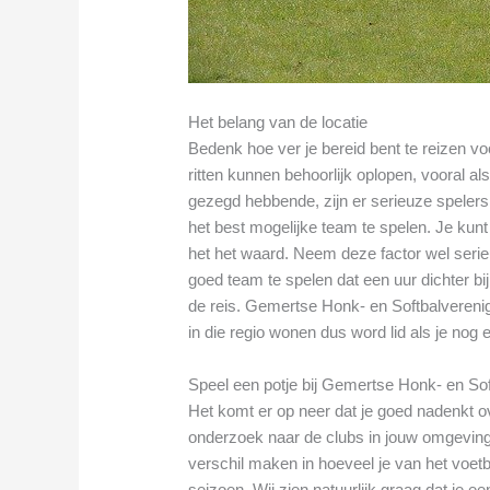
Het belang van de locatie
Bedenk hoe ver je bereid bent te reizen v
ritten kunnen behoorlijk oplopen, vooral als
gezegd hebbende, zijn er serieuze spelers 
het best mogelijke team te spelen. Je kun
het het waard. Neem deze factor wel seri
goed team te spelen dat een uur dichter bij
de reis. Gemertse Honk- en Softbalverenig
in die regio wonen dus word lid als je nog 
Speel een potje bij Gemertse Honk- en Sof
Het komt er op neer dat je goed nadenkt ov
onderzoek naar de clubs in jouw omgeving
verschil maken in hoeveel je van het voetba
seizoen. Wij zien natuurlijk graag dat je e