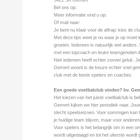
Bel ons op:
Meer informatie vind u op:
Of mail naar:
Je bent nu klaar voor de aftrap: kies de cl
Met deze tips weet je nu waar je op moet le
groeien. Iedereen is natuurlijk wel ander
met een topcoach en leuke teamgenoten di
Niet iedereen heeft echter zoveel geluk. Je
Gemert woont is de keuze echter snel ge
club met de beste spelers en coaches.
Een goede voetbalclub vinden? bv. Gem
Het kiezen van het juiste voetbalclub is be
Gemert kijken we hier periodiek naar. Jou
slecht speelseizoen. Voor sommigen kan het
je huidige team blijven, maar voor anderen k
Voor spelers is het belangrijk om in een o
wordt uitgedaagd en tot het uiterste wordt 