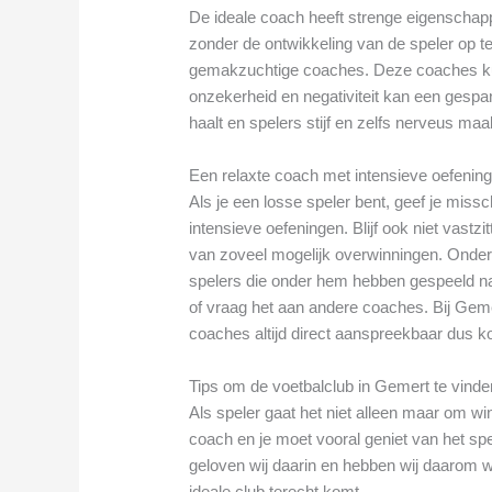
De ideale coach heeft strenge eigenschap
zonder de ontwikkeling van de speler op te 
gemakzuchtige coaches. Deze coaches ku
onzekerheid en negativiteit kan een gespan
haalt en spelers stijf en zelfs nerveus maa
Een relaxte coach met intensieve oefenin
Als je een losse speler bent, geef je mis
intensieve oefeningen. Blijf ook niet vast
van zoveel mogelijk overwinningen. Onder
spelers die onder hem hebben gespeeld na
of vraag het aan andere coaches. Bij Geme
coaches altijd direct aanspreekbaar dus
Tips om de voetbalclub in Gemert te vinden 
Als speler gaat het niet alleen maar om 
coach en je moet vooral geniet van het sp
geloven wij daarin en hebben wij daarom wa
ideale club terecht komt.