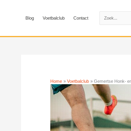
Ga
naar
Zoek
de
Blog
Voetbalclub
Contact
naar:
inhoud
Home
Voetbalclub
Gemertse Honk- en 