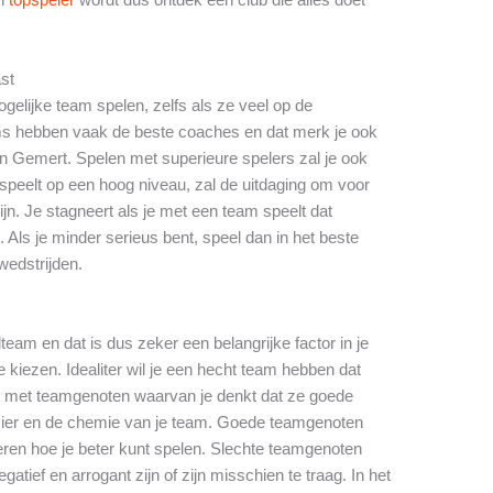
ast
gelijke team spelen, zelfs als ze veel op de
ms hebben vaak de beste coaches en dat merk je ook
n Gemert. Spelen met superieure spelers zal je ook
speelt op een hoog niveau, zal de uitdaging om voor
ijn. Je stagneert als je met een team speelt dat
. Als je minder serieus bent, speel dan in het beste
 wedstrijden.
lteam en dat is dus zeker een belangrijke factor in je
 kiezen. Idealiter wil je een hecht team hebben dat
len met teamgenoten waarvan je denkt dat ze goede
zier en de chemie van je team. Goede teamgenoten
leren hoe je beter kunt spelen. Slechte teamgenoten
tief en arrogant zijn of zijn misschien te traag. In het