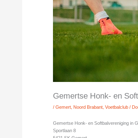
Gemertse Honk- en Soft
/
Gemert
,
Noord Brabant
,
Voetbalclub
/ D
Gemertse Honk- en Softbalvereniging in 
Sportlaan 8
5421 SK Gemert