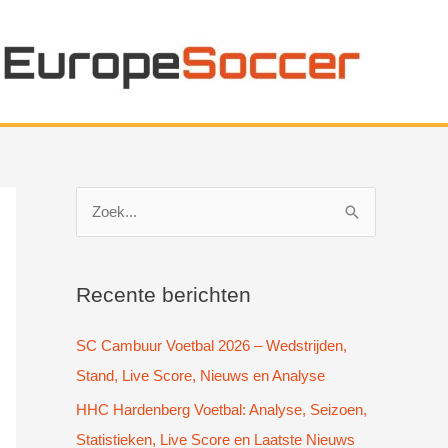
Z
o
e
k
Recente berichten
n
SC Cambuur Voetbal 2026 – Wedstrijden,
a
Stand, Live Score, Nieuws en Analyse
a
HHC Hardenberg Voetbal: Analyse, Seizoen,
r
Statistieken, Live Score en Laatste Nieuws
: