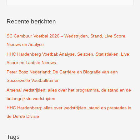
o
e
k
Recente berichten
n
SC Cambuur Voetbal 2026 – Wedstrijden, Stand, Live Score,
a
Nieuws en Analyse
a
r
HHC Hardenberg Voetbal: Analyse, Seizoen, Statistieken, Live
:
Score en Laatste Nieuws
Peter Bosz Nederland: De Carrière en Biografie van een
Succesvolle Voetbaltrainer
Arsenal wedstrijden: alles over het programma, de stand en de
belangrijkste wedstrijden
HHC Hardenberg: alles over wedstrijden, stand en prestaties in
de Derde Divisie
Tags