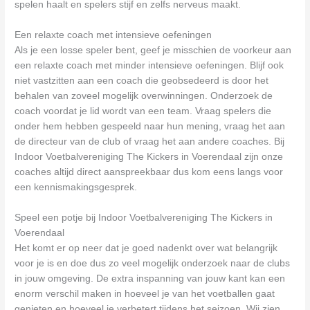
spelen haalt en spelers stijf en zelfs nerveus maakt.
Een relaxte coach met intensieve oefeningen
Als je een losse speler bent, geef je misschien de voorkeur aan
een relaxte coach met minder intensieve oefeningen. Blijf ook
niet vastzitten aan een coach die geobsedeerd is door het
behalen van zoveel mogelijk overwinningen. Onderzoek de
coach voordat je lid wordt van een team. Vraag spelers die
onder hem hebben gespeeld naar hun mening, vraag het aan
de directeur van de club of vraag het aan andere coaches. Bij
Indoor Voetbalvereniging The Kickers in Voerendaal zijn onze
coaches altijd direct aanspreekbaar dus kom eens langs voor
een kennismakingsgesprek.
Speel een potje bij Indoor Voetbalvereniging The Kickers in
Voerendaal
Het komt er op neer dat je goed nadenkt over wat belangrijk
voor je is en doe dus zo veel mogelijk onderzoek naar de clubs
in jouw omgeving. De extra inspanning van jouw kant kan een
enorm verschil maken in hoeveel je van het voetballen gaat
genieten en hoeveel je verbetert tijdens het seizoen. Wij zien