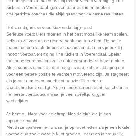
uit hun spelers te halen. Wij bij Indoor Voetbalvereniging The
Kickers in Voerendaal geloven daar ook in en hebben
doelgerichte coaches die altijd gaan voor de beste resultaten.
Het vaardigheidsniveau kiezen dat bij je past
Serieuze voetballers moeten in het best mogelijke team spelen,
zelfs als ze veel op de reservebank moeten zitten. De beste
teams hebben vaak de beste coaches en dat merk je ook bij
Indoor Voetbalvereniging The Kickers in Voerendaal. Spelen
met superieure spelers zal je ook gegarandeerd beter maken.
Als je serieus speelt op een hoog niveau, zal de uitdaging om
voor een betere positie te vechten motiverend zijn. Je stagneert
als je met een team speelt dat aanzienlijk onder je
vaardigheidsniveau ligt. Als je minder serieus bent, speel dan in
het beste voetbalteam waar je veel speeltijd krijgt in
wedstrijden.
Je bent nu klaar voor de aftrap: kies de club die je een
topspeler maakt
Met deze tips weet je nu waar je op moet letten als je een lokale
voetbalclub zoekt waar je kunt groeien. Iedereen is natuurlijk