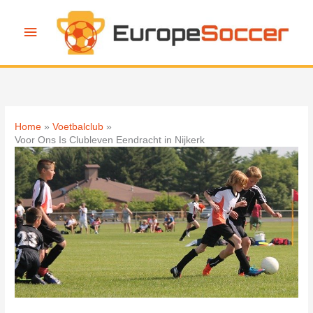
Ga
naar
Hoofdmenu
de
inhoud
Home
Voetbalclub
Voor Ons Is Clubleven Eendracht in Nijkerk