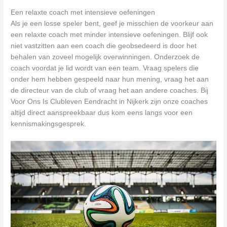
Een relaxte coach met intensieve oefeningen
Als je een losse speler bent, geef je misschien de voorkeur aan
een relaxte coach met minder intensieve oefeningen. Blijf ook
niet vastzitten aan een coach die geobsedeerd is door het
behalen van zoveel mogelijk overwinningen. Onderzoek de
coach voordat je lid wordt van een team. Vraag spelers die
onder hem hebben gespeeld naar hun mening, vraag het aan
de directeur van de club of vraag het aan andere coaches. Bij
Voor Ons Is Clubleven Eendracht in Nijkerk zijn onze coaches
altijd direct aanspreekbaar dus kom eens langs voor een
kennismakingsgesprek.