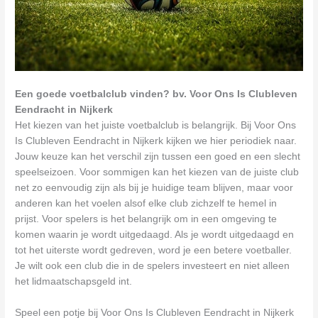
Een goede voetbalclub vinden? bv. Voor Ons Is Clubleven
Eendracht in Nijkerk
Het kiezen van het juiste voetbalclub is belangrijk. Bij Voor Ons
Is Clubleven Eendracht in Nijkerk kijken we hier periodiek naar.
Jouw keuze kan het verschil zijn tussen een goed en een slecht
speelseizoen. Voor sommigen kan het kiezen van de juiste club
net zo eenvoudig zijn als bij je huidige team blijven, maar voor
anderen kan het voelen alsof elke club zichzelf te hemel in
prijst. Voor spelers is het belangrijk om in een omgeving te
komen waarin je wordt uitgedaagd. Als je wordt uitgedaagd en
tot het uiterste wordt gedreven, word je een betere voetballer.
Je wilt ook een club die in de spelers investeert en niet alleen
het lidmaatschapsgeld int.
Speel een potje bij Voor Ons Is Clubleven Eendracht in Nijkerk