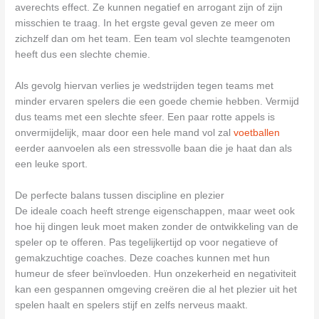
averechts effect. Ze kunnen negatief en arrogant zijn of zijn
misschien te traag. In het ergste geval geven ze meer om
zichzelf dan om het team. Een team vol slechte teamgenoten
heeft dus een slechte chemie.
Als gevolg hiervan verlies je wedstrijden tegen teams met
minder ervaren spelers die een goede chemie hebben. Vermijd
dus teams met een slechte sfeer. Een paar rotte appels is
onvermijdelijk, maar door een hele mand vol zal
voetballen
eerder aanvoelen als een stressvolle baan die je haat dan als
een leuke sport.
De perfecte balans tussen discipline en plezier
De ideale coach heeft strenge eigenschappen, maar weet ook
hoe hij dingen leuk moet maken zonder de ontwikkeling van de
speler op te offeren. Pas tegelijkertijd op voor negatieve of
gemakzuchtige coaches. Deze coaches kunnen met hun
humeur de sfeer beïnvloeden. Hun onzekerheid en negativiteit
kan een gespannen omgeving creëren die al het plezier uit het
spelen haalt en spelers stijf en zelfs nerveus maakt.