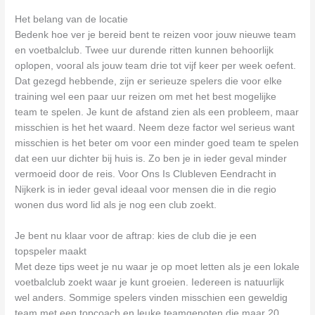
Het belang van de locatie
Bedenk hoe ver je bereid bent te reizen voor jouw nieuwe team
en voetbalclub. Twee uur durende ritten kunnen behoorlijk
oplopen, vooral als jouw team drie tot vijf keer per week oefent.
Dat gezegd hebbende, zijn er serieuze spelers die voor elke
training wel een paar uur reizen om met het best mogelijke
team te spelen. Je kunt de afstand zien als een probleem, maar
misschien is het het waard. Neem deze factor wel serieus want
misschien is het beter om voor een minder goed team te spelen
dat een uur dichter bij huis is. Zo ben je in ieder geval minder
vermoeid door de reis. Voor Ons Is Clubleven Eendracht in
Nijkerk is in ieder geval ideaal voor mensen die in die regio
wonen dus word lid als je nog een club zoekt.
Je bent nu klaar voor de aftrap: kies de club die je een
topspeler maakt
Met deze tips weet je nu waar je op moet letten als je een lokale
voetbalclub zoekt waar je kunt groeien. Iedereen is natuurlijk
wel anders. Sommige spelers vinden misschien een geweldig
team met een topcoach en leuke teamgenoten die maar 20