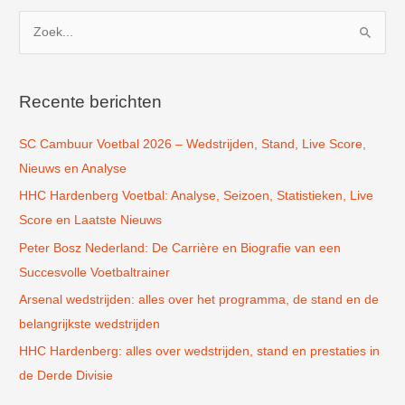
Z
o
e
k
Recente berichten
n
SC Cambuur Voetbal 2026 – Wedstrijden, Stand, Live Score,
a
Nieuws en Analyse
a
r
HHC Hardenberg Voetbal: Analyse, Seizoen, Statistieken, Live
:
Score en Laatste Nieuws
Peter Bosz Nederland: De Carrière en Biografie van een
Succesvolle Voetbaltrainer
Arsenal wedstrijden: alles over het programma, de stand en de
belangrijkste wedstrijden
HHC Hardenberg: alles over wedstrijden, stand en prestaties in
de Derde Divisie