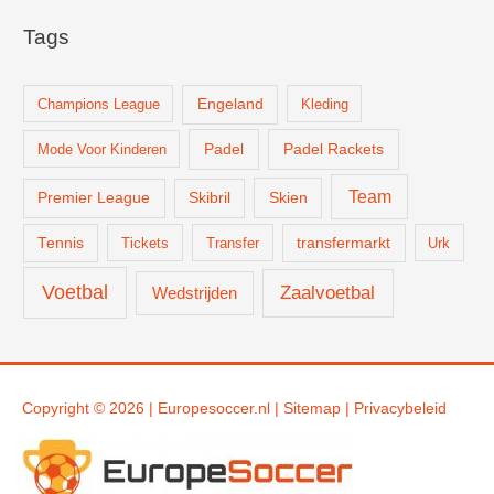
Tags
Champions League
Engeland
Kleding
Padel
Padel Rackets
Mode Voor Kinderen
Team
Skien
Premier League
Skibril
Tennis
Tickets
Transfer
transfermarkt
Urk
Voetbal
Zaalvoetbal
Wedstrijden
Copyright © 2026 |
Europesoccer.nl
|
Sit
emap
|
Privacybeleid