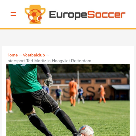
Ga
naar
Hoofdmenu
de
inhoud
Home
Voetbalclub
Intersport Ted Moritz in Hoogvliet Rotterdam