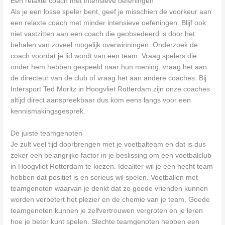
Een relaxte coach met intensieve oefeningen
Als je een losse speler bent, geef je misschien de voorkeur aan
een relaxte coach met minder intensieve oefeningen. Blijf ook
niet vastzitten aan een coach die geobsedeerd is door het
behalen van zoveel mogelijk overwinningen. Onderzoek de
coach voordat je lid wordt van een team. Vraag spelers die
onder hem hebben gespeeld naar hun mening, vraag het aan
de directeur van de club of vraag het aan andere coaches. Bij
Intersport Ted Moritz in Hoogvliet Rotterdam zijn onze coaches
altijd direct aanspreekbaar dus kom eens langs voor een
kennismakingsgesprek.
De juiste teamgenoten
Je zult veel tijd doorbrengen met je voetbalteam en dat is dus
zeker een belangrijke factor in je beslissing om een voetbalclub
in Hoogvliet Rotterdam te kiezen. Idealiter wil je een hecht team
hebben dat positief is en serieus wil spelen. Voetballen met
teamgenoten waarvan je denkt dat ze goede vrienden kunnen
worden verbetert het plezier en de chemie van je team. Goede
teamgenoten kunnen je zelfvertrouwen vergroten en je leren
hoe je beter kunt spelen. Slechte teamgenoten hebben een