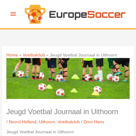
Ga
naar
Hoofdmenu
de
inhoud
Home
Voetbalclub
Jeugd Voetbal Journaal in Uithoorn
Jeugd Voetbal Journaal in Uithoorn
/
Noord Holland
,
Uithoorn
,
Voetbalclub
/ Door
Hans
Jeugd Voetbal Journaal in Uithoorn