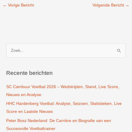
←
Vorige Bericht
Volgende Bericht
→
Z
o
e
k
Recente berichten
n
SC Cambuur Voetbal 2026 – Wedstrijden, Stand, Live Score,
a
Nieuws en Analyse
a
r
HHC Hardenberg Voetbal: Analyse, Seizoen, Statistieken, Live
:
Score en Laatste Nieuws
Peter Bosz Nederland: De Carrière en Biografie van een
Succesvolle Voetbaltrainer