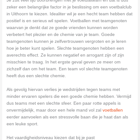
Je zult veel tijd doorbrengen met je voetbalteam en dat is dus
zeker een belangrijke factor in je beslissing om een voetbalclub
in Uithoorn te kiezen. Idealiter wil je een hecht team hebben dat
positief is en serieus wil spelen. Voetballen met teamgenoten
waarvan je denkt dat ze goede vrienden kunnen worden
verbetert het plezier en de chemie van je team. Goede
teamgenoten kunnen je zelfvertrouwen vergroten en je leren
hoe je beter kunt spelen. Slechte teamgenoten hebben een
averechts effect. Ze kunnen negatief en arrogant zijn of zijn
misschien te traag. In het ergste geval geven ze meer om
zichzelf dan om het team. Een team vol slechte teamgenoten
heeft dus een slechte chemie.
Als gevolg hiervan verlies je wedstrijden tegen teams met
minder ervaren spelers die een goede chemie hebben. Vermijd
dus teams met een slechte sfeer. Een paar rotte appels is
onvermijdelijk, maar door een hele mand vol zal
voetballen
eerder aanvoelen als een stressvolle baan die je haat dan als
een leuke sport.
Het vaardigheidsniveau kiezen dat bij je past