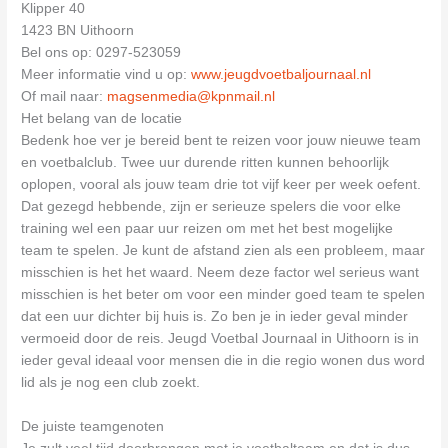
Klipper 40
1423 BN Uithoorn
Bel ons op: 0297-523059
Meer informatie vind u op:
www.jeugdvoetbaljournaal.nl
Of mail naar:
magsenmedia@kpnmail.nl
Het belang van de locatie
Bedenk hoe ver je bereid bent te reizen voor jouw nieuwe team
en voetbalclub. Twee uur durende ritten kunnen behoorlijk
oplopen, vooral als jouw team drie tot vijf keer per week oefent.
Dat gezegd hebbende, zijn er serieuze spelers die voor elke
training wel een paar uur reizen om met het best mogelijke
team te spelen. Je kunt de afstand zien als een probleem, maar
misschien is het het waard. Neem deze factor wel serieus want
misschien is het beter om voor een minder goed team te spelen
dat een uur dichter bij huis is. Zo ben je in ieder geval minder
vermoeid door de reis. Jeugd Voetbal Journaal in Uithoorn is in
ieder geval ideaal voor mensen die in die regio wonen dus word
lid als je nog een club zoekt.
De juiste teamgenoten