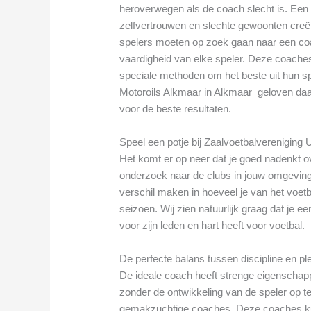
heroverwegen als de coach slecht is. Een sl
zelfvertrouwen en slechte gewoonten creër
spelers moeten op zoek gaan naar een coa
vaardigheid van elke speler. Deze coache
speciale methoden om het beste uit hun spe
Motoroils Alkmaar in Alkmaar geloven daar
voor de beste resultaten.
Speel een potje bij Zaalvoetbalvereniging 
Het komt er op neer dat je goed nadenkt ov
onderzoek naar de clubs in jouw omgeving
verschil maken in hoeveel je van het voetba
seizoen. Wij zien natuurlijk graag dat je e
voor zijn leden en hart heeft voor voetbal.
De perfecte balans tussen discipline en pl
De ideale coach heeft strenge eigenschap
zonder de ontwikkeling van de speler op te 
gemakzuchtige coaches. Deze coaches ku