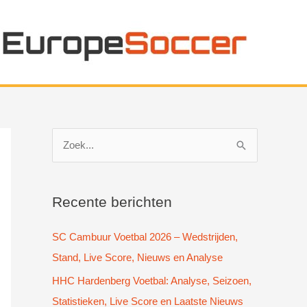
Z
o
e
k
Recente berichten
n
SC Cambuur Voetbal 2026 – Wedstrijden,
a
Stand, Live Score, Nieuws en Analyse
a
HHC Hardenberg Voetbal: Analyse, Seizoen,
r
Statistieken, Live Score en Laatste Nieuws
: