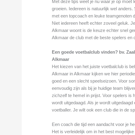
Met deze tips weet je nu waar je op moet le
groeien. Iedereen is natuurlijk wel ander
met een topcoach en leuke teamgenoten di
Niet iedereen heeft echter zoveel geluk. Je
Alkmaar woont is de keuze echter snel gem
Alkmaar de club met de beste spelers en 
Een goede voetbalclub vinden? bv. Zaal
Alkmaar
Het kiezen van het juiste voetbalclub is bel
Alkmaar in Alkmaar kijken we hier periodi
goed en een slecht speelseizoen. Voor som
eenvoudig zijn als bij je huidige team blij
zichzelf te hemel in prijst. Voor spelers i
wordt uitgedaagd. Als je wordt uitgedaagd 
voetballer. Je wilt ook een club die in de s
Een coach die tijd een aandacht voor je he
Het is verleidelijk om in het best mogelijk