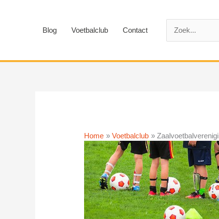
Ga
naar
Zoek
de
Blog
Voetbalclub
Contact
naar:
inhoud
Home
Voetbalclub
Zaalvoetbalverenigi