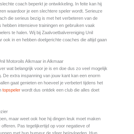
echte coach beperkt je ontwikkeling. In feite kan hij
en waardoor je een slechtere speler wordt. Serieuze
ch die serieus bezig is met het verbeteren van de
s hebben intensieve trainingen en gebruiken vaak
lers te halen. Wij bij Zaalvoetbalvereniging Unil
 ook in en hebben doelgerichte coaches die altijd gaan
Unil Motoroils Alkmaar in Alkmaar
er wat belangrijk voor je is en doe dus zo veel mogelijk
. De extra inspanning van jouw kant kan een enorm
llen gaat genieten en hoeveel je verbetert tijdens het
en
topspeler
wordt dus ontdek een club die alles doet
ezier
pen, maar weet ook hoe hij dingen leuk moet maken
offeren. Pas tegelijkertijd op voor negatieve of
nnen met hun humeur de sfeer beïnvloeden. Hun