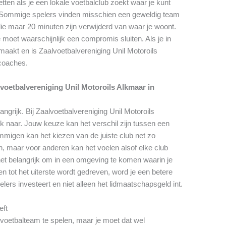
tten als je een lokale voetbalclub zoekt waar je kunt
s. Sommige spelers vinden misschien een geweldig team
e maar 20 minuten zijn verwijderd van waar je woont.
 moet waarschijnlijk een compromis sluiten. Als je in
aakt en is Zaalvoetbalvereniging Unil Motoroils
coaches.
voetbalvereniging Unil Motoroils Alkmaar in
angrijk. Bij Zaalvoetbalvereniging Unil Motoroils
ek naar. Jouw keuze kan het verschil zijn tussen een
migen kan het kiezen van de juiste club net zo
ven, maar voor anderen kan het voelen alsof elke club
s het belangrijk om in een omgeving te komen waarin je
en tot het uiterste wordt gedreven, word je een betere
pelers investeert en niet alleen het lidmaatschapsgeld int.
eft
e voetbalteam te spelen, maar je moet dat wel