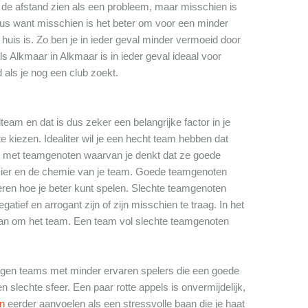
t de afstand zien als een probleem, maar misschien is
eus want misschien is het beter om voor een minder
 huis is. Zo ben je in ieder geval minder vermoeid door
ls Alkmaar in Alkmaar is in ieder geval ideaal voor
 als je nog een club zoekt.
lteam en dat is dus zeker een belangrijke factor in je
e kiezen. Idealiter wil je een hecht team hebben dat
len met teamgenoten waarvan je denkt dat ze goede
zier en de chemie van je team. Goede teamgenoten
leren hoe je beter kunt spelen. Slechte teamgenoten
tief en arrogant zijn of zijn misschien te traag. In het
dan om het team. Een team vol slechte teamgenoten
 tegen teams met minder ervaren spelers die een goede
slechte sfeer. Een paar rotte appels is onvermijdelijk,
en
eerder aanvoelen als een stressvolle baan die je haat