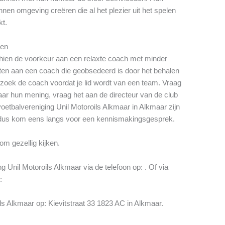
nen omgeving creëren die al het plezier uit het spelen
kt.
gen
schien de voorkeur aan een relaxte coach met minder
zitten aan een coach die geobsedeerd is door het behalen
zoek de coach voordat je lid wordt van een team. Vraag
ar hun mening, vraag het aan de directeur van de club
oetbalvereniging Unil Motoroils Alkmaar in Alkmaar zijn
r dus kom eens langs voor een kennismakingsgesprek.
om gezellig kijken.
Unil Motoroils Alkmaar via de telefoon op: . Of via
:
ls Alkmaar op: Kievitstraat 33 1823 AC in Alkmaar.