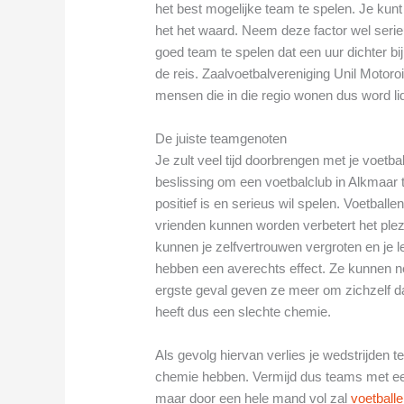
het best mogelijke team te spelen. Je kun
het het waard. Neem deze factor wel seri
goed team te spelen dat een uur dichter bij
de reis. Zaalvoetbalvereniging Unil Motoroi
mensen die in die regio wonen dus word lid
De juiste teamgenoten
Je zult veel tijd doorbrengen met je voetba
beslissing om een voetbalclub in Alkmaar t
positief is en serieus wil spelen. Voetbal
vrienden kunnen worden verbetert het ple
kunnen je zelfvertrouwen vergroten en je 
hebben een averechts effect. Ze kunnen nega
ergste geval geven ze meer om zichzelf 
heeft dus een slechte chemie.
Als gevolg hiervan verlies je wedstrijden
chemie hebben. Vermijd dus teams met een 
maar door een hele mand vol zal
voetball