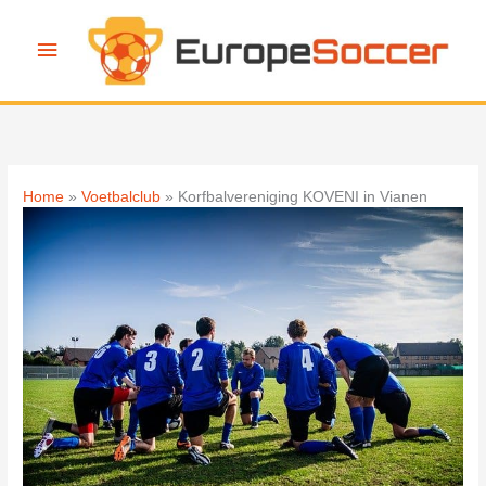
Ga
naar
Hoofdmenu
de
inhoud
Home
Voetbalclub
Korfbalvereniging KOVENI in Vianen