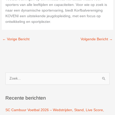
sporters van alle leeftijden en capaciteiten. Voor wie op zoek is
naar een dynamische sportervaring, biedt Korfbalvereniging
KOVENI een uitstekende jeugdopleiding, met een focus op
ontwikkeling en sportplezier.
←
Vorige Bericht
Volgende Bericht
→
Z
o
e
k
Recente berichten
n
SC Cambuur Voetbal 2026 – Wedstrijden, Stand, Live Score,
a