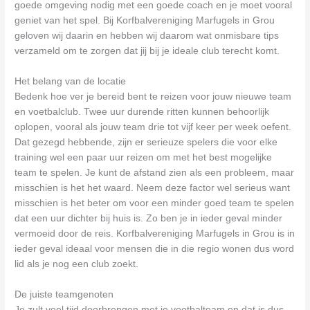
goede omgeving nodig met een goede coach en je moet vooral
geniet van het spel. Bij Korfbalvereniging Marfugels in Grou
geloven wij daarin en hebben wij daarom wat onmisbare tips
verzameld om te zorgen dat jij bij je ideale club terecht komt.
Het belang van de locatie
Bedenk hoe ver je bereid bent te reizen voor jouw nieuwe team
en voetbalclub. Twee uur durende ritten kunnen behoorlijk
oplopen, vooral als jouw team drie tot vijf keer per week oefent.
Dat gezegd hebbende, zijn er serieuze spelers die voor elke
training wel een paar uur reizen om met het best mogelijke
team te spelen. Je kunt de afstand zien als een probleem, maar
misschien is het het waard. Neem deze factor wel serieus want
misschien is het beter om voor een minder goed team te spelen
dat een uur dichter bij huis is. Zo ben je in ieder geval minder
vermoeid door de reis. Korfbalvereniging Marfugels in Grou is in
ieder geval ideaal voor mensen die in die regio wonen dus word
lid als je nog een club zoekt.
De juiste teamgenoten
Je zult veel tijd doorbrengen met je voetbalteam en dat is dus