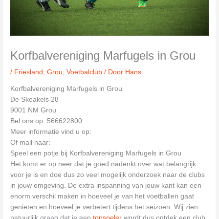
Korfbalvereniging Marfugels in Grou
/
Friesland
,
Grou
,
Voetbalclub
/ Door
Hans
Korfbalvereniging Marfugels in Grou
De Skeakels 28
9001 NM Grou
Bel ons op: 566622800
Meer informatie vind u op:
Of mail naar:
Speel een potje bij Korfbalvereniging Marfugels in Grou
Het komt er op neer dat je goed nadenkt over wat belangrijk
voor je is en doe dus zo veel mogelijk onderzoek naar de clubs
in jouw omgeving. De extra inspanning van jouw kant kan een
enorm verschil maken in hoeveel je van het voetballen gaat
genieten en hoeveel je verbetert tijdens het seizoen. Wij zien
natuurlijk graag dat je een
topspeler
wordt dus ontdek een club