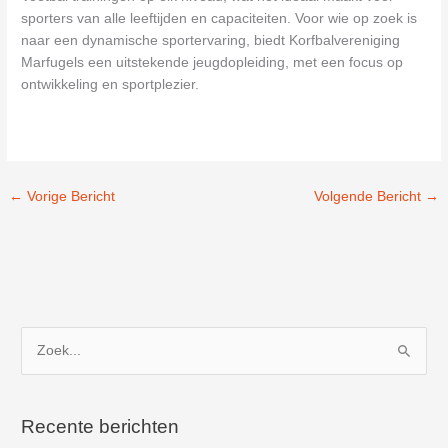
sporters van alle leeftijden en capaciteiten. Voor wie op zoek is
naar een dynamische sportervaring, biedt Korfbalvereniging
Marfugels een uitstekende jeugdopleiding, met een focus op
ontwikkeling en sportplezier.
←
Vorige Bericht
Volgende Bericht
→
Z
o
e
k
Recente berichten
n