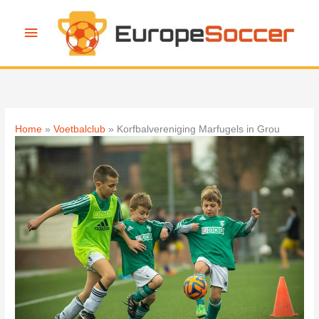
Ga
naar
Hoofdmenu
de
inhoud
Home
Voetbalclub
Korfbalvereniging Marfugels in Grou