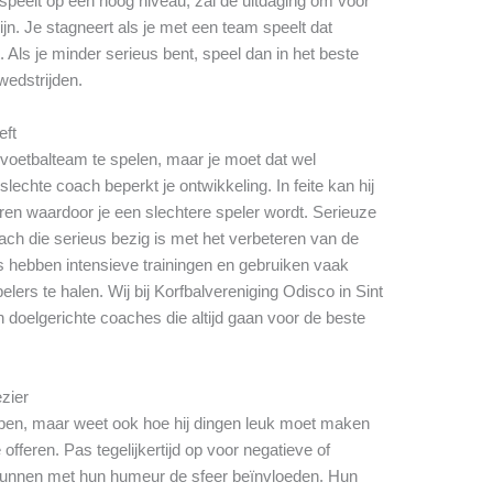
speelt op een hoog niveau, zal de uitdaging om voor
ijn. Je stagneert als je met een team speelt dat
. Als je minder serieus bent, speel dan in het beste
 wedstrijden.
eft
e voetbalteam te spelen, maar je moet dat wel
echte coach beperkt je ontwikkeling. In feite kan hij
en waardoor je een slechtere speler wordt. Serieuze
ch die serieus bezig is met het verbeteren van de
s hebben intensieve trainingen en gebruiken vaak
lers te halen. Wij bij Korfbalvereniging Odisco in Sint
doelgerichte coaches die altijd gaan voor de beste
ezier
pen, maar weet ook hoe hij dingen leuk moet maken
offeren. Pas tegelijkertijd op voor negatieve of
nnen met hun humeur de sfeer beïnvloeden. Hun