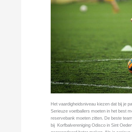
Het vaardigheidsniveau kiezen dat bij je p
Serieuze voetballers moeten in het best mo
reservebank moeten zitten. De beste tea
bij Korfbalvereniging Odisco in Sint Oede