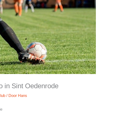
o in Sint Oedenrode
lub
/ Door
Hans
de