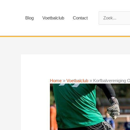
Ga
naar
Zoek
de
Blog
Voetbalclub
Contact
naar:
inhoud
Home
Voetbalclub
Korfbalvereniging 