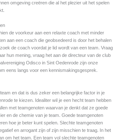
nen omgeving creëren die al het plezier uit het spelen
kt.
gen
schien de voorkeur aan een relaxte coach met minder
zitten aan een coach die geobsedeerd is door het behalen
zoek de coach voordat je lid wordt van een team. Vraag
ar hun mening, vraag het aan de directeur van de club
balvereniging Odisco in Sint Oedenrode zijn onze
 kom eens langs voor een kennismakingsgesprek.
lteam en dat is dus zeker een belangrijke factor in je
nrode te kiezen. Idealiter wil je een hecht team hebben
tballen met teamgenoten waarvan je denkt dat ze goede
zier en de chemie van je team. Goede teamgenoten
leren hoe je beter kunt spelen. Slechte teamgenoten
tief en arrogant zijn of zijn misschien te traag. In het
dan om het team. Een team vol slechte teamgenoten