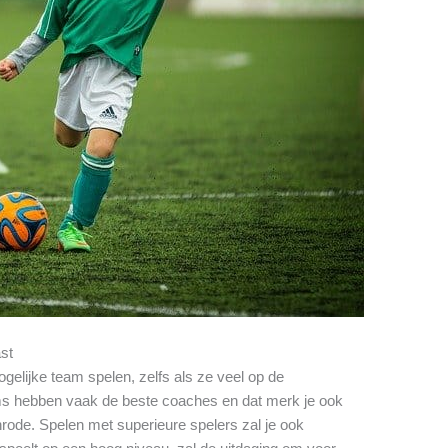
ast
gelijke team spelen, zelfs als ze veel op de
ms hebben vaak de beste coaches en dat merk je ook
nrode. Spelen met superieure spelers zal je ook