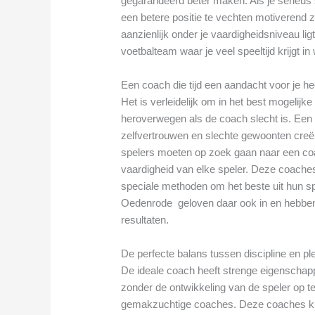
gegarandeerd beter maken. Als je serieus 
een betere positie te vechten motiverend z
aanzienlijk onder je vaardigheidsniveau ligt
voetbalteam waar je veel speeltijd krijgt in
Een coach die tijd een aandacht voor je he
Het is verleidelijk om in het best mogelijk
heroverwegen als de coach slecht is. Een sl
zelfvertrouwen en slechte gewoonten creër
spelers moeten op zoek gaan naar een coa
vaardigheid van elke speler. Deze coache
speciale methoden om het beste uit hun spe
Oedenrode geloven daar ook in en hebben 
resultaten.
De perfecte balans tussen discipline en pl
De ideale coach heeft strenge eigenschap
zonder de ontwikkeling van de speler op te 
gemakzuchtige coaches. Deze coaches ku