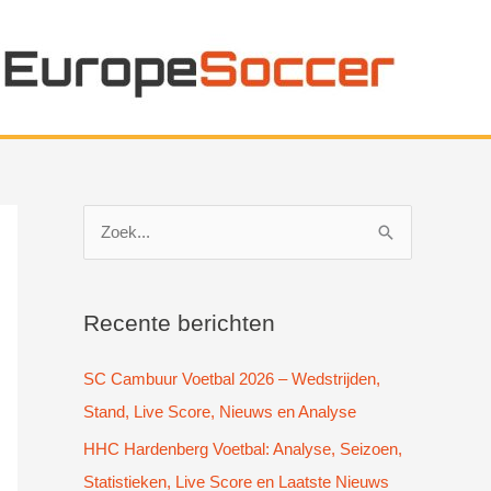
Z
o
e
k
Recente berichten
n
SC Cambuur Voetbal 2026 – Wedstrijden,
a
Stand, Live Score, Nieuws en Analyse
a
HHC Hardenberg Voetbal: Analyse, Seizoen,
r
Statistieken, Live Score en Laatste Nieuws
: