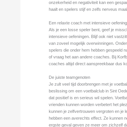
onzekerheid en negativiteit kan een gespan
haalt en spelers stijf en zelfs nerveus maa
Een relaxte coach met intensieve oefenin
Als je een losse speler bent, geef je mis
intensieve oefeningen. Blijf ook niet vast
van zoveel mogelijk overwinningen. Onder
spelers die onder hem hebben gespeeld na
of vraag het aan andere coaches. Bij Korf
coaches altijd direct aanspreekbaar dus
De juiste teamgenoten
Je zult veel tijd doorbrengen met je voetba
beslissing om een voetbalclub in Sint Oede
dat positief is en serieus wil spelen. Voe
vrienden kunnen worden verbetert het ple
kunnen je zelfvertrouwen vergroten en je 
hebben een averechts effect. Ze kunnen nega
ergste geval geven ze meer om zichzelf 