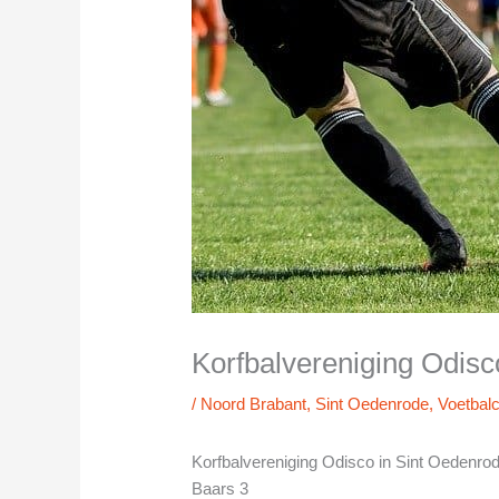
Korfbalvereniging Odisc
/
Noord Brabant
,
Sint Oedenrode
,
Voetbalc
Korfbalvereniging Odisco in Sint Oedenro
Baars 3