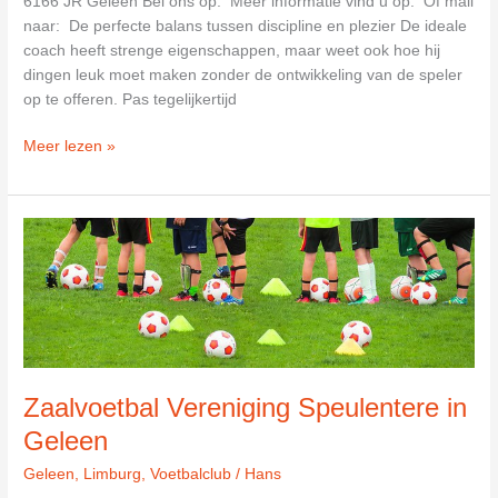
6166 JR Geleen Bel ons op: Meer informatie vind u op: Of mail
naar: De perfecte balans tussen discipline en plezier De ideale
coach heeft strenge eigenschappen, maar weet ook hoe hij
dingen leuk moet maken zonder de ontwikkeling van de speler
op te offeren. Pas tegelijkertijd
Omni-
Meer lezen »
Sportvereniging
V
L
Geleen
in
Geleen
Zaalvoetbal Vereniging Speulentere in
Geleen
Geleen
,
Limburg
,
Voetbalclub
/
Hans