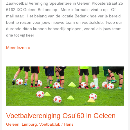
Zaalvoetbal Vereniging Speulentere in Geleen Kloosterstraat 25
6162 XC Geleen Bel ons op: Meer informatie vind u op: Of
mail naar: Het belang van de locatie Bedenk hoe ver je bereid
bent te reizen voor jouw nieuwe team en voetbalclub. Twee uur
durende ritten kunnen behoorlijk oplopen, vooral als jouw team
drie tot vijf keer
Zaalvoetbal
Meer lezen »
Vereniging
Speulentere
in
Geleen
Voetbalvereniging Osu’60 in Geleen
Geleen
,
Limburg
,
Voetbalclub
/
Hans