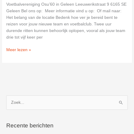
Voetbalvereniging Osu’60 in Geleen Leeuwerikstraat 9 6165 SE
Geleen Bel ons op: Meer informatie vind u op: Of mail naar:
Het belang van de locatie Bedenk hoe ver je bereid bent te
reizen voor jouw nieuwe team en voetbalclub. Twee uur
durende ritten kunnen behoorlijk oplopen, vooral als jouw team
drie tot vijf keer per
Voetbalvereniging
Meer lezen »
Osu’60
in
Geleen
Z
o
e
k
Recente berichten
n