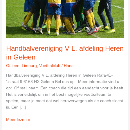
Handbalvereniging V L. afdeling Heren
in Geleen
Geleen
,
Limburg
,
Voetbalclub
/
Hans
Handbalvereniging V L. afdeling Heren in Geleen Rafa√É¬
´lstraat 9 6163 HX Geleen Bel ons op: Meer informatie vind u
op: Of mail naar: Een coach die tijd een aandacht voor je heeft
Het is verleidelijk om in het best mogelijke voetbalteam te
spelen, maar je moet dat wel heroverwegen als de coach slecht
is. Een […]
Handbalvereniging
Meer lezen »
V