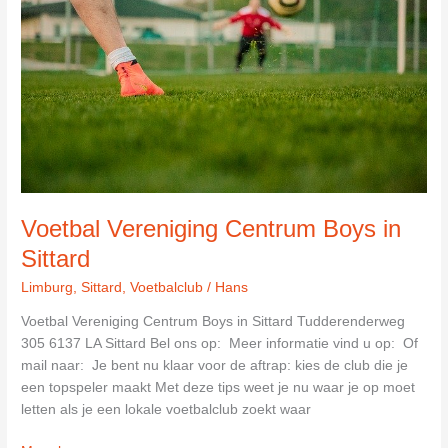
Voetbal Vereniging Centrum Boys in
Sittard
Limburg
,
Sittard
,
Voetbalclub
/
Hans
Voetbal Vereniging Centrum Boys in Sittard Tudderenderweg
305 6137 LA Sittard Bel ons op: Meer informatie vind u op: Of
mail naar: Je bent nu klaar voor de aftrap: kies de club die je
een topspeler maakt Met deze tips weet je nu waar je op moet
letten als je een lokale voetbalclub zoekt waar