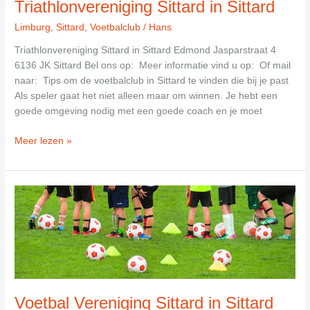
Triathlonvereniging Sittard in Sittard
Limburg
,
Sittard
,
Voetbalclub
/
Hans
Triathlonvereniging Sittard in Sittard Edmond Jasparstraat 4
6136 JK Sittard Bel ons op: Meer informatie vind u op: Of mail
naar: Tips om de voetbalclub in Sittard te vinden die bij je past
Als speler gaat het niet alleen maar om winnen. Je hebt een
goede omgeving nodig met een goede coach en je moet
Triathlonvereniging
Meer lezen »
Sittard
in
Sittard
Voetbal Vereniging Sittard in Sittard