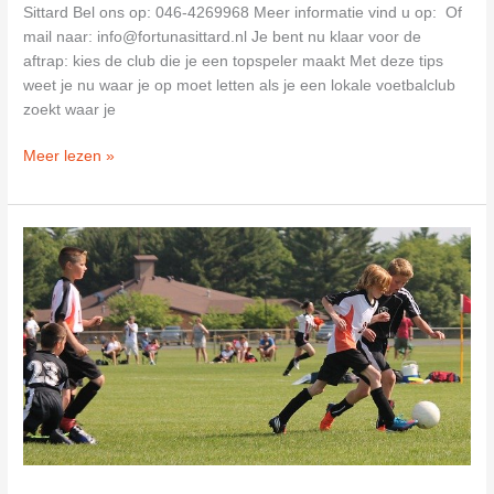
Sittard Bel ons op: 046-4269968 Meer informatie vind u op: Of
mail naar:
info@fortunasittard.nl
Je bent nu klaar voor de
aftrap: kies de club die je een topspeler maakt Met deze tips
weet je nu waar je op moet letten als je een lokale voetbalclub
zoekt waar je
Stichting
Meer lezen »
Fortuna
Sittard
in
Sittard