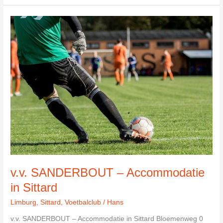
Sittardia
Combinatie
in
Sittard
v.v. SANDERBOUT – Accommodatie
in Sittard
Limburg
,
Sittard
,
Voetbalclub
/
Hans
v.v. SANDERBOUT – Accommodatie in Sittard Bloemenweg 0