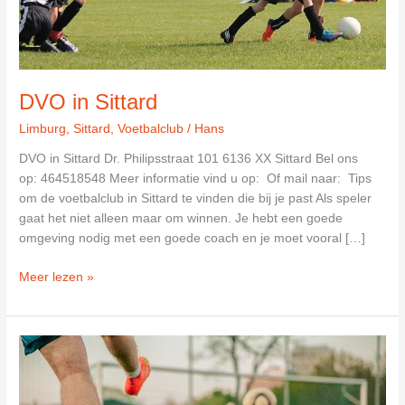
DVO in Sittard
Limburg
,
Sittard
,
Voetbalclub
/
Hans
DVO in Sittard Dr. Philipsstraat 101 6136 XX Sittard Bel ons
op: 464518548 Meer informatie vind u op: Of mail naar: Tips
om de voetbalclub in Sittard te vinden die bij je past Als speler
gaat het niet alleen maar om winnen. Je hebt een goede
omgeving nodig met een goede coach en je moet vooral […]
DVO
Meer lezen »
in
Sittard