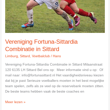
Vereniging Fortuna-Sittardia
Combinatie in Sittard
Limburg
,
Sittard
,
Voetbalclub
/
Hans
Vereniging Fortuna-Sittardia Combinatie in Sittard Milaanstraat
120 6135 LH Sittard Bel ons op: Meer informatie vind u op: Of
mail naar:
info@fortunasittard.nl
Het vaardigheidsniveau kiezen
dat bij je past Serieuze voetballers moeten in het best mogelijke
team spelen, zelfs als ze veel op de reservebank moeten zitten.
De beste teams hebben vaak de beste coaches en
Vereniging
Meer lezen »
Fortuna-