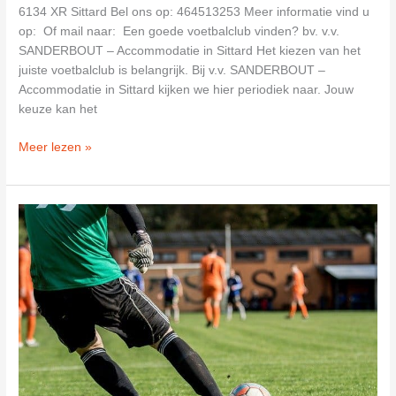
6134 XR Sittard Bel ons op: 464513253 Meer informatie vind u
op: Of mail naar: Een goede voetbalclub vinden? bv. v.v.
SANDERBOUT – Accommodatie in Sittard Het kiezen van het
juiste voetbalclub is belangrijk. Bij v.v. SANDERBOUT –
Accommodatie in Sittard kijken we hier periodiek naar. Jouw
keuze kan het
v.v.
Meer lezen »
SANDERBOUT
–
Accommodatie
in
Sittard