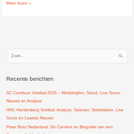
Fortuna
Meer lezen »
All
Stars
in
Sittard
Z
o
e
k
Recente berichten
n
SC Cambuur Voetbal 2026 – Wedstrijden, Stand, Live Score,
a
Nieuws en Analyse
a
r
HHC Hardenberg Voetbal: Analyse, Seizoen, Statistieken, Live
:
Score en Laatste Nieuws
Peter Bosz Nederland: De Carrière en Biografie van een