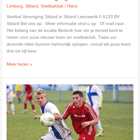
Limburg
,
Sittard
,
Voetbalclub
/
Hans
Voetbal Vereniging Sittard in Sittard Leeuwerik 0 6133 BV
Sittard Bel ons op: Meer informatie vind u op: Of mail naar:
Het belang van de locatie Bedenk hoe ver je bereid bent te
reizen voor jouw nieuwe team en voetbalclub. Twee uur
durende ritten kunnen behoorlijk oplopen, vooral als jouw team
drie tot vijf keer
Voetbal
Meer lezen »
Vereniging
Sittard
in
Sittard