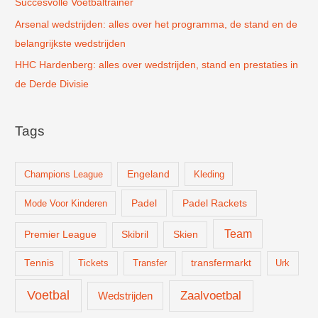
Succesvolle Voetbaltrainer
Arsenal wedstrijden: alles over het programma, de stand en de
belangrijkste wedstrijden
HHC Hardenberg: alles over wedstrijden, stand en prestaties in
de Derde Divisie
Tags
Champions League
Engeland
Kleding
Padel
Padel Rackets
Mode Voor Kinderen
Team
Skien
Premier League
Skibril
Tennis
Tickets
Transfer
transfermarkt
Urk
Voetbal
Zaalvoetbal
Wedstrijden