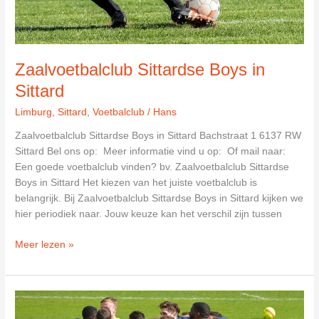
Zaalvoetbalclub Sittardse Boys in
Sittard
Limburg
,
Sittard
,
Voetbalclub
/
Hans
Zaalvoetbalclub Sittardse Boys in Sittard Bachstraat 1 6137 RW
Sittard Bel ons op: Meer informatie vind u op: Of mail naar:
Een goede voetbalclub vinden? bv. Zaalvoetbalclub Sittardse
Boys in Sittard Het kiezen van het juiste voetbalclub is
belangrijk. Bij Zaalvoetbalclub Sittardse Boys in Sittard kijken we
hier periodiek naar. Jouw keuze kan het verschil zijn tussen
Zaalvoetbalclub
Meer lezen »
Sittardse
Boys
in
Sittard