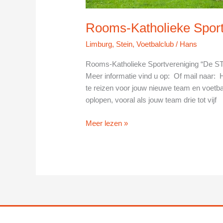
Rooms-Katholieke Sport
Limburg
,
Stein
,
Voetbalclub
/
Hans
Rooms-Katholieke Sportvereniging “De STE
Meer informatie vind u op: Of mail naar: 
te reizen voor jouw nieuwe team en voetba
oplopen, vooral als jouw team drie tot vijf
Rooms-
Meer lezen »
Katholieke
Sportvereniging
“De
STER”
in
Stein