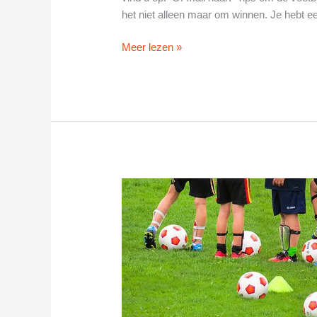
het niet alleen maar om winnen. Je hebt
Z.V.V.
Meer lezen »
de
Keigel
in
Stein