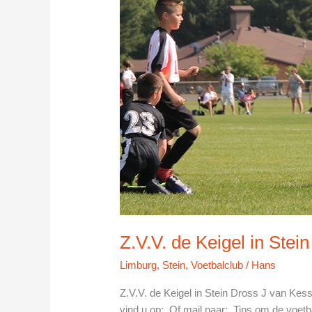
Z.V.V. de Keigel in Stein
Limburg
,
Stein
,
Voetbalclub
/
Hans
Z.V.V. de Keigel in Stein Dross J van Kes
vind u op: Of mail naar: Tips om de voetbal