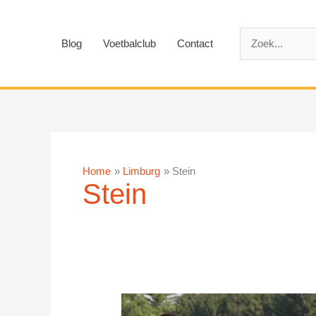
Ga
naar
Zoek
de
Blog
Voetbalclub
Contact
naar:
inhoud
Home
Limburg
Stein
Stein