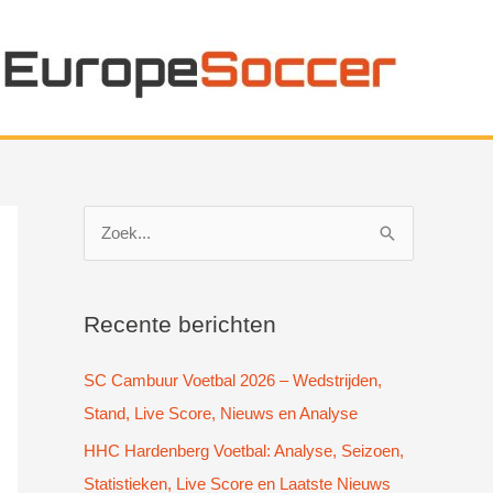
Z
o
e
k
Recente berichten
n
SC Cambuur Voetbal 2026 – Wedstrijden,
a
Stand, Live Score, Nieuws en Analyse
a
HHC Hardenberg Voetbal: Analyse, Seizoen,
r
Statistieken, Live Score en Laatste Nieuws
: