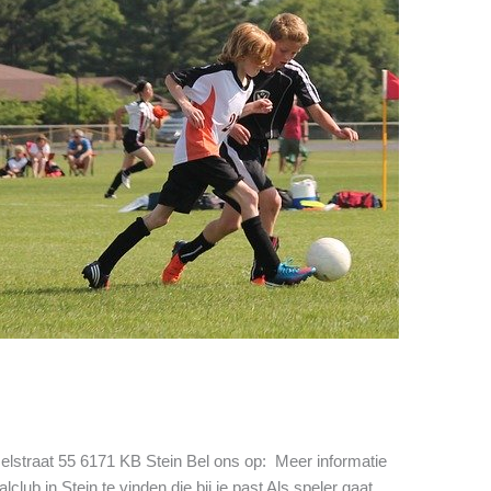
selstraat 55 6171 KB Stein Bel ons op: Meer informatie
club in Stein te vinden die bij je past Als speler gaat