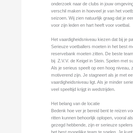
onderzoek naar de clubs in jouw omgeving
verschil maken in hoeveel je van het voetba
seizoen. Wij zien natuurlijk graag dat je e
voor zijn leden en hart heeft voor voetbal.
Het vaardigheidsniveau kiezen dat bij je p
Serieuze voetballers moeten in het best mo
reservebank moeten zitten. De beste tea
bij Z.V.V. de Keigel in Stein. Spelen met 
Als je serieus speelt op een hoog niveau, 
motiverend zijn. Je stagneert als je met ee
vaardigheidsniveau ligt. Als je minder seri
veel speeltijd krijgt in wedstrijden.
Het belang van de locatie
Bedenk hoe ver je bereid bent te reizen v
ritten kunnen behoorlijk oplopen, vooral als
gezegd hebbende, zijn er serieuze spelers 
het best mogelijke team te spelen. Je kun