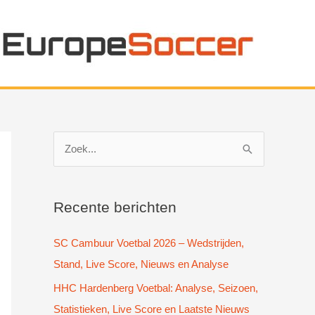
Z
o
e
k
Recente berichten
n
SC Cambuur Voetbal 2026 – Wedstrijden,
a
Stand, Live Score, Nieuws en Analyse
a
HHC Hardenberg Voetbal: Analyse, Seizoen,
r
Statistieken, Live Score en Laatste Nieuws
: