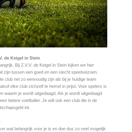
. de Keigel in Stein
angrijk. Bij Z.V.V. de Keigel in Stein kijken we hier
il zijn tussen een goed en een slecht speelseizoen.
 club net zo eenvoudig zijn als bij je huidige team
sof elke club zichzelf te hemel in prijst. Voor spelers is
n waarin je wordt uitgedaagd. Als je wordt uitgedaagd
een betere voetballer. Je wilt ook een club die in de
atschapsgeld int.
n
er wat belangrijk voor je is en doe dus zo veel mogelijk