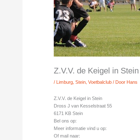
Z.V.V. de Keigel in Stein
/
Limburg
,
Stein
,
Voetbalclub
/ Door
Hans
Z.V.V. de Keigel in Stein
Dross J van Kesselstraat 55
6171 KB Stein
Bel ons op:
Meer informatie vind u op:
Of mail naar: