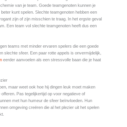
e chemie van je team. Goede teamgenoten kunnen je
je beter kunt spelen. Slechte teamgenoten hebben een
ogant zijn of zijn misschien te traag. In het ergste geval
am. Een team vol slechte teamgenoten heeft dus een
 tegen teams met minder ervaren spelers die een goede
slechte sfeer. Een paar rotte appels is onvermijdelijk,
en
eerder aanvoelen als een stressvolle baan die je haat
ezier
pen, maar weet ook hoe hij dingen leuk moet maken
offeren. Pas tegelijkertijd op voor negatieve of
nnen met hun humeur de sfeer beïnvloeden. Hun
nen omgeving creëren die al het plezier uit het spelen
kt.