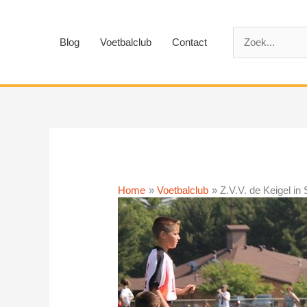
Ga
naar
Zoek
de
Blog
Voetbalclub
Contact
naar:
inhoud
Home
Voetbalclub
Z.V.V. de Keigel in 