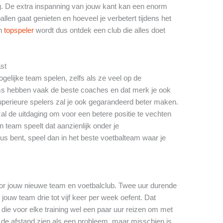
. De extra inspanning van jouw kant kan een enorm
llen gaat genieten en hoeveel je verbetert tijdens het
en
topspeler
wordt dus ontdek een club die alles doet
ast
gelijke team spelen, zelfs als ze veel op de
ms hebben vaak de beste coaches en dat merk je ook
superieure spelers zal je ook gegarandeerd beter maken.
zal de uitdaging om voor een betere positie te vechten
n team speelt dat aanzienlijk onder je
eus bent, speel dan in het beste voetbalteam waar je
oor jouw nieuwe team en voetbalclub. Twee uur durende
 jouw team drie tot vijf keer per week oefent. Dat
die voor elke training wel een paar uur reizen om met
t de afstand zien als een probleem, maar misschien is