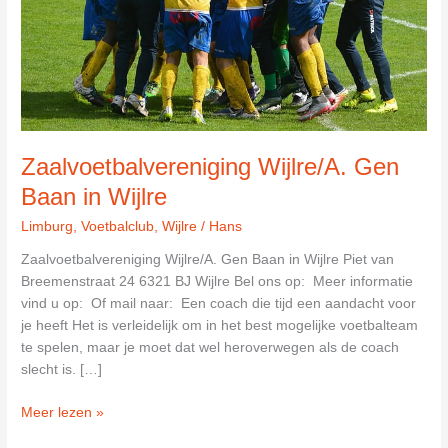
Zaalvoetbalvereniging Wijlre/A. Gen
Baan in Wijlre
Limburg
,
Voetbalclub
,
Wijlre
/
Hans
Zaalvoetbalvereniging Wijlre/A. Gen Baan in Wijlre Piet van
Breemenstraat 24 6321 BJ Wijlre Bel ons op: Meer informatie
vind u op: Of mail naar: Een coach die tijd een aandacht voor
je heeft Het is verleidelijk om in het best mogelijke voetbalteam
te spelen, maar je moet dat wel heroverwegen als de coach
slecht is. […]
Zaalvoetbalvereniging
Meer lezen »
Wijlre/A.