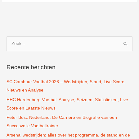
Gen
Baan
in
Wijlre
Z
o
e
k
Recente berichten
n
SC Cambuur Voetbal 2026 – Wedstrijden, Stand, Live Score,
a
Nieuws en Analyse
a
r
HHC Hardenberg Voetbal: Analyse, Seizoen, Statistieken, Live
:
Score en Laatste Nieuws
Peter Bosz Nederland: De Carrière en Biografie van een
Succesvolle Voetbaltrainer
Arsenal wedstrijden: alles over het programma, de stand en de