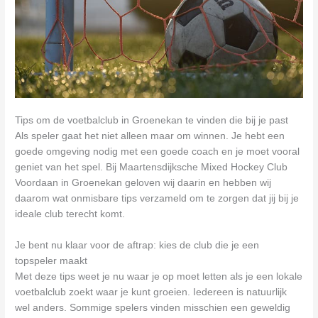
Tips om de voetbalclub in Groenekan te vinden die bij je past
Als speler gaat het niet alleen maar om winnen. Je hebt een
goede omgeving nodig met een goede coach en je moet vooral
geniet van het spel. Bij Maartensdijksche Mixed Hockey Club
Voordaan in Groenekan geloven wij daarin en hebben wij
daarom wat onmisbare tips verzameld om te zorgen dat jij bij je
ideale club terecht komt.
Je bent nu klaar voor de aftrap: kies de club die je een
topspeler maakt
Met deze tips weet je nu waar je op moet letten als je een lokale
voetbalclub zoekt waar je kunt groeien. Iedereen is natuurlijk
wel anders. Sommige spelers vinden misschien een geweldig