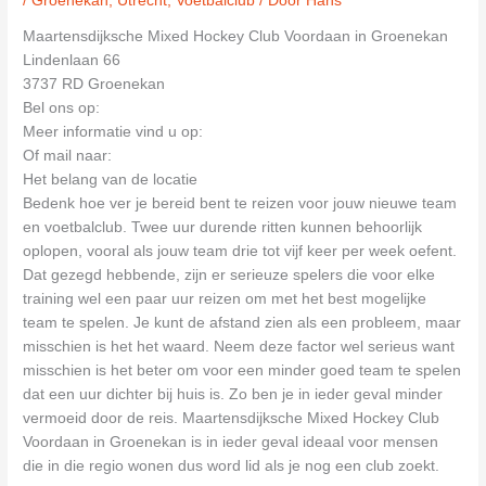
/
Groenekan
,
Utrecht
,
Voetbalclub
/ Door
Hans
Maartensdijksche Mixed Hockey Club Voordaan in Groenekan
Lindenlaan 66
3737 RD Groenekan
Bel ons op:
Meer informatie vind u op:
Of mail naar:
Het belang van de locatie
Bedenk hoe ver je bereid bent te reizen voor jouw nieuwe team
en voetbalclub. Twee uur durende ritten kunnen behoorlijk
oplopen, vooral als jouw team drie tot vijf keer per week oefent.
Dat gezegd hebbende, zijn er serieuze spelers die voor elke
training wel een paar uur reizen om met het best mogelijke
team te spelen. Je kunt de afstand zien als een probleem, maar
misschien is het het waard. Neem deze factor wel serieus want
misschien is het beter om voor een minder goed team te spelen
dat een uur dichter bij huis is. Zo ben je in ieder geval minder
vermoeid door de reis. Maartensdijksche Mixed Hockey Club
Voordaan in Groenekan is in ieder geval ideaal voor mensen
die in die regio wonen dus word lid als je nog een club zoekt.