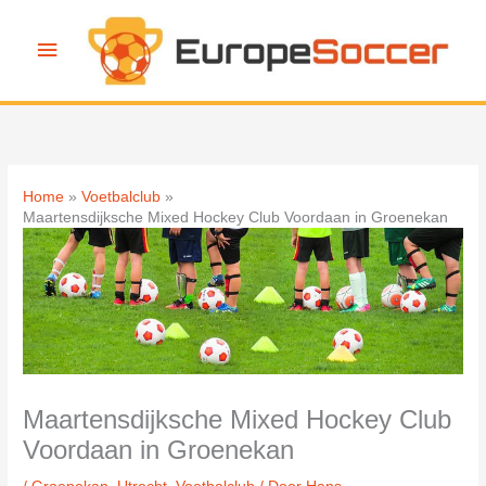
Ga
naar
Hoofdmenu
de
inhoud
Home
Voetbalclub
Maartensdijksche Mixed Hockey Club Voordaan in Groenekan
Maartensdijksche Mixed Hockey Club
Voordaan in Groenekan