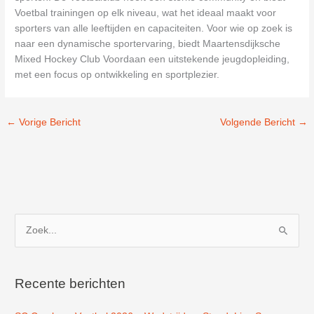
Voetbal trainingen op elk niveau, wat het ideaal maakt voor
sporters van alle leeftijden en capaciteiten. Voor wie op zoek is
naar een dynamische sportervaring, biedt Maartensdijksche
Mixed Hockey Club Voordaan een uitstekende jeugdopleiding,
met een focus op ontwikkeling en sportplezier.
←
Vorige Bericht
Volgende Bericht
→
Z
o
e
k
Recente berichten
n