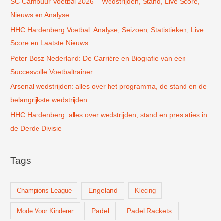
SC Cambuur Voetbal 2026 – Wedstrijden, Stand, Live Score,
a
Nieuws en Analyse
a
r
HHC Hardenberg Voetbal: Analyse, Seizoen, Statistieken, Live
:
Score en Laatste Nieuws
Peter Bosz Nederland: De Carrière en Biografie van een
Succesvolle Voetbaltrainer
Arsenal wedstrijden: alles over het programma, de stand en de
belangrijkste wedstrijden
HHC Hardenberg: alles over wedstrijden, stand en prestaties in
de Derde Divisie
Tags
Champions League
Engeland
Kleding
Padel
Padel Rackets
Mode Voor Kinderen