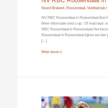
Noord Brabant
,
Roosendaal
,
Voetbalclub
NV RBC Roosendaal in Roosendaal Borch
Meer informatie vind u op: Of mail naar:
i
RBC Roosendaal in Roosendaal Het kiezen v
Roosendaal in Roosendaal kijken we hier p
[…]
NV
Meer lezen »
RBC
Roosendaal
in
Roosendaal