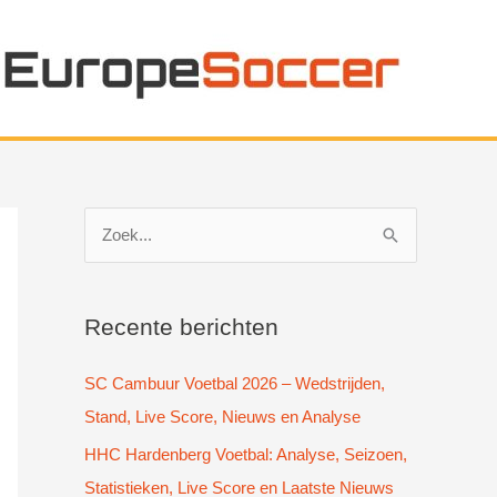
Z
o
e
k
Recente berichten
n
SC Cambuur Voetbal 2026 – Wedstrijden,
a
Stand, Live Score, Nieuws en Analyse
a
HHC Hardenberg Voetbal: Analyse, Seizoen,
r
Statistieken, Live Score en Laatste Nieuws
: