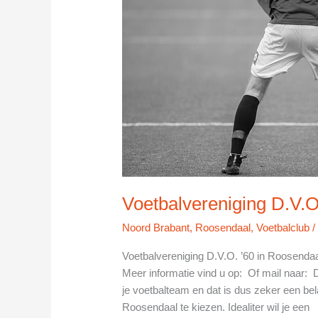
Voetbalvereniging D.V.O
Noord Brabant
,
Roosendaal
,
Voetbalclub
Voetbalvereniging D.V.O. ’60 in Roosend
Meer informatie vind u op: Of mail naar: D
je voetbalteam en dat is dus zeker een bela
Roosendaal te kiezen. Idealiter wil je een