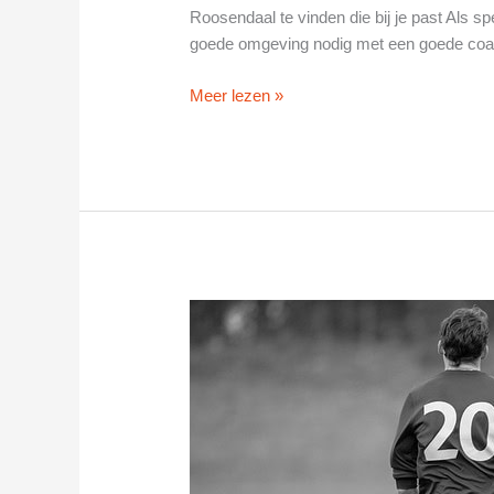
Roosendaal te vinden die bij je past Als s
goede omgeving nodig met een goede coa
Stichting
Meer lezen »
Bewonersplatform
Kortendijk
in
Roosendaal