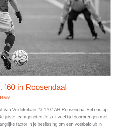
. ’60 in Roosendaal
/
Hans
aal Van Veldekelaan 23 4707 AH Roosendaal Bel ons op:
e juiste teamgenoten Je zult veel tijd doorbrengen met
ngrijke factor in je beslissing om een voetbalclub in