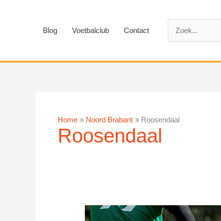
Ga
naar
Zoek
de
Blog
Voetbalclub
Contact
naar:
inhoud
Home
Noord Brabant
Roosendaal
Roosendaal