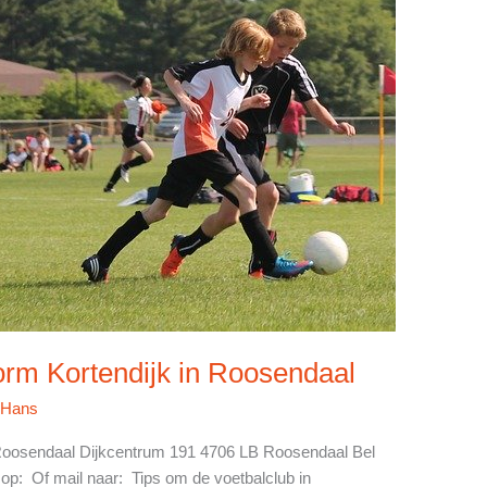
orm Kortendijk in Roosendaal
/
Hans
n Roosendaal Dijkcentrum 191 4706 LB Roosendaal Bel
op: Of mail naar: Tips om de voetbalclub in