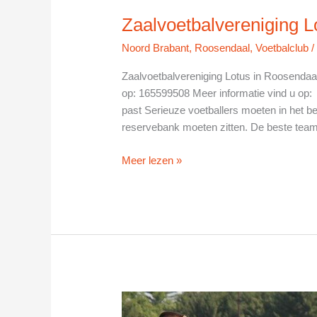
Zaalvoetbalvereniging L
Noord Brabant
,
Roosendaal
,
Voetbalclub
Zaalvoetbalvereniging Lotus in Roosenda
op: 165599508 Meer informatie vind u op: 
past Serieuze voetballers moeten in het be
reservebank moeten zitten. De beste tea
Zaalvoetbalvereniging
Meer lezen »
Lotus
in
Roosendaal