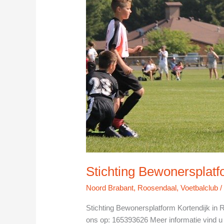
Stichting Bewonersplatf
Noord Brabant
,
Roosendaal
,
Voetbalclub
Stichting Bewonersplatform Kortendijk i
ons op: 165393626 Meer informatie vind u 