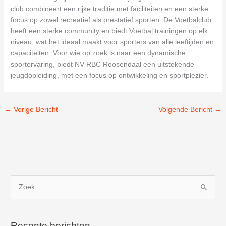
club combineert een rijke traditie met faciliteiten en een sterke
focus op zowel recreatief als prestatief sporten. De Voetbalclub
heeft een sterke community en biedt Voetbal trainingen op elk
niveau, wat het ideaal maakt voor sporters van alle leeftijden en
capaciteiten. Voor wie op zoek is naar een dynamische
sportervaring, biedt NV RBC Roosendaal een uitstekende
jeugdopleiding, met een focus op ontwikkeling en sportplezier.
←
Vorige Bericht
Volgende Bericht
→
Z
o
e
k
Recente berichten