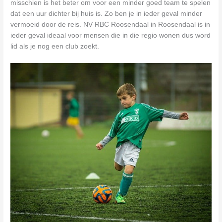
misschien is het beter om voor een minder goed team te spelen
dat een uur dichter bij huis is. Zo ben je in ieder geval minder
vermoeid door de reis. NV RBC Roosendaal in Roosendaal is in
ieder geval ideaal voor mensen die in die regio wonen dus word
lid als je nog een club zoekt.