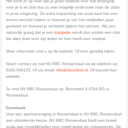
Het komt er op neer dat je goed nadenkt over wat belangrijk
voor je is en doe dus zo veel mogelijk onderzoek naar de clubs
in jouw omgeving. De extra inspanning van jouw kant kan een
enorm verschil maken in hoeveel je van het voetballen gaat
genieten en hoeveel je verbetert tijdens het seizoen. Wij zien
natuurlijk graag dat je een
topspeler
wordt dus ontdek een club
die alles doet voor zijn leden en hart heeft voor voetbal.
Meer informatie vind u op de website. Of kom gezellig kijken.
Neem contact op met NV RBC Roosendaal via de telefoon op:
0165-540133. Of via email:
info@rbconline.nl
. Of bezoek hun
website:
Je vind NV RBC Roosendaal op: Borchwerf 4 4704 RG in
Roosendaal.
Conclusie
Voor een sportvereniging in Roosendaal is NV RBC Roosendaal
een uitstekende keuze. NV RBC Roosendaal biedt een breed
scala aan mogelijkheden voor zowel jeugd als volwassenen. De