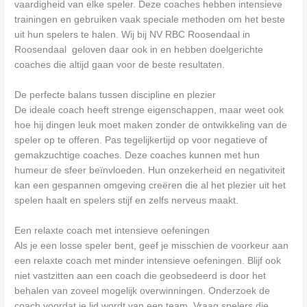
vaardigheid van elke speler. Deze coaches hebben intensieve
trainingen en gebruiken vaak speciale methoden om het beste
uit hun spelers te halen. Wij bij NV RBC Roosendaal in
Roosendaal geloven daar ook in en hebben doelgerichte
coaches die altijd gaan voor de beste resultaten.
De perfecte balans tussen discipline en plezier
De ideale coach heeft strenge eigenschappen, maar weet ook
hoe hij dingen leuk moet maken zonder de ontwikkeling van de
speler op te offeren. Pas tegelijkertijd op voor negatieve of
gemakzuchtige coaches. Deze coaches kunnen met hun
humeur de sfeer beïnvloeden. Hun onzekerheid en negativiteit
kan een gespannen omgeving creëren die al het plezier uit het
spelen haalt en spelers stijf en zelfs nerveus maakt.
Een relaxte coach met intensieve oefeningen
Als je een losse speler bent, geef je misschien de voorkeur aan
een relaxte coach met minder intensieve oefeningen. Blijf ook
niet vastzitten aan een coach die geobsedeerd is door het
behalen van zoveel mogelijk overwinningen. Onderzoek de
coach voordat je lid wordt van een team. Vraag spelers die