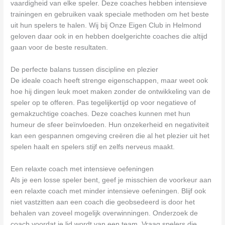
vaardigheid van elke speler. Deze coaches hebben intensieve
trainingen en gebruiken vaak speciale methoden om het beste
uit hun spelers te halen. Wij bij Onze Eigen Club in Helmond
geloven daar ook in en hebben doelgerichte coaches die altijd
gaan voor de beste resultaten.
De perfecte balans tussen discipline en plezier
De ideale coach heeft strenge eigenschappen, maar weet ook
hoe hij dingen leuk moet maken zonder de ontwikkeling van de
speler op te offeren. Pas tegelijkertijd op voor negatieve of
gemakzuchtige coaches. Deze coaches kunnen met hun
humeur de sfeer beïnvloeden. Hun onzekerheid en negativiteit
kan een gespannen omgeving creëren die al het plezier uit het
spelen haalt en spelers stijf en zelfs nerveus maakt.
Een relaxte coach met intensieve oefeningen
Als je een losse speler bent, geef je misschien de voorkeur aan
een relaxte coach met minder intensieve oefeningen. Blijf ook
niet vastzitten aan een coach die geobsedeerd is door het
behalen van zoveel mogelijk overwinningen. Onderzoek de
coach voordat je lid wordt van een team. Vraag spelers die