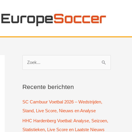
Z
o
e
k
Recente berichten
n
SC Cambuur Voetbal 2026 – Wedstrijden,
a
Stand, Live Score, Nieuws en Analyse
a
HHC Hardenberg Voetbal: Analyse, Seizoen,
r
Statistieken, Live Score en Laatste Nieuws
: