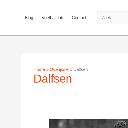
Ga
naar
Zoek
de
Blog
Voetbalclub
Contact
naar:
inhoud
Home
Overijssel
Dalfsen
Dalfsen