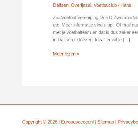
Dalfsen
,
Overijssel
,
Voetbalclub
/
Hans
Zaalvoetbal Vereniging Drie D Zwembaden
op: Meer informatie vind u op: Of mail naa
met je voetbalteam en dat is dus zeker een
in Dalfsen te kiezen. Idealiter wil je […]
Zaalvoetbal
Meer lezen »
Vereniging
Drie
D
Zwembaden
in
Dalfsen
Copyright © 2026 |
Europesoccer.nl
|
Sit
emap
|
Privacybe