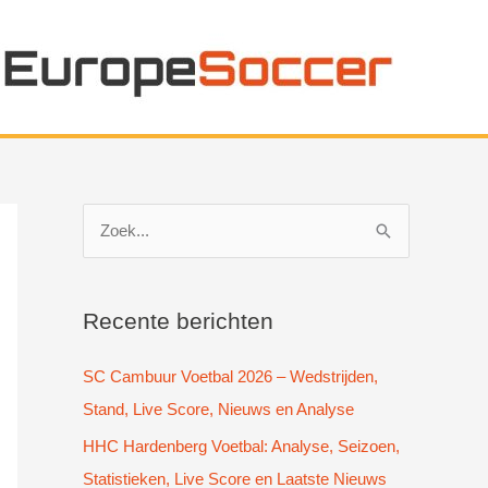
Z
o
e
k
Recente berichten
n
SC Cambuur Voetbal 2026 – Wedstrijden,
a
Stand, Live Score, Nieuws en Analyse
a
HHC Hardenberg Voetbal: Analyse, Seizoen,
r
Statistieken, Live Score en Laatste Nieuws
: