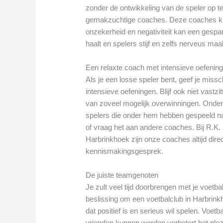
zonder de ontwikkeling van de speler op te 
gemakzuchtige coaches. Deze coaches ku
onzekerheid en negativiteit kan een gespan
haalt en spelers stijf en zelfs nerveus maa
Een relaxte coach met intensieve oefenin
Als je een losse speler bent, geef je mis
intensieve oefeningen. Blijf ook niet vast
van zoveel mogelijk overwinningen. Onder
spelers die onder hem hebben gespeeld na
of vraag het aan andere coaches. Bij R.K.
Harbrinkhoek zijn onze coaches altijd di
kennismakingsgesprek.
De juiste teamgenoten
Je zult veel tijd doorbrengen met je voetba
beslissing om een voetbalclub in Harbrinkh
dat positief is en serieus wil spelen. Voe
vrienden kunnen worden verbetert het ple