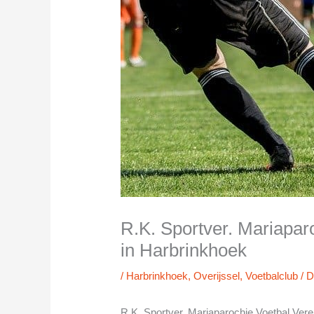
R.K. Sportver. Mariapar
in Harbrinkhoek
/
Harbrinkhoek
,
Overijssel
,
Voetbalclub
/ 
R.K. Sportver. Mariaparochie Voetbal Vere