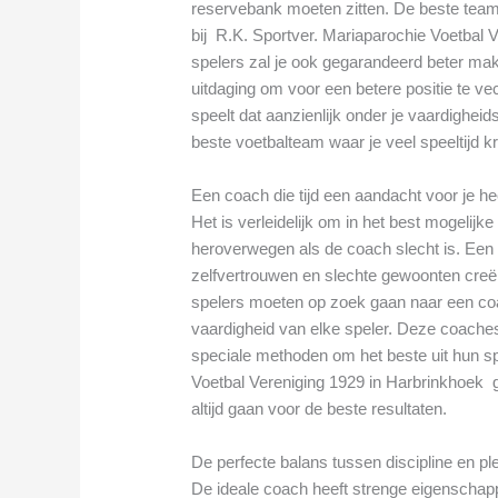
reservebank moeten zitten. De beste tea
bij R.K. Sportver. Mariaparochie Voetbal 
spelers zal je ook gegarandeerd beter make
uitdaging om voor een betere positie te ve
speelt dat aanzienlijk onder je vaardigheids
beste voetbalteam waar je veel speeltijd kri
Een coach die tijd een aandacht voor je he
Het is verleidelijk om in het best mogelijk
heroverwegen als de coach slecht is. Een sl
zelfvertrouwen en slechte gewoonten creër
spelers moeten op zoek gaan naar een coa
vaardigheid van elke speler. Deze coache
speciale methoden om het beste uit hun spe
Voetbal Vereniging 1929 in Harbrinkhoek 
altijd gaan voor de beste resultaten.
De perfecte balans tussen discipline en pl
De ideale coach heeft strenge eigenschap