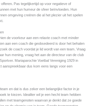
offeren. Pas tegelijkertijd op voor negatieve of
nnen met hun humeur de sfeer beïnvloeden. Hun
nen omgeving creëren die al het plezier uit het spelen
kt.
gen
schien de voorkeur aan een relaxte coach met minder
zitten aan een coach die geobsedeerd is door het behalen
zoek de coach voordat je lid wordt van een team. Vraag
ar hun mening, vraag het aan de directeur van de club
 Sportver. Mariaparochie Voetbal Vereniging 1929 in
rect aanspreekbaar dus kom eens langs voor een
lteam en dat is dus zeker een belangrijke factor in je
oek te kiezen. Idealiter wil je een hecht team hebben
tballen met teamgenoten waarvan je denkt dat ze goede
zier en de chemie van je team. Goede teamgenoten