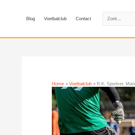
Ga
naar
Zoek
de
Blog
Voetbalclub
Contact
naar:
inhoud
Home
Voetbalclub
R.K. Sportver. Mar