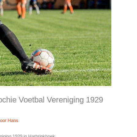
ochie Voetbal Vereniging 1929
Door
Hans
niging 1929 in Harbrinkhoek