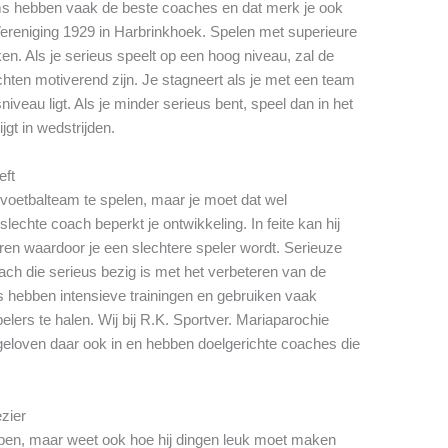
ms hebben vaak de beste coaches en dat merk je ook
Vereniging 1929 in Harbrinkhoek. Spelen met superieure
n. Als je serieus speelt op een hoog niveau, zal de
chten motiverend zijn. Je stagneert als je met een team
niveau ligt. Als je minder serieus bent, speel dan in het
jgt in wedstrijden.
eft
e voetbalteam te spelen, maar je moet dat wel
echte coach beperkt je ontwikkeling. In feite kan hij
en waardoor je een slechtere speler wordt. Serieuze
ch die serieus bezig is met het verbeteren van de
s hebben intensieve trainingen en gebruiken vaak
lers te halen. Wij bij R.K. Sportver. Mariaparochie
geloven daar ook in en hebben doelgerichte coaches die
ezier
pen, maar weet ook hoe hij dingen leuk moet maken