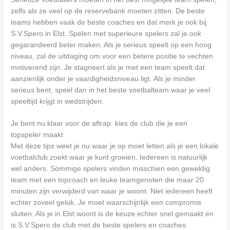
zelfs als ze veel op de reservebank moeten zitten. De beste
teams hebben vaak de beste coaches en dat merk je ook bij
S.V.Spero in Elst. Spelen met superieure spelers zal je ook
gegarandeerd beter maken. Als je serieus speelt op een hoog
niveau, zal de uitdaging om voor een betere positie te vechten
motiverend zijn. Je stagneert als je met een team speelt dat
aanzienlijk onder je vaardigheidsniveau ligt. Als je minder
serieus bent, speel dan in het beste voetbalteam waar je veel
speeltijd krijgt in wedstrijden.
Je bent nu klaar voor de aftrap: kies de club die je een
topspeler maakt
Met deze tips weet je nu waar je op moet letten als je een lokale
voetbalclub zoekt waar je kunt groeien. Iedereen is natuurlijk
wel anders. Sommige spelers vinden misschien een geweldig
team met een topcoach en leuke teamgenoten die maar 20
minuten zijn verwijderd van waar je woont. Niet iedereen heeft
echter zoveel geluk. Je moet waarschijnlijk een compromis
sluiten. Als je in Elst woont is de keuze echter snel gemaakt en
is S.V.Spero de club met de beste spelers en coaches.