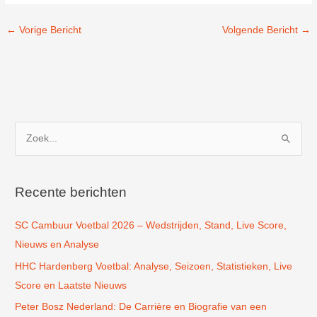
←
Vorige Bericht
Volgende Bericht
→
Z
o
e
k
Recente berichten
n
SC Cambuur Voetbal 2026 – Wedstrijden, Stand, Live Score,
a
Nieuws en Analyse
a
r
HHC Hardenberg Voetbal: Analyse, Seizoen, Statistieken, Live
:
Score en Laatste Nieuws
Peter Bosz Nederland: De Carrière en Biografie van een