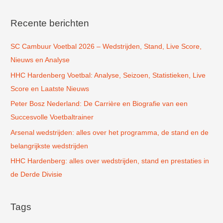
e
k
Recente berichten
n
SC Cambuur Voetbal 2026 – Wedstrijden, Stand, Live Score,
a
Nieuws en Analyse
a
r
HHC Hardenberg Voetbal: Analyse, Seizoen, Statistieken, Live
:
Score en Laatste Nieuws
Peter Bosz Nederland: De Carrière en Biografie van een
Succesvolle Voetbaltrainer
Arsenal wedstrijden: alles over het programma, de stand en de
belangrijkste wedstrijden
HHC Hardenberg: alles over wedstrijden, stand en prestaties in
de Derde Divisie
Tags