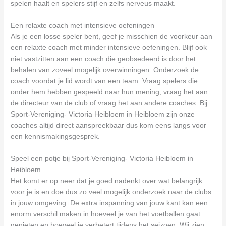
spelen haalt en spelers stijf en zelfs nerveus maakt.
Een relaxte coach met intensieve oefeningen
Als je een losse speler bent, geef je misschien de voorkeur aan
een relaxte coach met minder intensieve oefeningen. Blijf ook
niet vastzitten aan een coach die geobsedeerd is door het
behalen van zoveel mogelijk overwinningen. Onderzoek de
coach voordat je lid wordt van een team. Vraag spelers die
onder hem hebben gespeeld naar hun mening, vraag het aan
de directeur van de club of vraag het aan andere coaches. Bij
Sport-Vereniging- Victoria Heibloem in Heibloem zijn onze
coaches altijd direct aanspreekbaar dus kom eens langs voor
een kennismakingsgesprek.
Speel een potje bij Sport-Vereniging- Victoria Heibloem in
Heibloem
Het komt er op neer dat je goed nadenkt over wat belangrijk
voor je is en doe dus zo veel mogelijk onderzoek naar de clubs
in jouw omgeving. De extra inspanning van jouw kant kan een
enorm verschil maken in hoeveel je van het voetballen gaat
genieten en hoeveel je verbetert tijdens het seizoen. Wij zien