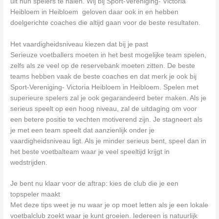
uit hun spelers te halen. Wij bij Sport-Vereniging- Victoria
Heibloem in Heibloem geloven daar ook in en hebben
doelgerichte coaches die altijd gaan voor de beste resultaten.
Het vaardigheidsniveau kiezen dat bij je past
Serieuze voetballers moeten in het best mogelijke team spelen,
zelfs als ze veel op de reservebank moeten zitten. De beste
teams hebben vaak de beste coaches en dat merk je ook bij
Sport-Vereniging- Victoria Heibloem in Heibloem. Spelen met
superieure spelers zal je ook gegarandeerd beter maken. Als je
serieus speelt op een hoog niveau, zal de uitdaging om voor
een betere positie te vechten motiverend zijn. Je stagneert als
je met een team speelt dat aanzienlijk onder je
vaardigheidsniveau ligt. Als je minder serieus bent, speel dan in
het beste voetbalteam waar je veel speeltijd krijgt in
wedstrijden.
Je bent nu klaar voor de aftrap: kies de club die je een
topspeler maakt
Met deze tips weet je nu waar je op moet letten als je een lokale
voetbalclub zoekt waar je kunt groeien. Iedereen is natuurlijk