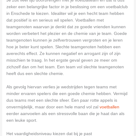
Je zult veel tijd doorbrengen met je voetbalteam en dat is dus
zeker een belangrijke factor in je beslissing om een voetbalclub
in Enschede te kiezen. Idealiter wil je een hecht team hebben
dat positief is en serieus wil spelen. Voetballen met
teamgenoten waarvan je denkt dat ze goede vrienden kunnen
worden verbetert het plezier en de chemie van je team. Goede
teamgenoten kunnen je zelfvertrouwen vergroten en je leren
hoe je beter kunt spelen. Slechte teamgenoten hebben een
averechts effect. Ze kunnen negatief en arrogant zijn of zijn
misschien te traag. In het ergste geval geven ze meer om
zichzelf dan om het team. Een team vol slechte teamgenoten
heeft dus een slechte chemie.
Als gevolg hiervan verlies je wedstrijden tegen teams met
minder ervaren spelers die een goede chemie hebben. Vermijd
dus teams met een slechte sfeer. Een paar rotte appels is
onvermijdelijk, maar door een hele mand vol zal
voetballen
eerder aanvoelen als een stressvolle baan die je haat dan als
een leuke sport.
Het vaardigheidsniveau kiezen dat bij je past