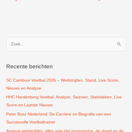
Z
o
e
k
Recente berichten
n
SC Cambuur Voetbal 2026 – Wedstrijden, Stand, Live Score,
a
Nieuws en Analyse
a
r
HHC Hardenberg Voetbal: Analyse, Seizoen, Statistieken, Live
:
Score en Laatste Nieuws
Peter Bosz Nederland: De Carrière en Biografie van een
Succesvolle Voetbaltrainer
Arsenal wedstrijden: alles over het programma, de stand en de