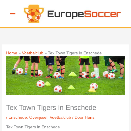
Ga
naar
Hoofdmenu
de
inhoud
Home
Voetbalclub
Tex Town Tigers in Enschede
Tex Town Tigers in Enschede
/
Enschede
,
Overijssel
,
Voetbalclub
/ Door
Hans
Tex Town Tigers in Enschede