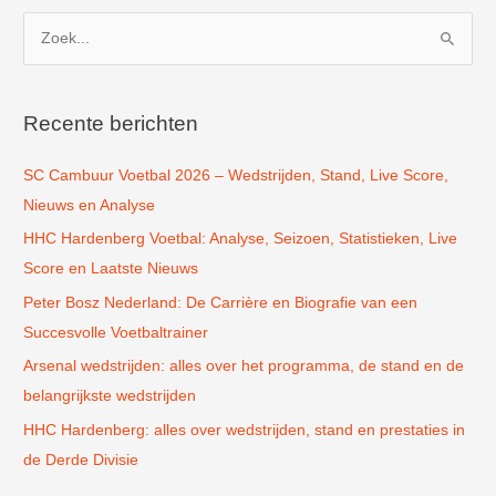
Z
o
e
k
Recente berichten
n
SC Cambuur Voetbal 2026 – Wedstrijden, Stand, Live Score,
a
Nieuws en Analyse
a
r
HHC Hardenberg Voetbal: Analyse, Seizoen, Statistieken, Live
:
Score en Laatste Nieuws
Peter Bosz Nederland: De Carrière en Biografie van een
Succesvolle Voetbaltrainer
Arsenal wedstrijden: alles over het programma, de stand en de
belangrijkste wedstrijden
HHC Hardenberg: alles over wedstrijden, stand en prestaties in
de Derde Divisie