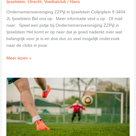
Ijsselstein
,
Utrecht
,
Voetbalclub
/
Hans
Ondernemersvereniging ZZPijl in Ijsselstein Colijnplein 9 3404
JL Ijsselstein Bel ons op: Meer informatie vind u op: Of mail
naar: Speel een potje bij Ondernemersvereniging ZZPijl in
Ijsselstein Het komt er op neer dat je goed nadenkt over wat
belangrijk voor je is en doe dus zo veel mogelijk onderzoek
naar de clubs in jouw
Ondernemersvereniging
Meer lezen »
ZZPijl
in
Ijsselstein