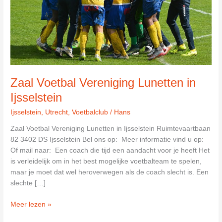
Zaal Voetbal Vereniging Lunetten in
Ijsselstein
Ijsselstein
,
Utrecht
,
Voetbalclub
/
Hans
Zaal Voetbal Vereniging Lunetten in Ijsselstein Ruimtevaartbaan
82 3402 DS Ijsselstein Bel ons op: Meer informatie vind u op:
Of mail naar: Een coach die tijd een aandacht voor je heeft Het
is verleidelijk om in het best mogelijke voetbalteam te spelen,
maar je moet dat wel heroverwegen als de coach slecht is. Een
slechte […]
Zaal
Meer lezen »
Voetbal