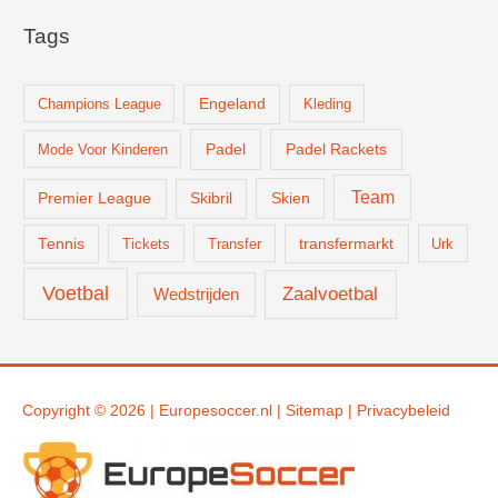
Tags
Champions League
Engeland
Kleding
Padel
Padel Rackets
Mode Voor Kinderen
Team
Skien
Premier League
Skibril
Tennis
Tickets
Transfer
transfermarkt
Urk
Voetbal
Zaalvoetbal
Wedstrijden
Copyright © 2026 |
Europesoccer.nl
|
Sit
emap
|
Privacybeleid