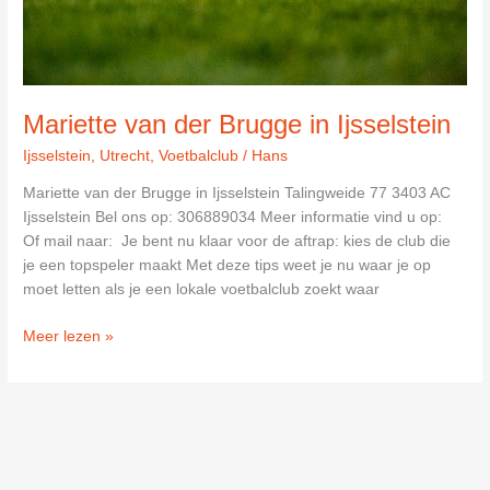
Mariette van der Brugge in Ijsselstein
Ijsselstein
,
Utrecht
,
Voetbalclub
/
Hans
Mariette van der Brugge in Ijsselstein Talingweide 77 3403 AC
Ijsselstein Bel ons op: 306889034 Meer informatie vind u op:
Of mail naar: Je bent nu klaar voor de aftrap: kies de club die
je een topspeler maakt Met deze tips weet je nu waar je op
moet letten als je een lokale voetbalclub zoekt waar
Mariette
Meer lezen »
van
der
Brugge
in
Ijsselstein